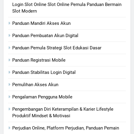
Login Slot Online Slot Online Pemula Panduan Bermain
Slot Modern
Panduan Mandiri Akses Akun
Panduan Pembuatan Akun Digital
Panduan Pemula Strategi Slot Edukasi Dasar
Panduan Registrasi Mobile
Panduan Stabilitas Login Digital
Pemulihan Akses Akun
Pengalaman Pengguna Mobile
Pengembangan Diri Keterampilan & Karier Lifestyle
Produktif Mindset & Motivasi
Perjudian Online, Platform Perjudian, Panduan Pemain