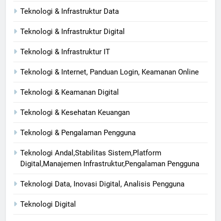
Teknologi & Infrastruktur Data
Teknologi & Infrastruktur Digital
Teknologi & Infrastruktur IT
Teknologi & Internet, Panduan Login, Keamanan Online
Teknologi & Keamanan Digital
Teknologi & Kesehatan Keuangan
Teknologi & Pengalaman Pengguna
Teknologi Andal,Stabilitas Sistem,Platform
Digital,Manajemen Infrastruktur,Pengalaman Pengguna
Teknologi Data, Inovasi Digital, Analisis Pengguna
Teknologi Digital