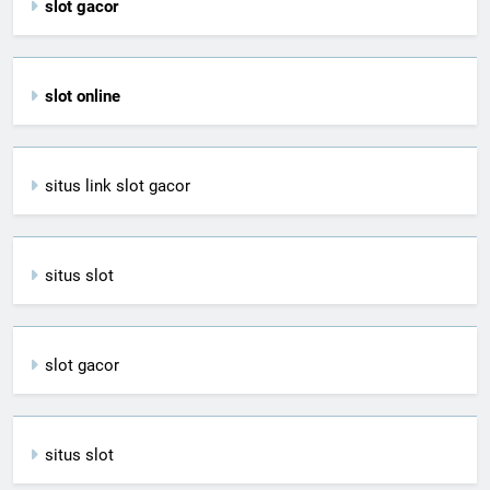
slot gacor
slot online
situs link slot gacor
situs slot
slot gacor
situs slot