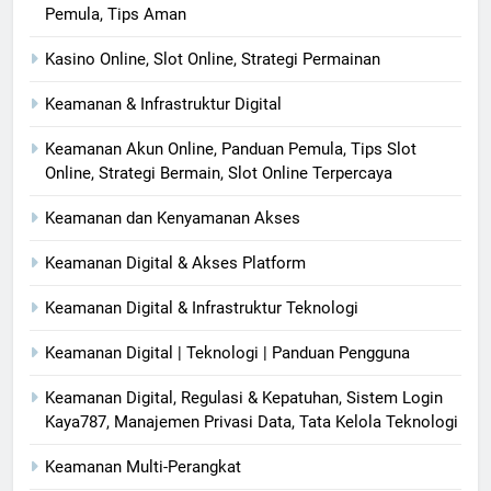
Pemula, Tips Aman
Kasino Online, Slot Online, Strategi Permainan
Keamanan & Infrastruktur Digital
Keamanan Akun Online, Panduan Pemula, Tips Slot
Online, Strategi Bermain, Slot Online Terpercaya
Keamanan dan Kenyamanan Akses
Keamanan Digital & Akses Platform
Keamanan Digital & Infrastruktur Teknologi
Keamanan Digital | Teknologi | Panduan Pengguna
Keamanan Digital, Regulasi & Kepatuhan, Sistem Login
Kaya787, Manajemen Privasi Data, Tata Kelola Teknologi
Keamanan Multi-Perangkat