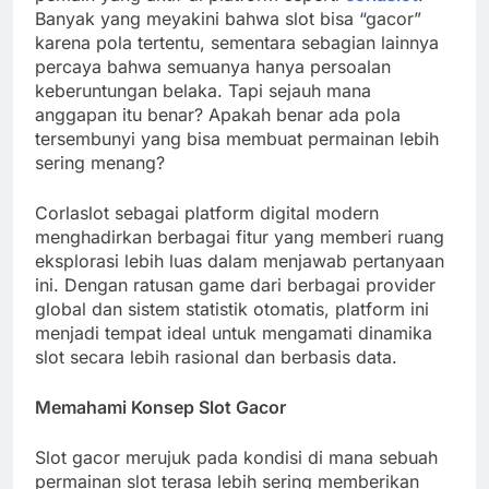
Banyak yang meyakini bahwa slot bisa “gacor”
karena pola tertentu, sementara sebagian lainnya
percaya bahwa semuanya hanya persoalan
keberuntungan belaka. Tapi sejauh mana
anggapan itu benar? Apakah benar ada pola
tersembunyi yang bisa membuat permainan lebih
sering menang?
Corlaslot sebagai platform digital modern
menghadirkan berbagai fitur yang memberi ruang
eksplorasi lebih luas dalam menjawab pertanyaan
ini. Dengan ratusan game dari berbagai provider
global dan sistem statistik otomatis, platform ini
menjadi tempat ideal untuk mengamati dinamika
slot secara lebih rasional dan berbasis data.
Memahami Konsep Slot Gacor
Slot gacor merujuk pada kondisi di mana sebuah
permainan slot terasa lebih sering memberikan