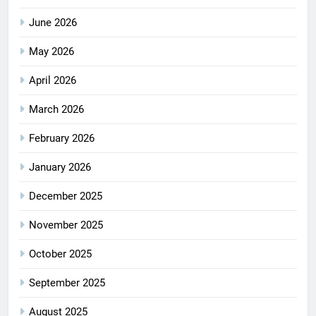
June 2026
May 2026
April 2026
March 2026
February 2026
January 2026
December 2025
November 2025
October 2025
September 2025
August 2025