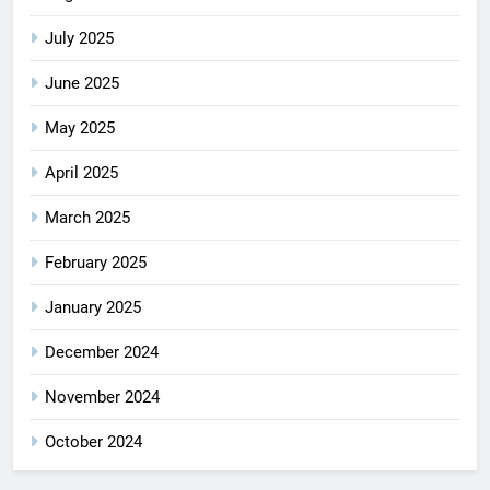
July 2025
June 2025
May 2025
April 2025
March 2025
February 2025
January 2025
December 2024
November 2024
October 2024