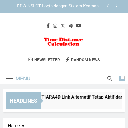
Skip
Solusi Login Edwinslot Saat Lupa Informasi Akun
to
dengan Langkah Aman dan Praktis
content
Kesalahan Umum Saat Lebah4D Login dan Cara
Menghindarinya
Cara Memastikan TIARA4D Link Alternatif Tetap
Aktif dan Sesuai
EDWINSLOT Login dengan Sistem Keamanan
yang Mendukung Kenyamanan Pengguna
Time Distance
Alat Perhitungan Jarak Dan Waktu
Solusi Login Edwinslot Saat Lupa Informasi Akun
NEWSLETTER
RANDOM NEWS
dengan Langkah Aman dan Praktis
Calculation
Perjalanan Yang Praktis Di Time
Kesalahan Umum Saat Lebah4D Login dan Cara
Distance Calculation.
Menghindarinya
MENU
ara Memastikan TIARA4D Link Alternatif Tetap Aktif dan Sesu
HEADLINES
 Weeks Ago
Home