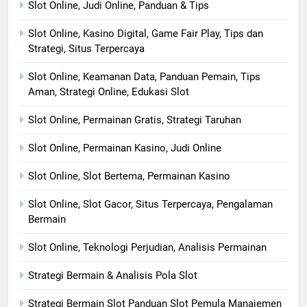
Slot Online, Judi Online, Panduan & Tips
Slot Online, Kasino Digital, Game Fair Play, Tips dan
Strategi, Situs Terpercaya
Slot Online, Keamanan Data, Panduan Pemain, Tips
Aman, Strategi Online, Edukasi Slot
Slot Online, Permainan Gratis, Strategi Taruhan
Slot Online, Permainan Kasino, Judi Online
Slot Online, Slot Bertema, Permainan Kasino
Slot Online, Slot Gacor, Situs Terpercaya, Pengalaman
Bermain
Slot Online, Teknologi Perjudian, Analisis Permainan
Strategi Bermain & Analisis Pola Slot
Strategi Bermain Slot Panduan Slot Pemula Manajemen