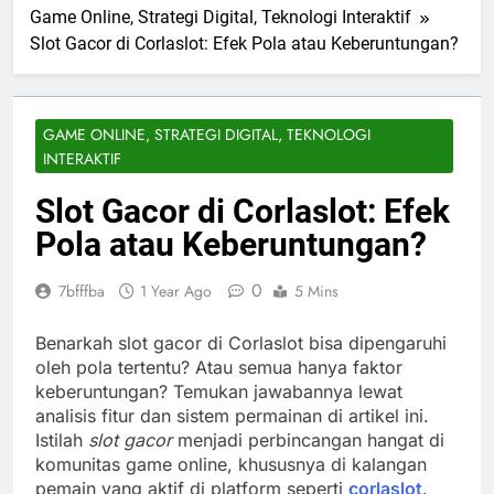
Game Online, Strategi Digital, Teknologi Interaktif
Slot Gacor di Corlaslot: Efek Pola atau Keberuntungan?
GAME ONLINE, STRATEGI DIGITAL, TEKNOLOGI
INTERAKTIF
Slot Gacor di Corlaslot: Efek
Pola atau Keberuntungan?
0
7bfffba
1 Year Ago
5 Mins
Benarkah slot gacor di Corlaslot bisa dipengaruhi
oleh pola tertentu? Atau semua hanya faktor
keberuntungan? Temukan jawabannya lewat
analisis fitur dan sistem permainan di artikel ini.
Istilah
slot gacor
menjadi perbincangan hangat di
komunitas game online, khususnya di kalangan
pemain yang aktif di platform seperti
corlaslot
.