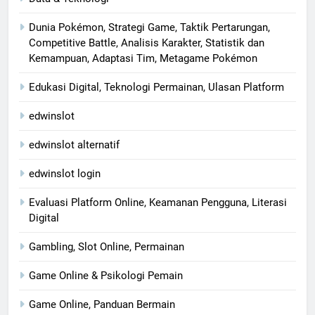
Dunia Pokémon, Strategi Game, Taktik Pertarungan,
Competitive Battle, Analisis Karakter, Statistik dan
Kemampuan, Adaptasi Tim, Metagame Pokémon
Edukasi Digital, Teknologi Permainan, Ulasan Platform
edwinslot
edwinslot alternatif
edwinslot login
Evaluasi Platform Online, Keamanan Pengguna, Literasi
Digital
Gambling, Slot Online, Permainan
Game Online & Psikologi Pemain
Game Online, Panduan Bermain