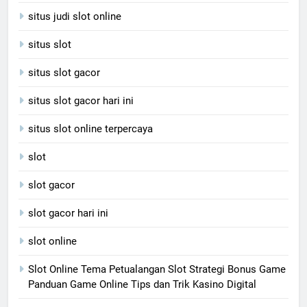
situs judi slot online
situs slot
situs slot gacor
situs slot gacor hari ini
situs slot online terpercaya
slot
slot gacor
slot gacor hari ini
slot online
Slot Online Tema Petualangan Slot Strategi Bonus Game
Panduan Game Online Tips dan Trik Kasino Digital