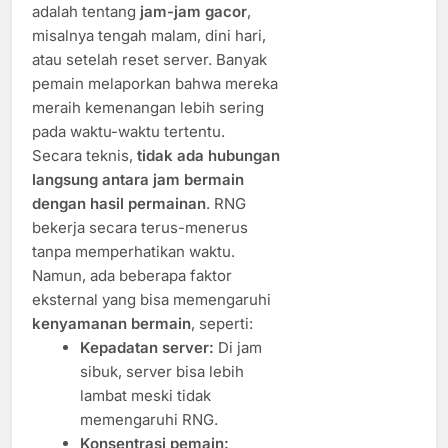
adalah tentang
jam-jam gacor
,
misalnya tengah malam, dini hari,
atau setelah reset server. Banyak
pemain melaporkan bahwa mereka
meraih kemenangan lebih sering
pada waktu-waktu tertentu.
Secara teknis,
tidak ada hubungan
langsung antara jam bermain
dengan hasil permainan
. RNG
bekerja secara terus-menerus
tanpa memperhatikan waktu.
Namun, ada beberapa faktor
eksternal yang bisa memengaruhi
kenyamanan bermain
, seperti:
Kepadatan server:
Di jam
sibuk, server bisa lebih
lambat meski tidak
memengaruhi RNG.
Konsentrasi pemain: