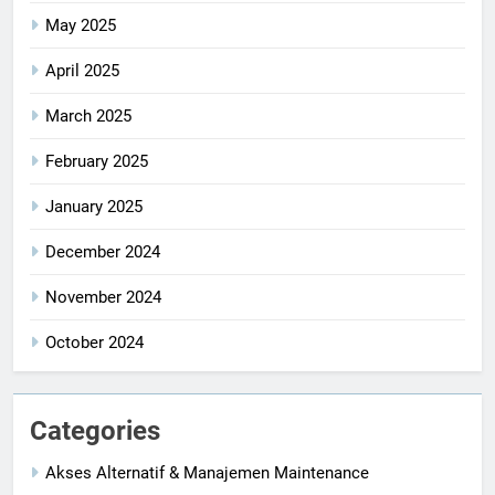
May 2025
April 2025
March 2025
February 2025
January 2025
December 2024
November 2024
October 2024
Categories
Akses Alternatif & Manajemen Maintenance