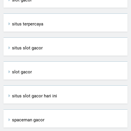
situs terpercaya
situs slot gacor
slot gacor
situs slot gacor hari ini
spaceman gacor