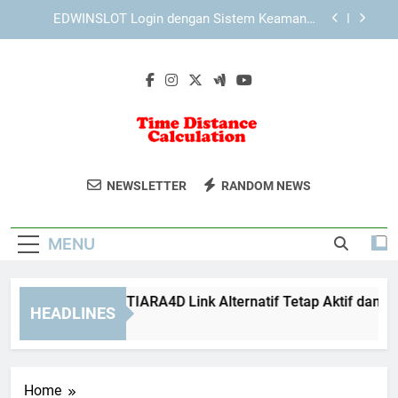
Skip
Solusi Login Edwinslot Saat Lupa Informasi Akun
to
dengan Langkah Aman dan Praktis
content
Kesalahan Umum Saat Lebah4D Login dan Cara
Menghindarinya
Cara Memastikan TIARA4D Link Alternatif Tetap
Aktif dan Sesuai
EDWINSLOT Login dengan Sistem Keamanan
yang Mendukung Kenyamanan Pengguna
Time Distance
Alat Perhitungan Jarak Dan Waktu
Solusi Login Edwinslot Saat Lupa Informasi Akun
NEWSLETTER
RANDOM NEWS
dengan Langkah Aman dan Praktis
Calculation
Perjalanan Yang Praktis Di Time
Kesalahan Umum Saat Lebah4D Login dan Cara
Distance Calculation.
Menghindarinya
MENU
ara Memastikan TIARA4D Link Alternatif Tetap Aktif dan Sesu
HEADLINES
Weeks Ago
Home