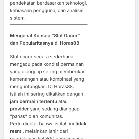
pendekatan berdasarkan teknologi,
kebiasaan pengguna, dan analisis
sistem.
Mengenal Konsep “Slot Gacor”
dan Popularitasnya di Horas88
Slot gacor secara sederhana
mengacu pada kondisi permainan
yang dianggap sering memberikan
kemenangan atau kombinasi yang
menguntungkan. Di Horas88,
istilah ini sering dikaitkan dengan
jam bermain tertentu
atau
provider
yang sedang dianggap
“panas” oleh komunitas.
Perlu dicatat bahwa istilah ini
tidak
resmi
, melainkan lahir dari
pengalaman kolektif pemain yang