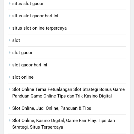
situs slot gacor
situs slot gacor hari ini
situs slot online terpercaya
slot
slot gacor
slot gacor hari ini
slot online
Slot Online Tema Petualangan Slot Strategi Bonus Game
Panduan Game Online Tips dan Trik Kasino Digital
Slot Online, Judi Online, Panduan & Tips
Slot Online, Kasino Digital, Game Fair Play, Tips dan
Strategi, Situs Terpercaya