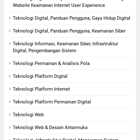
Website Keamanan Internet User Experience
Teknologi Digital, Panduan Pengguna, Gaya Hidup Digital
Teknologi Digital, Panduan Pengguna, Keamanan Siber
Teknologi Informasi, Keamanan Siber, Infrastruktur
Digital, Pengembangan Sistem
Teknologi Permainan & Analisis Pola
Teknologi Platform Digital
Teknologi Platform Internet
Teknologi Platform Permainan Digital
Teknologi Web
Teknologi Web & Desain Antarmuka