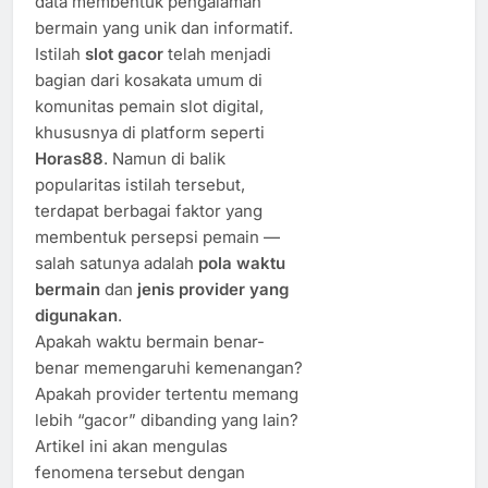
data membentuk pengalaman
bermain yang unik dan informatif.
Istilah
slot gacor
telah menjadi
bagian dari kosakata umum di
komunitas pemain slot digital,
khususnya di platform seperti
Horas88
. Namun di balik
popularitas istilah tersebut,
terdapat berbagai faktor yang
membentuk persepsi pemain —
salah satunya adalah
pola waktu
bermain
dan
jenis provider yang
digunakan
.
Apakah waktu bermain benar-
benar memengaruhi kemenangan?
Apakah provider tertentu memang
lebih “gacor” dibanding yang lain?
Artikel ini akan mengulas
fenomena tersebut dengan