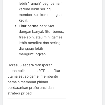
lebih “ramah” bagi pemain
karena lebih sering
memberikan kemenangan
kecil.
Fitur permainan:
Slot
dengan banyak fitur bonus,
free spin, atau mini games
lebih memikat dan sering
dianggap lebih
menguntungkan.
Horas88 secara transparan
menampilkan data RTP dan fitur
utama setiap game, membantu
pemain membuat pilihan
berdasarkan preferensi dan
strategi pribadi.