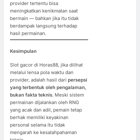
provider tertentu bisa
meningkatkan kenikmatan saat
bermain — bahkan jika itu tidak
berdampak langsung terhadap
hasil permainan.
Kesimpulan
Slot gacor di Horas88, jika dilihat
melalui lensa pola waktu dan
provider, adalah hasil dari
persepsi
yang terbentuk oleh pengalaman,
bukan fakta teknis
. Meski sistem
permainan dijalankan oleh RNG
yang acak dan adil, pemain tetap
berhak memiliki keyakinan
personal selama itu tidak
mengarah ke kesalahpahaman
teknis.