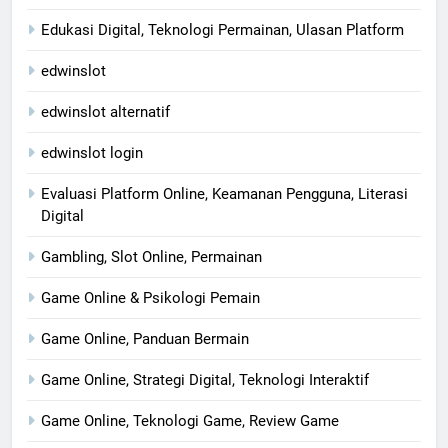
Edukasi Digital, Teknologi Permainan, Ulasan Platform
edwinslot
edwinslot alternatif
edwinslot login
Evaluasi Platform Online, Keamanan Pengguna, Literasi
Digital
Gambling, Slot Online, Permainan
Game Online & Psikologi Pemain
Game Online, Panduan Bermain
Game Online, Strategi Digital, Teknologi Interaktif
Game Online, Teknologi Game, Review Game