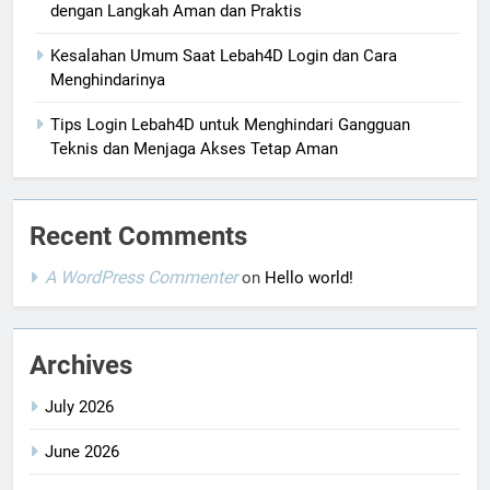
dengan Langkah Aman dan Praktis
Kesalahan Umum Saat Lebah4D Login dan Cara
Menghindarinya
Tips Login Lebah4D untuk Menghindari Gangguan
Teknis dan Menjaga Akses Tetap Aman
Recent Comments
A WordPress Commenter
on
Hello world!
Archives
July 2026
June 2026