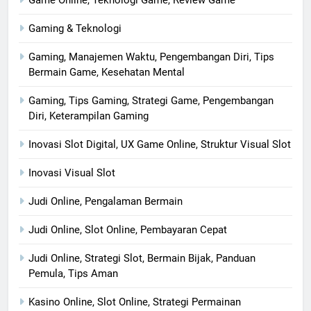
Gaming & Teknologi
Gaming, Manajemen Waktu, Pengembangan Diri, Tips
Bermain Game, Kesehatan Mental
Gaming, Tips Gaming, Strategi Game, Pengembangan
Diri, Keterampilan Gaming
Inovasi Slot Digital, UX Game Online, Struktur Visual Slot
Inovasi Visual Slot
Judi Online, Pengalaman Bermain
Judi Online, Slot Online, Pembayaran Cepat
Judi Online, Strategi Slot, Bermain Bijak, Panduan
Pemula, Tips Aman
Kasino Online, Slot Online, Strategi Permainan