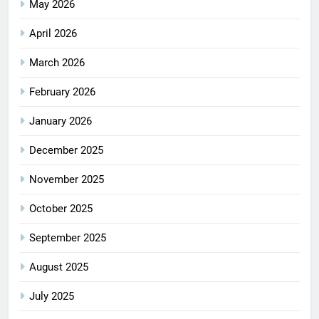
May 2026
April 2026
March 2026
February 2026
January 2026
December 2025
November 2025
October 2025
September 2025
August 2025
July 2025