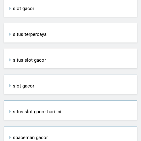
slot gacor
situs terpercaya
situs slot gacor
slot gacor
situs slot gacor hari ini
spaceman gacor