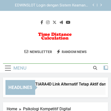
Skip
Solusi Login Edwinslot Saat Lupa Informasi Akun
to
dengan Langkah Aman dan Praktis
content
Kesalahan Umum Saat Lebah4D Login dan Cara
Menghindarinya
Cara Memastikan TIARA4D Link Alternatif Tetap
Aktif dan Sesuai
EDWINSLOT Login dengan Sistem Keamanan
yang Mendukung Kenyamanan Pengguna
Time Distance
Alat Perhitungan Jarak Dan Waktu
Solusi Login Edwinslot Saat Lupa Informasi Akun
NEWSLETTER
RANDOM NEWS
dengan Langkah Aman dan Praktis
Calculation
Perjalanan Yang Praktis Di Time
Kesalahan Umum Saat Lebah4D Login dan Cara
Distance Calculation.
Menghindarinya
MENU
ra Memastikan TIARA4D Link Alternatif Tetap Aktif dan Sesua
HEADLINES
eeks Ago
Home
Psikologi Kompetitif Digital