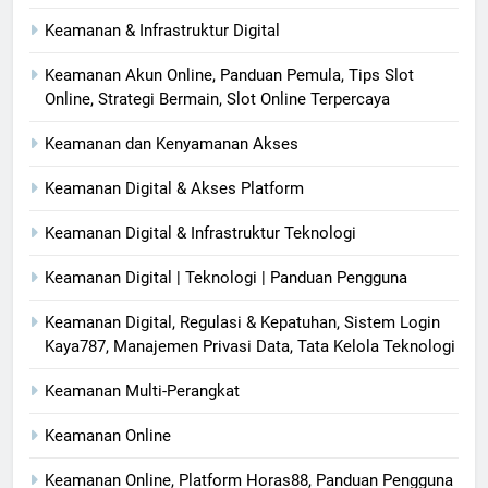
Keamanan & Infrastruktur Digital
Keamanan Akun Online, Panduan Pemula, Tips Slot
Online, Strategi Bermain, Slot Online Terpercaya
Keamanan dan Kenyamanan Akses
Keamanan Digital & Akses Platform
Keamanan Digital & Infrastruktur Teknologi
Keamanan Digital | Teknologi | Panduan Pengguna
Keamanan Digital, Regulasi & Kepatuhan, Sistem Login
Kaya787, Manajemen Privasi Data, Tata Kelola Teknologi
Keamanan Multi-Perangkat
Keamanan Online
Keamanan Online, Platform Horas88, Panduan Pengguna