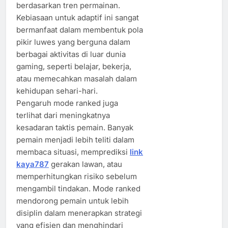
berdasarkan tren permainan.
Kebiasaan untuk adaptif ini sangat
bermanfaat dalam membentuk pola
pikir luwes yang berguna dalam
berbagai aktivitas di luar dunia
gaming, seperti belajar, bekerja,
atau memecahkan masalah dalam
kehidupan sehari-hari.
Pengaruh mode ranked juga
terlihat dari meningkatnya
kesadaran taktis pemain. Banyak
pemain menjadi lebih teliti dalam
membaca situasi, memprediksi
link
kaya787
gerakan lawan, atau
memperhitungkan risiko sebelum
mengambil tindakan. Mode ranked
mendorong pemain untuk lebih
disiplin dalam menerapkan strategi
yang efisien dan menghindari