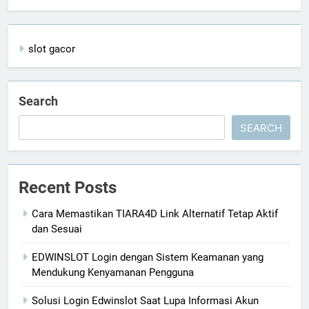
slot gacor
Search
SEARCH
Recent Posts
Cara Memastikan TIARA4D Link Alternatif Tetap Aktif
dan Sesuai
EDWINSLOT Login dengan Sistem Keamanan yang
Mendukung Kenyamanan Pengguna
Solusi Login Edwinslot Saat Lupa Informasi Akun