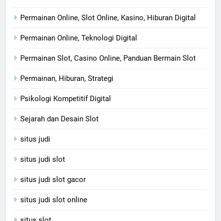
Permainan Online, Slot Online, Kasino, Hiburan Digital
Permainan Online, Teknologi Digital
Permainan Slot, Casino Online, Panduan Bermain Slot
Permainan, Hiburan, Strategi
Psikologi Kompetitif Digital
Sejarah dan Desain Slot
situs judi
situs judi slot
situs judi slot gacor
situs judi slot online
situs slot