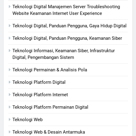
Teknologi Digital Manajemen Server Troubleshooting
Website Keamanan Internet User Experience
Teknologi Digital, Panduan Pengguna, Gaya Hidup Digital
Teknologi Digital, Panduan Pengguna, Keamanan Siber
Teknologi Informasi, Keamanan Siber, Infrastruktur
Digital, Pengembangan Sistem
Teknologi Permainan & Analisis Pola
Teknologi Platform Digital
Teknologi Platform Internet
Teknologi Platform Permainan Digital
Teknologi Web
Teknologi Web & Desain Antarmuka