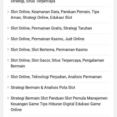
Strategi, Situs Terpercaya
Slot Online, Keamanan Data, Panduan Pemain, Tips
Aman, Strategi Online, Edukasi Slot
Slot Online, Permainan Gratis, Strategi Taruhan
Slot Online, Permainan Kasino, Judi Online
Slot Online, Slot Bertema, Permainan Kasino
Slot Online, Slot Gacor, Situs Terpercaya, Pengalaman
Bermain
Slot Online, Teknologi Perjudian, Analisis Permainan
Strategi Bermain & Analisis Pola Slot
Strategi Bermain Slot Panduan Slot Pemula Manajemen
Keuangan Game Tips Hiburan Digital Edukasi Game
Online