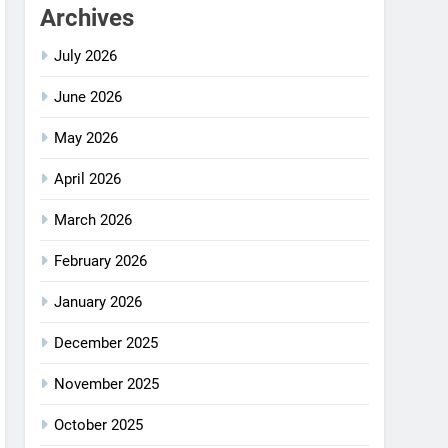
Archives
July 2026
June 2026
May 2026
April 2026
March 2026
February 2026
January 2026
December 2025
November 2025
October 2025