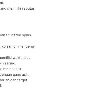
at.
yang memiliki reputasi
n fitur free spins
iko sambil mengenal
emiliki waktu atau
ih sering.
mo membantu
engan uang asli.
arian dan target
.