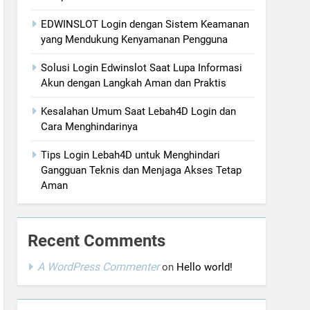
EDWINSLOT Login dengan Sistem Keamanan
yang Mendukung Kenyamanan Pengguna
Solusi Login Edwinslot Saat Lupa Informasi
Akun dengan Langkah Aman dan Praktis
Kesalahan Umum Saat Lebah4D Login dan
Cara Menghindarinya
Tips Login Lebah4D untuk Menghindari
Gangguan Teknis dan Menjaga Akses Tetap
Aman
Recent Comments
A WordPress Commenter
on
Hello world!