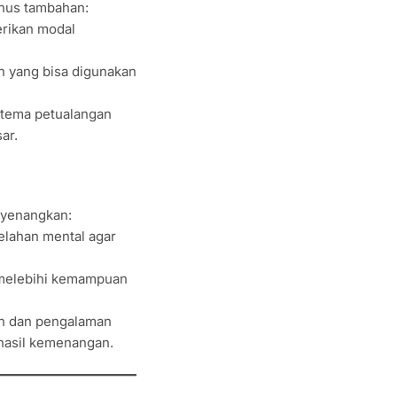
onus tambahan:
ikan modal
n yang bisa digunakan
rtema petualangan
ar.
nyenangkan:
elahan mental agar
melebihi kemampuan
n dan pengalaman
hasil kemenangan.