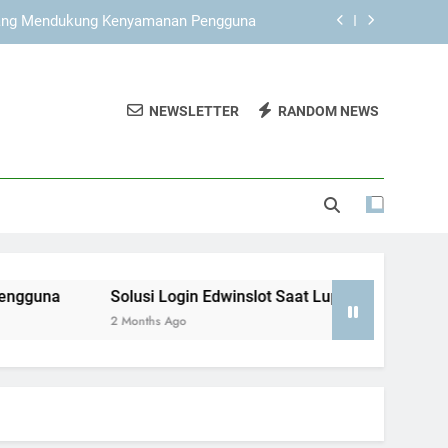
ang Mendukung Kenyamanan Pengguna
Akun dengan Langkah Aman dan Praktis
bah4D Login dan Cara Menghindarinya
NEWSLETTER
RANDOM NEWS
n
ink Alternatif Tetap Aktif dan Sesuai
ce Calculation.
ang Mendukung Kenyamanan Pengguna
Akun dengan Langkah Aman dan Praktis
bah4D Login dan Cara Menghindarinya
Solusi Login Edwinslot Saat Lupa Informasi Akun dengan 
2 Months Ago