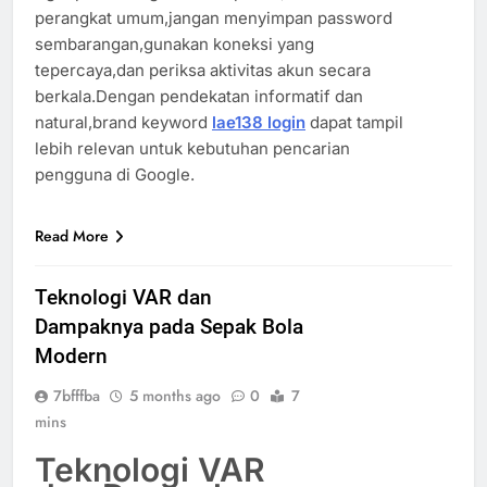
perangkat umum,jangan menyimpan password
sembarangan,gunakan koneksi yang
tepercaya,dan periksa aktivitas akun secara
berkala.Dengan pendekatan informatif dan
natural,brand keyword
lae138 login
dapat tampil
lebih relevan untuk kebutuhan pencarian
pengguna di Google.
Read More
Teknologi VAR dan
Dampaknya pada Sepak Bola
Modern
7bfffba
5 months ago
0
7
mins
Teknologi VAR