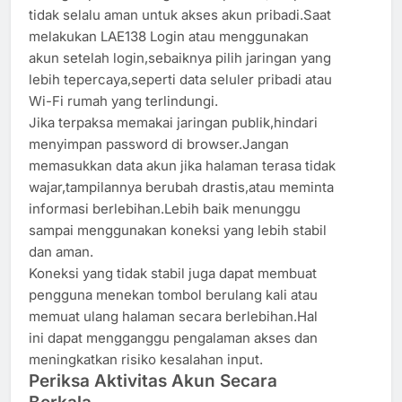
tidak selalu aman untuk akses akun pribadi.Saat
melakukan LAE138 Login atau menggunakan
akun setelah login,sebaiknya pilih jaringan yang
lebih tepercaya,seperti data seluler pribadi atau
Wi-Fi rumah yang terlindungi.
Jika terpaksa memakai jaringan publik,hindari
menyimpan password di browser.Jangan
memasukkan data akun jika halaman terasa tidak
wajar,tampilannya berubah drastis,atau meminta
informasi berlebihan.Lebih baik menunggu
sampai menggunakan koneksi yang lebih stabil
dan aman.
Koneksi yang tidak stabil juga dapat membuat
pengguna menekan tombol berulang kali atau
memuat ulang halaman secara berlebihan.Hal
ini dapat mengganggu pengalaman akses dan
meningkatkan risiko kesalahan input.
Periksa Aktivitas Akun Secara