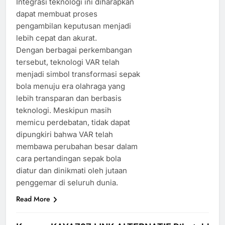
Integrasi teknologi ini diharapkan
dapat membuat proses
pengambilan keputusan menjadi
lebih cepat dan akurat.
Dengan berbagai perkembangan
tersebut, teknologi VAR telah
menjadi simbol transformasi sepak
bola menuju era olahraga yang
lebih transparan dan berbasis
teknologi. Meskipun masih
memicu perdebatan, tidak dapat
dipungkiri bahwa VAR telah
membawa perubahan besar dalam
cara pertandingan sepak bola
diatur dan dinikmati oleh jutaan
penggemar di seluruh dunia.
Read More