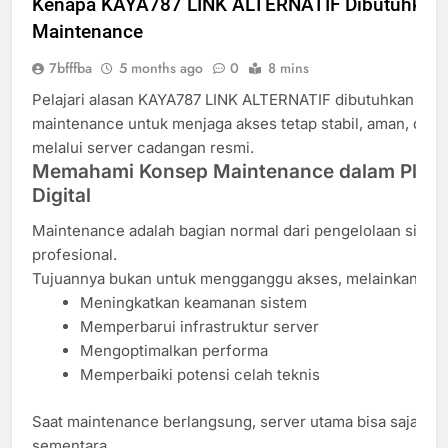
Kenapa KAYA787 LINK ALTERNATIF Dibutuhkan 
Maintenance
7bfffba
5 months ago
0
8 mins
Pelajari alasan KAYA787 LINK ALTERNATIF dibutuhkan saat
maintenance untuk menjaga akses tetap stabil, aman, dan
melalui server cadangan resmi.
Memahami Konsep Maintenance dalam Platf
Digital
Maintenance adalah bagian normal dari pengelolaan sistem 
profesional.
Tujuannya bukan untuk mengganggu akses, melainkan unt
Meningkatkan keamanan sistem
Memperbarui infrastruktur server
Mengoptimalkan performa
Memperbaiki potensi celah teknis
Saat maintenance berlangsung, server utama bisa saja tida
sementara.