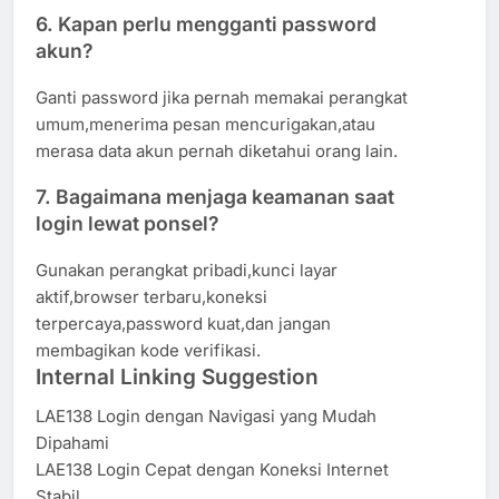
6. Kapan perlu mengganti password
akun?
Ganti password jika pernah memakai perangkat
umum,menerima pesan mencurigakan,atau
merasa data akun pernah diketahui orang lain.
7. Bagaimana menjaga keamanan saat
login lewat ponsel?
Gunakan perangkat pribadi,kunci layar
aktif,browser terbaru,koneksi
terpercaya,password kuat,dan jangan
membagikan kode verifikasi.
Internal Linking Suggestion
LAE138 Login dengan Navigasi yang Mudah
Dipahami
LAE138 Login Cepat dengan Koneksi Internet
Stabil