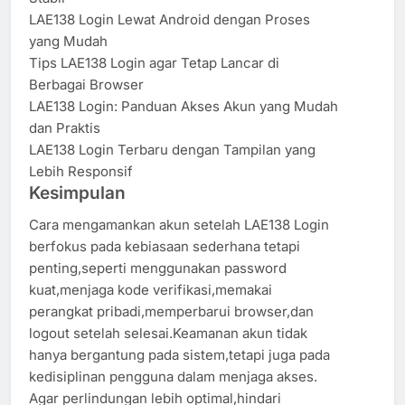
LAE138 Login Lewat Android dengan Proses
yang Mudah
Tips LAE138 Login agar Tetap Lancar di
Berbagai Browser
LAE138 Login: Panduan Akses Akun yang Mudah
dan Praktis
LAE138 Login Terbaru dengan Tampilan yang
Lebih Responsif
Kesimpulan
Cara mengamankan akun setelah LAE138 Login
berfokus pada kebiasaan sederhana tetapi
penting,seperti menggunakan password
kuat,menjaga kode verifikasi,memakai
perangkat pribadi,memperbarui browser,dan
logout setelah selesai.Keamanan akun tidak
hanya bergantung pada sistem,tetapi juga pada
kedisiplinan pengguna dalam menjaga akses.
Agar perlindungan lebih optimal,hindari