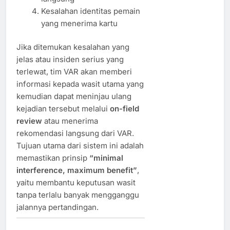
Kesalahan identitas pemain
yang menerima kartu
Jika ditemukan kesalahan yang
jelas atau insiden serius yang
terlewat, tim VAR akan memberi
informasi kepada wasit utama yang
kemudian dapat meninjau ulang
kejadian tersebut melalui
on-field
review
atau menerima
rekomendasi langsung dari VAR.
Tujuan utama dari sistem ini adalah
memastikan prinsip
“minimal
interference, maximum benefit”
,
yaitu membantu keputusan wasit
tanpa terlalu banyak mengganggu
jalannya pertandingan.