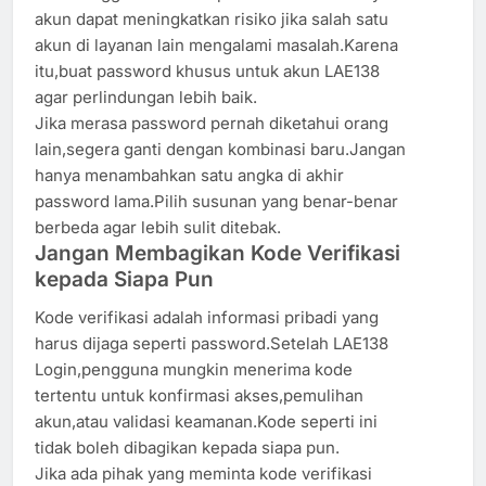
akun dapat meningkatkan risiko jika salah satu
akun di layanan lain mengalami masalah.Karena
itu,buat password khusus untuk akun LAE138
agar perlindungan lebih baik.
Jika merasa password pernah diketahui orang
lain,segera ganti dengan kombinasi baru.Jangan
hanya menambahkan satu angka di akhir
password lama.Pilih susunan yang benar-benar
berbeda agar lebih sulit ditebak.
Jangan Membagikan Kode Verifikasi
kepada Siapa Pun
Kode verifikasi adalah informasi pribadi yang
harus dijaga seperti password.Setelah LAE138
Login,pengguna mungkin menerima kode
tertentu untuk konfirmasi akses,pemulihan
akun,atau validasi keamanan.Kode seperti ini
tidak boleh dibagikan kepada siapa pun.
Jika ada pihak yang meminta kode verifikasi