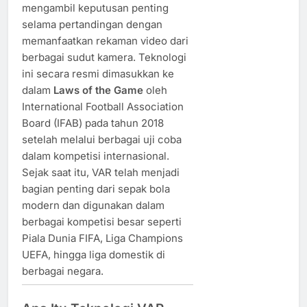
mengambil keputusan penting
selama pertandingan dengan
memanfaatkan rekaman video dari
berbagai sudut kamera. Teknologi
ini secara resmi dimasukkan ke
dalam
Laws of the Game
oleh
International Football Association
Board (IFAB) pada tahun 2018
setelah melalui berbagai uji coba
dalam kompetisi internasional.
Sejak saat itu, VAR telah menjadi
bagian penting dari sepak bola
modern dan digunakan dalam
berbagai kompetisi besar seperti
Piala Dunia FIFA, Liga Champions
UEFA, hingga liga domestik di
berbagai negara.