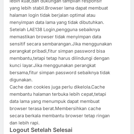
lebih kuat,dan dukungan tampilan responsif
yang lebih stabil.Browser lama dapat membuat
halaman login tidak berjalan optimal atau
menyimpan data lama yang tidak dibutuhkan.
Setelah LAE138 Login,pengguna sebaiknya
memastikan browser tidak menyimpan data
sensitif secara sembarangan.Jika menggunakan
perangkat pribadi,fitur simpan password bisa
membantu,tetapi tetap harus dilindungi dengan
kunci layar.Jika menggunakan perangkat
bersama,fitur simpan password sebaiknya tidak
digunakan.
Cache dan cookies juga perlu dikelola.Cache
membantu halaman terbuka lebih cepat,tetapi
data lama yang menumpuk dapat membuat
browser terasa berat.Membersihkan cache
secara berkala membantu browser tetap ringan
dan lebih rapi.
Logout Setelah Selesai