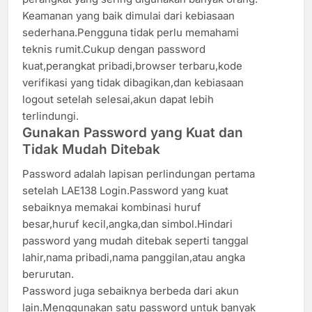
Keamanan yang baik dimulai dari kebiasaan
sederhana.Pengguna tidak perlu memahami
teknis rumit.Cukup dengan password
kuat,perangkat pribadi,browser terbaru,kode
verifikasi yang tidak dibagikan,dan kebiasaan
logout setelah selesai,akun dapat lebih
terlindungi.
Gunakan Password yang Kuat dan
Tidak Mudah Ditebak
Password adalah lapisan perlindungan pertama
setelah LAE138 Login.Password yang kuat
sebaiknya memakai kombinasi huruf
besar,huruf kecil,angka,dan simbol.Hindari
password yang mudah ditebak seperti tanggal
lahir,nama pribadi,nama panggilan,atau angka
berurutan.
Password juga sebaiknya berbeda dari akun
lain.Menggunakan satu password untuk banyak