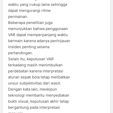
waktu yang cukup lama sehingga
dapat mengurangi ritme
permainan.
Beberapa penelitian juga
menunjukkan bahwa penggunaan
VAR dapat memperpanjang waktu
bermain karena adanya peninjauan
insiden penting selama
pertandingan.
Selain itu, keputusan VAR
terkadang masih menimbulkan
perdebatan karena interpretasi
aturan sepak bola tetap melibatkan
unsur subjektivitas dari wasit.
Dengan kata lain, meskipun
teknologi membantu menyediakan
bukti visual, keputusan akhir tetap
bergantung pada interpretasi