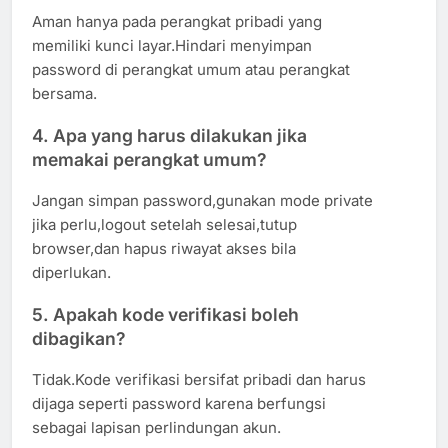
Aman hanya pada perangkat pribadi yang
memiliki kunci layar.Hindari menyimpan
password di perangkat umum atau perangkat
bersama.
4. Apa yang harus dilakukan jika
memakai perangkat umum?
Jangan simpan password,gunakan mode private
jika perlu,logout setelah selesai,tutup
browser,dan hapus riwayat akses bila
diperlukan.
5. Apakah kode verifikasi boleh
dibagikan?
Tidak.Kode verifikasi bersifat pribadi dan harus
dijaga seperti password karena berfungsi
sebagai lapisan perlindungan akun.