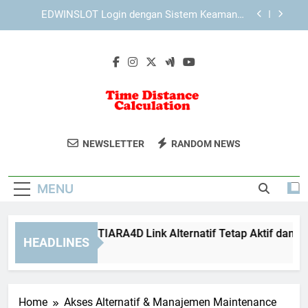
Skip
Solusi Login Edwinslot Saat Lupa Informasi Akun
to
dengan Langkah Aman dan Praktis
content
Kesalahan Umum Saat Lebah4D Login dan Cara
Menghindarinya
Cara Memastikan TIARA4D Link Alternatif Tetap
Aktif dan Sesuai
EDWINSLOT Login dengan Sistem Keamanan
yang Mendukung Kenyamanan Pengguna
Time Distance
Alat Perhitungan Jarak Dan Waktu
Solusi Login Edwinslot Saat Lupa Informasi Akun
NEWSLETTER
RANDOM NEWS
dengan Langkah Aman dan Praktis
Calculation
Perjalanan Yang Praktis Di Time
Kesalahan Umum Saat Lebah4D Login dan Cara
Distance Calculation.
Menghindarinya
MENU
ra Memastikan TIARA4D Link Alternatif Tetap Aktif dan Sesua
HEADLINES
eeks Ago
Home
Akses Alternatif & Manajemen Maintenance