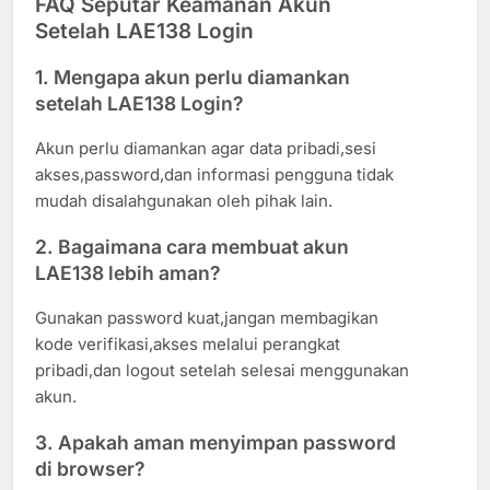
FAQ Seputar Keamanan Akun
Setelah LAE138 Login
1. Mengapa akun perlu diamankan
setelah LAE138 Login?
Akun perlu diamankan agar data pribadi,sesi
akses,password,dan informasi pengguna tidak
mudah disalahgunakan oleh pihak lain.
2. Bagaimana cara membuat akun
LAE138 lebih aman?
Gunakan password kuat,jangan membagikan
kode verifikasi,akses melalui perangkat
pribadi,dan logout setelah selesai menggunakan
akun.
3. Apakah aman menyimpan password
di browser?