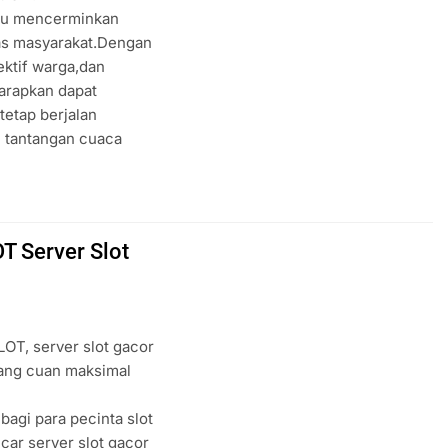
alu mencerminkan
tas masyarakat.Dengan
ktif warga,dan
arapkan dapat
tetap berjalan
h tantangan cuaca
T Server Slot
T, server slot gacor
luang cuan maksimal
bagi para pecinta slot
car server slot gacor