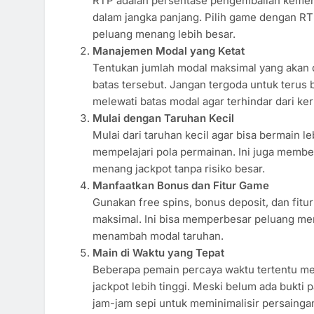
RTP adalah persentase pengembalian keme
dalam jangka panjang. Pilih game dengan R
peluang menang lebih besar.
Manajemen Modal yang Ketat
Tentukan jumlah modal maksimal yang akan d
batas tersebut. Jangan tergoda untuk terus 
melewati batas modal agar terhindar dari ker
Mulai dengan Taruhan Kecil
Mulai dari taruhan kecil agar bisa bermain l
mempelajari pola permainan. Ini juga memb
menang jackpot tanpa risiko besar.
Manfaatkan Bonus dan Fitur Game
Gunakan free spins, bonus deposit, dan fitur
maksimal. Ini bisa memperbesar peluang me
menambah modal taruhan.
Main di Waktu yang Tepat
Beberapa pemain percaya waktu tertentu m
jackpot lebih tinggi. Meski belum ada bukti p
jam-jam sepi untuk meminimalisir persainga