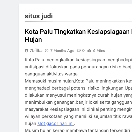
situs judi
Kota Palu Tingkatkan Kesiapsiagaan
Hujan
7bfffba
7 Months Ago
0
6 Mins
Kota Palu meningkatkan kesiapsiagaan menghadap
antisipasi difokuskan pada pengurangan risiko ban
gangguan aktivitas warga.
Memasuki musim hujan,Kota Palu meningkatkan ke
menghadapi berbagai potensi risiko lingkungan.Upay
dilakukan menyusul meningkatnya curah hujan yan
menimbulkan genangan,banjir lokal,serta gangguan 
masyarakat.Kesiapsiagaan ini dinilai penting mengin
wilayah perkotaan yang memiliki sejumlah titik rawa
hujan
slot gacor hari ini
.
Musim hujan kerap membawa tantangan tersendiri 