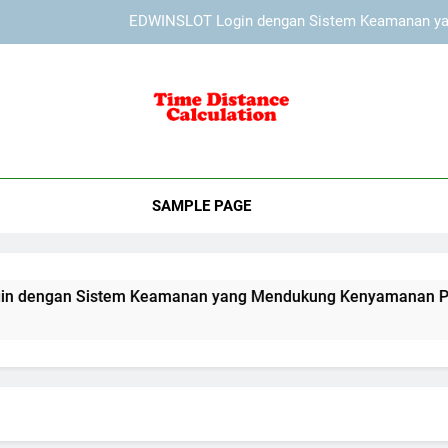
EDWINSLOT Login dengan Sistem Keamanan y
Solusi Login Edwinslot Saat Lupa Informasi 
Kesalahan Umum Saat Le
e Distance Calculatio
Cara Memastikan TIARA4D L
tungan Jarak Dan Waktu Perjalanan Yang Praktis Di Time Distan
EDWINSLOT Login dengan Sistem Keamanan y
SAMPLE PAGE
Solusi Login Edwinslot Saat Lupa Informasi 
Kesalahan Umum Saat Le
istem Keamanan yang Mendukung Kenyamanan Pengguna