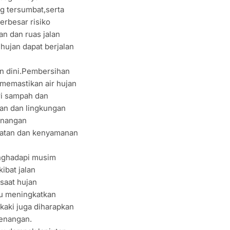
ng tersumbat,serta
rbesar risiko
n dan ruas jalan
hujan dapat berjalan
n dini.Pembersihan
 memastikan air hujan
ri sampah dan
lan dan lingkungan
enangan
hatan dan kenyamanan
enghadapi musim
ibat jalan
saat hujan
au meningkatkan
kaki juga diharapkan
genangan.