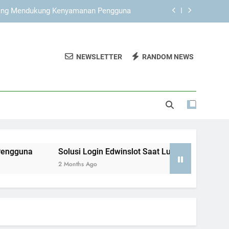
ang Mendukung Kenyamanan Pengguna
Akun dengan Langkah Aman dan Praktis
bah4D Login dan Cara Menghindarinya
NEWSLETTER
RANDOM NEWS
n
ink Alternatif Tetap Aktif dan Sesuai
ce Calculation.
ang Mendukung Kenyamanan Pengguna
Akun dengan Langkah Aman dan Praktis
bah4D Login dan Cara Menghindarinya
Solusi Login Edwinslot Saat Lupa Informasi Akun dengan 
2 Months Ago