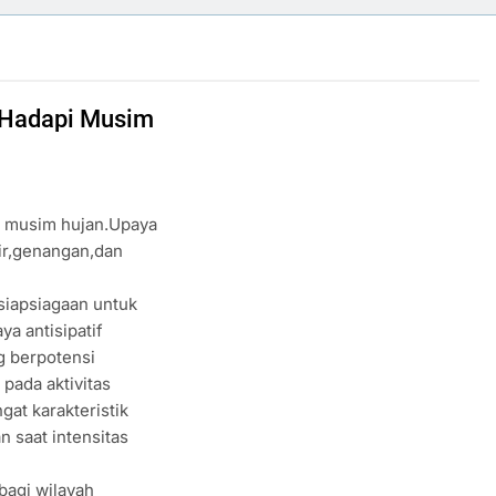
 Hadapi Musim
i musim hujan.Upaya
jir,genangan,dan
siapsiagaan untuk
a antisipatif
g berpotensi
pada aktivitas
gat karakteristik
n saat intensitas
bagi wilayah