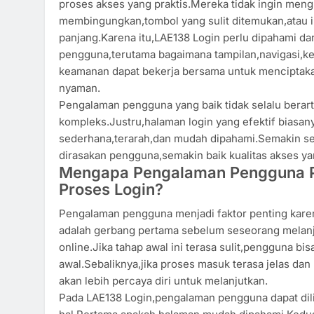
proses akses yang praktis.Mereka tidak ingin men
membingungkan,tombol yang sulit ditemukan,atau in
panjang.Karena itu,LAE138 Login perlu dipahami da
pengguna,terutama bagaimana tampilan,navigasi,k
keamanan dapat bekerja bersama untuk menciptaka
nyaman.
Pengalaman pengguna yang baik tidak selalu berart
kompleks.Justru,halaman login yang efektif biasan
sederhana,terarah,dan mudah dipahami.Semakin se
dirasakan pengguna,semakin baik kualitas akses ya
Mengapa Pengalaman Pengguna P
Proses Login?
Pengalaman pengguna menjadi faktor penting karen
adalah gerbang pertama sebelum seseorang melanju
online.Jika tahap awal ini terasa sulit,pengguna bi
awal.Sebaliknya,jika proses masuk terasa jelas dan
akan lebih percaya diri untuk melanjutkan.
Pada LAE138 Login,pengalaman pengguna dapat dili