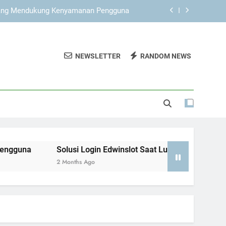
ang Mendukung Kenyamanan Pengguna
Akun dengan Langkah Aman dan Praktis
bah4D Login dan Cara Menghindarinya
NEWSLETTER
RANDOM NEWS
n
ink Alternatif Tetap Aktif dan Sesuai
ce Calculation.
ang Mendukung Kenyamanan Pengguna
Akun dengan Langkah Aman dan Praktis
bah4D Login dan Cara Menghindarinya
Solusi Login Edwinslot Saat Lupa Informasi Akun dengan 
2 Months Ago