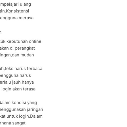
mpelajari ulang
in.Konsistensi
 pengguna merasa
e
tuk kebutuhan online
akan di perangkat
,ringan,dan mudah
h,teks harus terbaca
a pengguna harus
erlalu jauh hanya
ogin akan terasa
alam kondisi yang
,menggunakan jaringan
kat untuk login.Dalam
erhana sangat