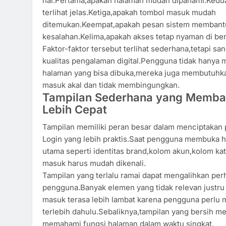
hal.Pertama,apakah halaman mudah dipahami.Kedua
terlihat jelas.Ketiga,apakah tombol masuk mudah
ditemukan.Keempat,apakah pesan sistem membantu 
kesalahan.Kelima,apakah akses tetap nyaman di ber
Faktor-faktor tersebut terlihat sederhana,tetapi s
kualitas pengalaman digital.Pengguna tidak hany
halaman yang bisa dibuka,mereka juga membutuhka
masuk akal dan tidak membingungkan.
Tampilan Sederhana yang Memba
Lebih Cepat
Tampilan memiliki peran besar dalam menciptakan
Login yang lebih praktis.Saat pengguna membuka 
utama seperti identitas brand,kolom akun,kolom ka
masuk harus mudah dikenali.
Tampilan yang terlalu ramai dapat mengalihkan per
pengguna.Banyak elemen yang tidak relevan justr
masuk terasa lebih lambat karena pengguna perlu 
terlebih dahulu.Sebaliknya,tampilan yang bersih
memahami fungsi halaman dalam waktu singkat.