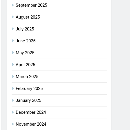
September 2025
August 2025
July 2025
June 2025
May 2025
April 2025
March 2025
February 2025
January 2025
December 2024
November 2024