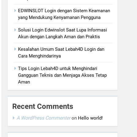
EDWINSLOT Login dengan Sistem Keamanan
yang Mendukung Kenyamanan Pengguna
Solusi Login Edwinslot Saat Lupa Informasi
Akun dengan Langkah Aman dan Praktis
Kesalahan Umum Saat Lebah4D Login dan
Cara Menghindarinya
Tips Login Lebah4D untuk Menghindari
Gangguan Teknis dan Menjaga Akses Tetap
Aman
Recent Comments
A WordPress Commenter
on
Hello world!