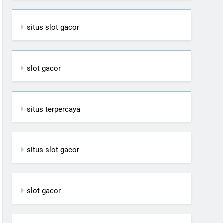
situs slot gacor
slot gacor
situs terpercaya
situs slot gacor
slot gacor