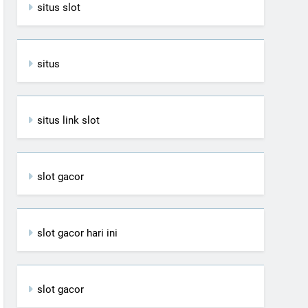
situs slot
situs
situs link slot
slot gacor
slot gacor hari ini
slot gacor