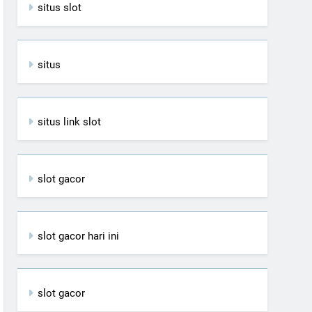
situs slot
situs
situs link slot
slot gacor
slot gacor hari ini
slot gacor