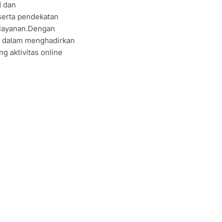
d dan
serta pendekatan
 layanan.Dengan
a dalam menghadirkan
g aktivitas online