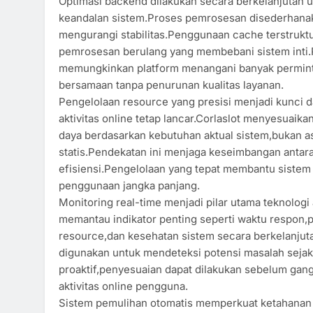
Optimasi backend dilakukan secara berkelanjutan
keandalan sistem.Proses pemrosesan disederhanak
mengurangi stabilitas.Penggunaan cache terstrukt
pemrosesan berulang yang membebani sistem inti.
memungkinkan platform menangani banyak permin
bersamaan tanpa penurunan kualitas layanan.
Pengelolaan resource yang presisi menjadi kunci 
aktivitas online tetap lancar.Corlaslot menyesuai
daya berdasarkan kebutuhan aktual sistem,bukan 
statis.Pendekatan ini menjaga keseimbangan antara
efisiensi.Pengelolaan yang tepat membantu sistem 
penggunaan jangka panjang.
Monitoring real-time menjadi pilar utama teknologi 
memantau indikator penting seperti waktu respon
resource,dan kesehatan sistem secara berkelanju
digunakan untuk mendeteksi potensi masalah sejak
proaktif,penyesuaian dapat dilakukan sebelum ga
aktivitas online pengguna.
Sistem pemulihan otomatis memperkuat ketahanan 