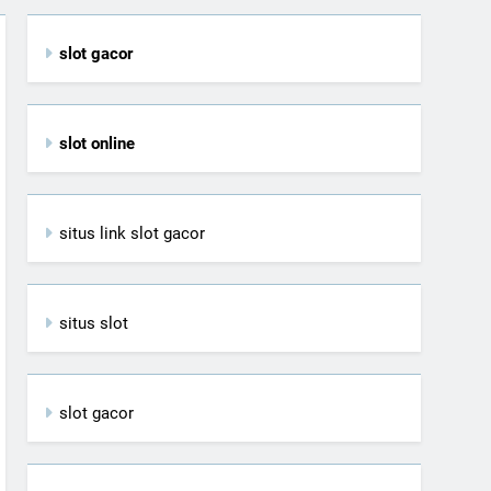
slot gacor
slot online
situs link slot gacor
situs slot
slot gacor