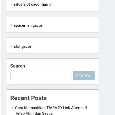
situs slot gacor hari ini
spaceman gacor
slot gacor
Search
SEARCH
Recent Posts
Cara Memastikan TIARA4D Link Alternatif
Tetap Aktif dan Sesuai