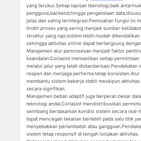
yang terukur.Setiap lapisan teknologi,baik antarmu
pengguna,backend,hingga pengelolaan data,disus
jelas dan saling terintegrasi.Pemisahan fungsi in
tindih proses yang sering menjadi sumber ketidaks
struktur yang rapi,sistem lebih mudah dikendalikan
sehingga aktivitas online dapat berlangsung denga
Manajemen alur pemrosesan menjadi faktor pentin
keandalan.Corlaslot memastikan setiap permintaan
melalui jalur yang telah distandarisasi.Pendekatan 
respon dan menjaga performa tetap konsisten.Alu
membantu sistem bekerja stabil meskipun aktivitas
secara signifikan.
Manajemen beban adaptif juga berperan besar da
teknologi andal.Corlaslot mendistribusikan permin
seimbang berdasarkan kondisi sistem secara real-t
tepat mencegah tekanan berlebih pada satu titik ya
menyebabkan perlambatan atau gangguan.Pendekat
sistem tetap responsif di tengah lonjakan aktivitas.