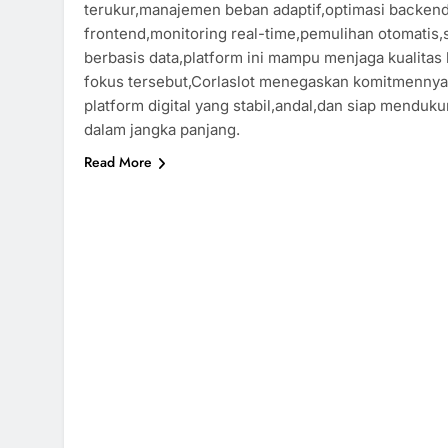
terukur,manajemen beban adaptif,optimasi backen
frontend,monitoring real-time,pemulihan otomatis,
berbasis data,platform ini mampu menjaga kualitas
fokus tersebut,Corlaslot menegaskan komitmenny
platform digital yang stabil,andal,dan siap mendukun
dalam jangka panjang.
Read More