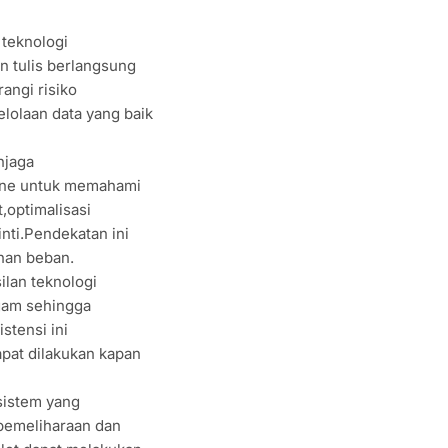
 teknologi
n tulis berlangsung
angi risiko
lolaan data yang baik
njaga
nline untuk memahami
t,optimalisasi
inti.Pendekatan ini
han beban.
ilan teknologi
agam sehingga
stensi ini
pat dilakukan kapan
sistem yang
 pemeliharaan dan