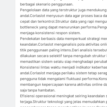
berbagai skenario penggunaan.
Pengelolaan data yang terstruktur juga mendukung
andal.Corlaslot menyusun data agar proses baca da
cepat dan terkontrol.Struktur data yang rapi mengur
bottleneck yang dapat menurunkan performa.Penge
menjaga konsistensi respon sistem.
Pendekatan berbasis data memperkuat strategi me
keandalan.Corlaslot menganalisis pola aktivitas o
titik penggunaan paling intens.Dari analisis tersebu
dilakukan secara selektif tanpa mengubah struktur 
memastikan sistem selalu siap menghadapi peruba
Konsistensi lintas waktu menjadi indikator keberhas
andal.Corlaslot menjaga perilaku sistem tetap ser
pengguna tidak mengalami fluktuasi performa.Konsi
membangun kepercayaan karena aktivitas online da
saja tanpa hambatan.
Efisiensi operasional meningkat seiring keandalan 
terjaga.Struktur teknologi yang jelas memudahkan