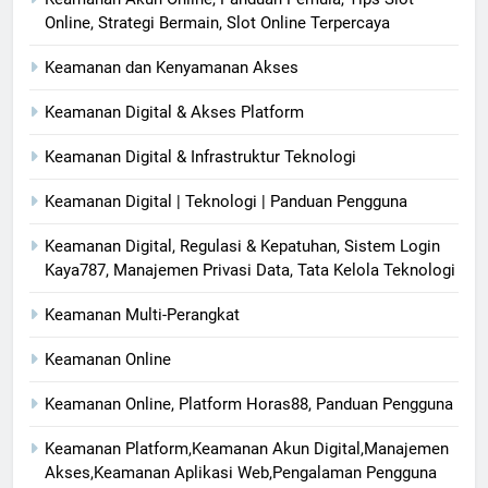
Online, Strategi Bermain, Slot Online Terpercaya
Keamanan dan Kenyamanan Akses
Keamanan Digital & Akses Platform
Keamanan Digital & Infrastruktur Teknologi
Keamanan Digital | Teknologi | Panduan Pengguna
Keamanan Digital, Regulasi & Kepatuhan, Sistem Login
Kaya787, Manajemen Privasi Data, Tata Kelola Teknologi
Keamanan Multi-Perangkat
Keamanan Online
Keamanan Online, Platform Horas88, Panduan Pengguna
Keamanan Platform,Keamanan Akun Digital,Manajemen
Akses,Keamanan Aplikasi Web,Pengalaman Pengguna