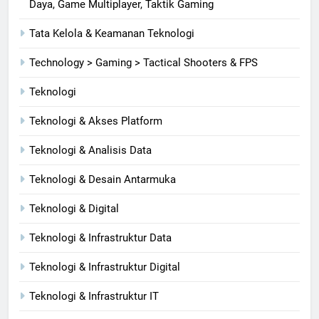
Daya, Game Multiplayer, Taktik Gaming
Tata Kelola & Keamanan Teknologi
Technology > Gaming > Tactical Shooters & FPS
Teknologi
Teknologi & Akses Platform
Teknologi & Analisis Data
Teknologi & Desain Antarmuka
Teknologi & Digital
Teknologi & Infrastruktur Data
Teknologi & Infrastruktur Digital
Teknologi & Infrastruktur IT