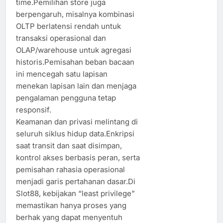
time.Pemilihan store juga
berpengaruh, misalnya kombinasi
OLTP berlatensi rendah untuk
transaksi operasional dan
OLAP/warehouse untuk agregasi
historis.Pemisahan beban bacaan
ini mencegah satu lapisan
menekan lapisan lain dan menjaga
pengalaman pengguna tetap
responsif.
Keamanan dan privasi melintang di
seluruh siklus hidup data.Enkripsi
saat transit dan saat disimpan,
kontrol akses berbasis peran, serta
pemisahan rahasia operasional
menjadi garis pertahanan dasar.Di
Slot88, kebijakan “least privilege”
memastikan hanya proses yang
berhak yang dapat menyentuh