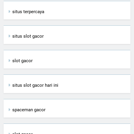
situs terpercaya
situs slot gacor
slot gacor
situs slot gacor hari ini
spaceman gacor