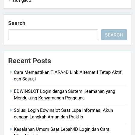
slot gacor
Search
SEARCH
Recent Posts
Cara Memastikan TIARA4D Link Alternatif Tetap Aktif
dan Sesuai
EDWINSLOT Login dengan Sistem Keamanan yang
Mendukung Kenyamanan Pengguna
Solusi Login Edwinslot Saat Lupa Informasi Akun
dengan Langkah Aman dan Praktis
Kesalahan Umum Saat Lebah4D Login dan Cara