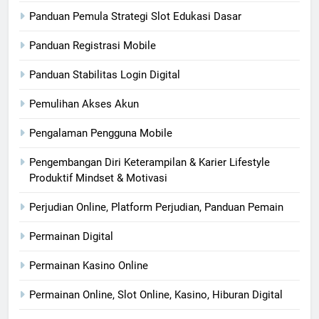
Panduan Pemula Strategi Slot Edukasi Dasar
Panduan Registrasi Mobile
Panduan Stabilitas Login Digital
Pemulihan Akses Akun
Pengalaman Pengguna Mobile
Pengembangan Diri Keterampilan & Karier Lifestyle
Produktif Mindset & Motivasi
Perjudian Online, Platform Perjudian, Panduan Pemain
Permainan Digital
Permainan Kasino Online
Permainan Online, Slot Online, Kasino, Hiburan Digital