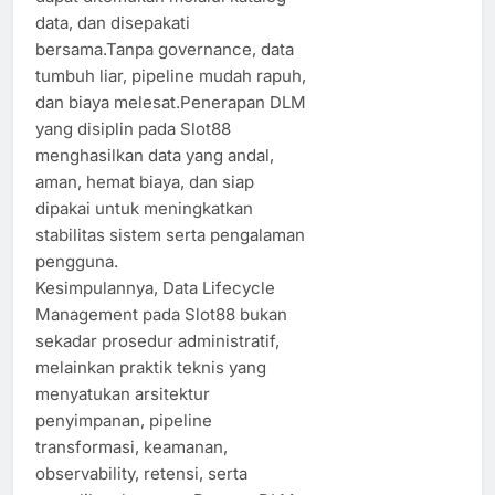
data, dan disepakati
bersama.Tanpa governance, data
tumbuh liar, pipeline mudah rapuh,
dan biaya melesat.Penerapan DLM
yang disiplin pada Slot88
menghasilkan data yang andal,
aman, hemat biaya, dan siap
dipakai untuk meningkatkan
stabilitas sistem serta pengalaman
pengguna.
Kesimpulannya, Data Lifecycle
Management pada Slot88 bukan
sekadar prosedur administratif,
melainkan praktik teknis yang
menyatukan arsitektur
penyimpanan, pipeline
transformasi, keamanan,
observability, retensi, serta