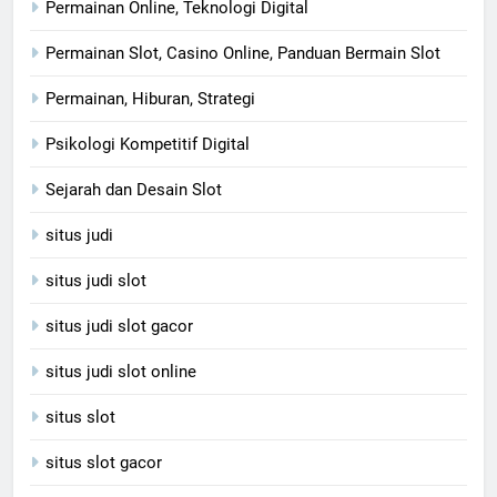
Permainan Online, Teknologi Digital
Permainan Slot, Casino Online, Panduan Bermain Slot
Permainan, Hiburan, Strategi
Psikologi Kompetitif Digital
Sejarah dan Desain Slot
situs judi
situs judi slot
situs judi slot gacor
situs judi slot online
situs slot
situs slot gacor