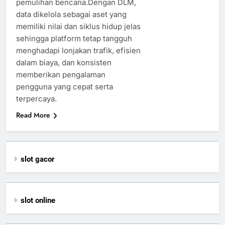
pemulihan bencana.Dengan DLM,
data dikelola sebagai aset yang
memiliki nilai dan siklus hidup jelas
sehingga platform tetap tangguh
menghadapi lonjakan trafik, efisien
dalam biaya, dan konsisten
memberikan pengalaman
pengguna yang cepat serta
terpercaya.
Read More
slot gacor
slot online