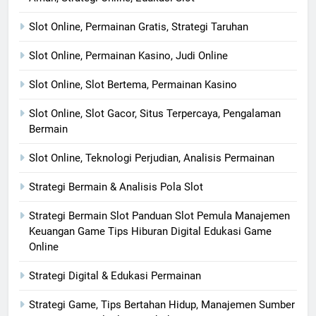
Slot Online, Permainan Gratis, Strategi Taruhan
Slot Online, Permainan Kasino, Judi Online
Slot Online, Slot Bertema, Permainan Kasino
Slot Online, Slot Gacor, Situs Terpercaya, Pengalaman
Bermain
Slot Online, Teknologi Perjudian, Analisis Permainan
Strategi Bermain & Analisis Pola Slot
Strategi Bermain Slot Panduan Slot Pemula Manajemen
Keuangan Game Tips Hiburan Digital Edukasi Game
Online
Strategi Digital & Edukasi Permainan
Strategi Game, Tips Bertahan Hidup, Manajemen Sumber