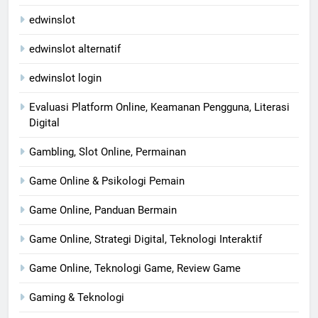
edwinslot
edwinslot alternatif
edwinslot login
Evaluasi Platform Online, Keamanan Pengguna, Literasi
Digital
Gambling, Slot Online, Permainan
Game Online & Psikologi Pemain
Game Online, Panduan Bermain
Game Online, Strategi Digital, Teknologi Interaktif
Game Online, Teknologi Game, Review Game
Gaming & Teknologi