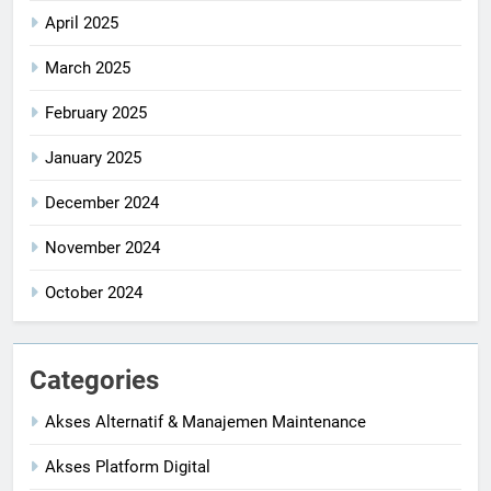
April 2025
March 2025
February 2025
January 2025
December 2024
November 2024
October 2024
Categories
Akses Alternatif & Manajemen Maintenance
Akses Platform Digital