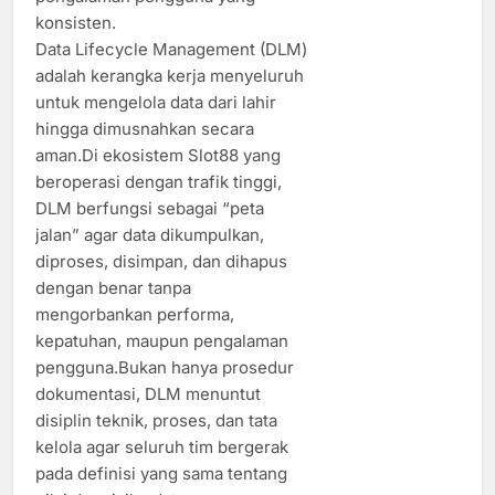
konsisten.
Data Lifecycle Management (DLM)
adalah kerangka kerja menyeluruh
untuk mengelola data dari lahir
hingga dimusnahkan secara
aman.Di ekosistem Slot88 yang
beroperasi dengan trafik tinggi,
DLM berfungsi sebagai “peta
jalan” agar data dikumpulkan,
diproses, disimpan, dan dihapus
dengan benar tanpa
mengorbankan performa,
kepatuhan, maupun pengalaman
pengguna.Bukan hanya prosedur
dokumentasi, DLM menuntut
disiplin teknik, proses, dan tata
kelola agar seluruh tim bergerak
pada definisi yang sama tentang