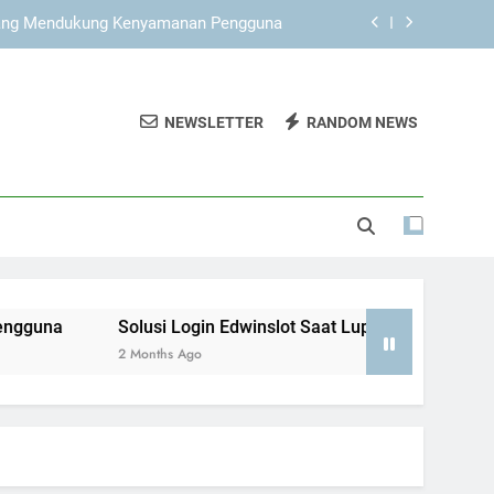
ang Mendukung Kenyamanan Pengguna
Akun dengan Langkah Aman dan Praktis
bah4D Login dan Cara Menghindarinya
NEWSLETTER
RANDOM NEWS
n
ink Alternatif Tetap Aktif dan Sesuai
ce Calculation.
ang Mendukung Kenyamanan Pengguna
Akun dengan Langkah Aman dan Praktis
bah4D Login dan Cara Menghindarinya
Solusi Login Edwinslot Saat Lupa Informasi Akun dengan L
2 Months Ago