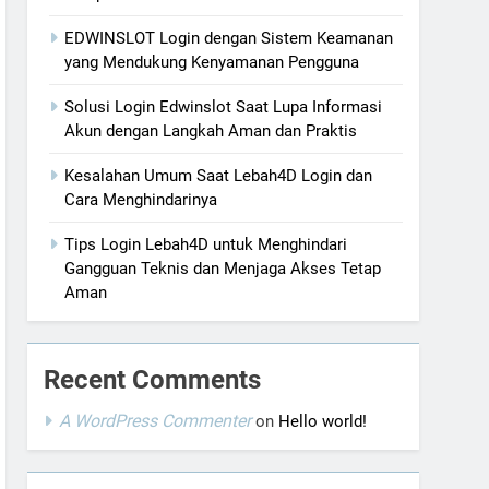
EDWINSLOT Login dengan Sistem Keamanan
yang Mendukung Kenyamanan Pengguna
Solusi Login Edwinslot Saat Lupa Informasi
Akun dengan Langkah Aman dan Praktis
Kesalahan Umum Saat Lebah4D Login dan
Cara Menghindarinya
Tips Login Lebah4D untuk Menghindari
Gangguan Teknis dan Menjaga Akses Tetap
Aman
Recent Comments
A WordPress Commenter
on
Hello world!