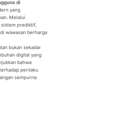
engguna di
dern yang
an. Melalui
sistem prediktif,
di wawasan berharga
tan bukan sekadar
umbuhan digital yang
njukkan bahwa
erhadap perilaku
bangan sempurna