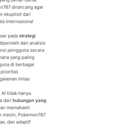
on787 dirancang agar
 eksplisit dari
ta internasional
esar pada
strategi
peroleh dari analisis
ensi pengguna secara
 mana yang paling
guna di berbagai
prioritas
alaman lintas
AI tidak hanya
ga dari
hubungan yang
gan memahami
an mesin, Pokemon787
as, dan adaptif