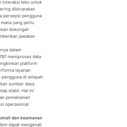
 interaksi teks untuk
ering dibicarakan.
na persepsi pengguna
k mana yang perlu
iskan dukungan
mberikan jawaban
annya dalam
n787 memproses data
ngkinkan platform
erforma layanan
an pengguna di wilayah
sikan sumber daya
p stabil. Hal ini
tkan pemahaman
si operasional
nomali dan keamanan
stem dapat mengenali