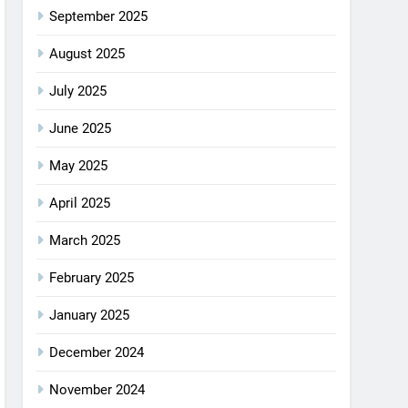
September 2025
August 2025
July 2025
June 2025
May 2025
April 2025
March 2025
February 2025
January 2025
December 2024
November 2024