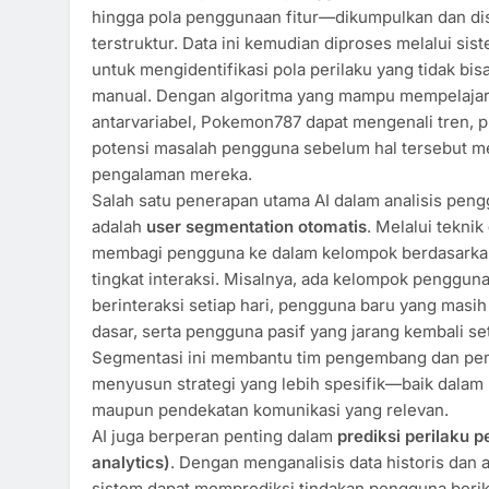
hingga pola penggunaan fitur—dikumpulkan dan di
terstruktur. Data ini kemudian diproses melalui sis
untuk mengidentifikasi pola perilaku yang tidak bis
manual. Dengan algoritma yang mampu mempelaja
antarvariabel, Pokemon787 dapat mengenali tren, p
potensi masalah pengguna sebelum hal tersebut 
pengalaman mereka.
Salah satu penerapan utama AI dalam analisis pe
adalah
user segmentation otomatis
. Melalui teknik
membagi pengguna ke dalam kelompok berdasarkan 
tingkat interaksi. Misalnya, ada kelompok pengguna
berinteraksi setiap hari, pengguna baru yang masih 
dasar, serta pengguna pasif yang jarang kembali se
Segmentasi ini membantu tim pengembang dan pe
menyusun strategi yang lebih spesifik—baik dalam 
maupun pendekatan komunikasi yang relevan.
AI juga berperan penting dalam
prediksi perilaku 
analytics)
. Dengan menganalisis data historis dan ak
sistem dapat memprediksi tindakan pengguna beriku