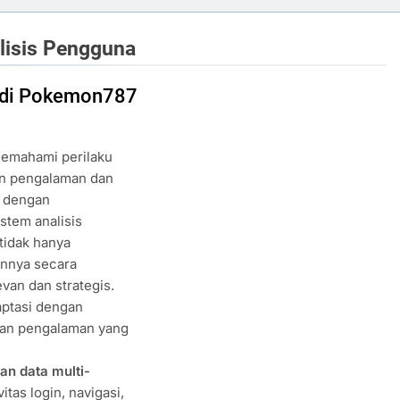
alisis Pengguna
a di Pokemon787
memahami perilaku
an pengalaman dan
 dengan
stem analisis
tidak hanya
annya secara
van dan strategis.
ptasi dengan
kan pengalaman yang
n data multi-
itas login, navigasi,