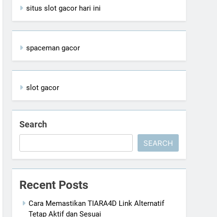
situs slot gacor hari ini
spaceman gacor
slot gacor
Search
SEARCH
Recent Posts
Cara Memastikan TIARA4D Link Alternatif
Tetap Aktif dan Sesuai