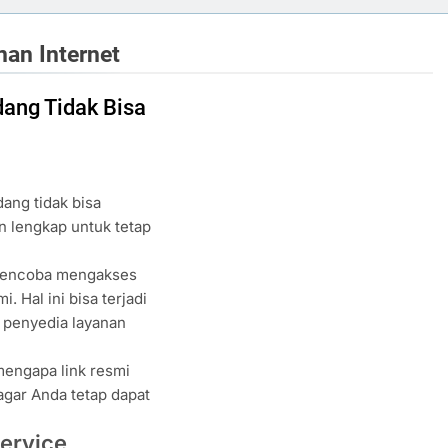
an Internet
ang Tidak Bisa
ang tidak bisa
 lengkap untuk tetap
 mencoba mengakses
 Hal ini bisa terjadi
h penyedia layanan
mengapa link resmi
agar Anda tetap dapat
Service