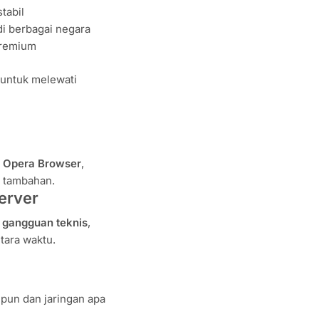
tabil
di berbagai negara
premium
untuk melewati
i
Opera Browser
,
N tambahan.
erver
 gangguan teknis
,
tara waktu.
 pun dan jaringan apa