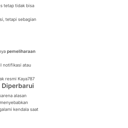
us tetap tidak bisa
i, tetapi sebagian
anya
pemeliharaan
l notifikasi atau
hak resmi Kaya787
 Diperbarui
karena alasan
at menyebabkan
alami kendala saat