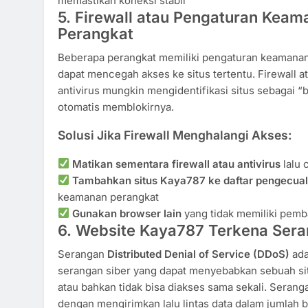
memastikan koneksi stabil
5. Firewall atau Pengaturan Keam
Perangkat
Beberapa perangkat memiliki pengaturan keamana
dapat mencegah akses ke situs tertentu. Firewall a
antivirus mungkin mengidentifikasi situs sebagai 
otomatis memblokirnya.
Solusi Jika Firewall Menghalangi Akses:
Matikan sementara firewall atau antivirus
lalu 
Tambahkan situs Kaya787 ke daftar pengecual
keamanan perangkat
Gunakan browser lain
yang tidak memiliki pemb
6. Website Kaya787 Terkena Ser
Serangan
Distributed Denial of Service (DDoS)
ada
serangan siber yang dapat menyebabkan sebuah si
atau bahkan tidak bisa diakses sama sekali. Seranga
dengan mengirimkan lalu lintas data dalam jumlah 