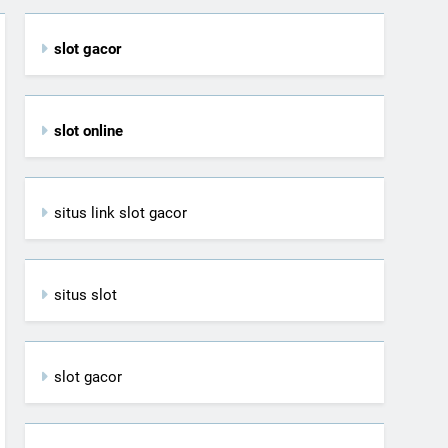
slot gacor
slot online
situs link slot gacor
situs slot
slot gacor