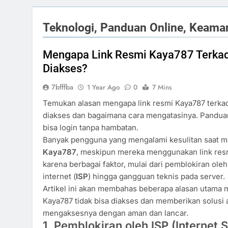
Teknologi, Panduan Online, Keaman
Mengapa Link Resmi Kaya787 Terkad
Diakses?
7bfffba
1 Year Ago
0
7 Mins
Temukan alasan mengapa link resmi Kaya787 terkad
diakses dan bagaimana cara mengatasinya. Panduan
bisa login tanpa hambatan.
Banyak pengguna yang mengalami kesulitan saat
Kaya787
, meskipun mereka menggunakan link resmi.
karena berbagai faktor, mulai dari pemblokiran ole
internet (
ISP
) hingga gangguan teknis pada server.
Artikel ini akan membahas beberapa alasan utama 
Kaya787 tidak bisa diakses dan memberikan solusi 
mengaksesnya dengan aman dan lancar.
1. Pemblokiran oleh ISP (Internet 