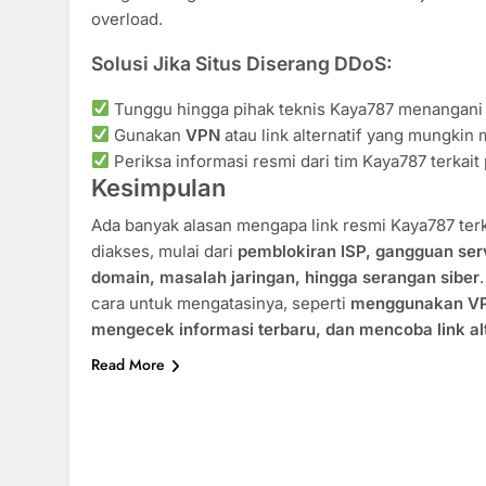
overload.
Solusi Jika Situs Diserang DDoS:
Tunggu hingga pihak teknis Kaya787 menangani 
Gunakan
VPN
atau link alternatif yang mungkin 
Periksa informasi resmi dari tim Kaya787 terkai
Kesimpulan
Ada banyak alasan mengapa link resmi Kaya787 terk
diakses, mulai dari
pemblokiran ISP, gangguan ser
domain, masalah jaringan, hingga serangan siber
cara untuk mengatasinya, seperti
menggunakan VP
mengecek informasi terbaru, dan mencoba link alt
Read More