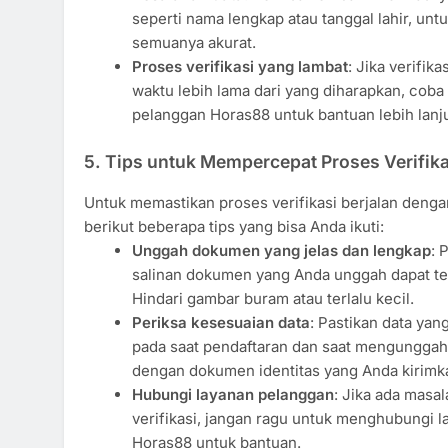
seperti nama lengkap atau tanggal lahir, un
semuanya akurat.
Proses verifikasi yang lambat
: Jika verifi
waktu lebih lama dari yang diharapkan, coba
pelanggan Horas88 untuk bantuan lebih lanju
5. Tips untuk Mempercepat Proses Verifika
Untuk memastikan proses verifikasi berjalan denga
berikut beberapa tips yang bisa Anda ikuti:
Unggah dokumen yang jelas dan lengkap
: 
salinan dokumen yang Anda unggah dapat te
Hindari gambar buram atau terlalu kecil.
Periksa kesesuaian data
: Pastikan data ya
pada saat pendaftaran dan saat mengungga
dengan dokumen identitas yang Anda kirimk
Hubungi layanan pelanggan
: Jika ada masa
verifikasi, jangan ragu untuk menghubungi 
Horas88 untuk bantuan.