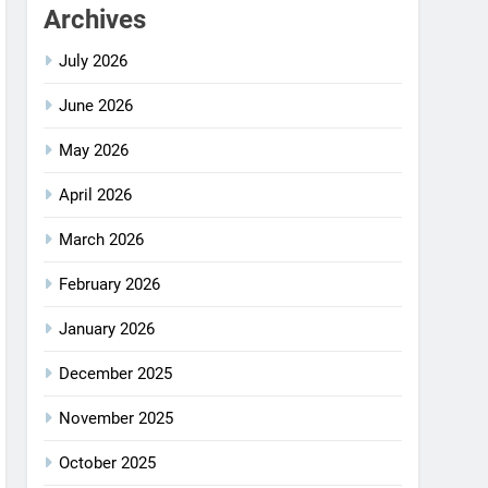
Archives
July 2026
June 2026
May 2026
April 2026
March 2026
February 2026
January 2026
December 2025
November 2025
October 2025