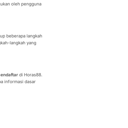
kukan oleh pengguna
kup beberapa langkah
gkah-langkah yang
endaftar
di Horas88.
 informasi dasar