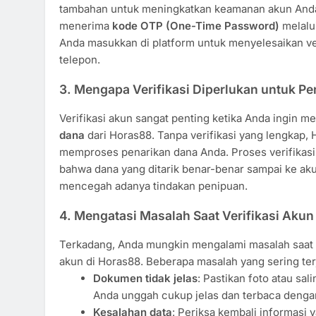
tambahan untuk meningkatkan keamanan akun Anda
menerima
kode OTP (One-Time Password)
melalu
Anda masukkan di platform untuk menyelesaikan ve
telepon.
3. Mengapa Verifikasi Diperlukan untuk P
Verifikasi akun sangat penting ketika Anda ingin m
dana
dari Horas88. Tanpa verifikasi yang lengkap, 
memproses penarikan dana Anda. Proses verifikasi
bahwa dana yang ditarik benar-benar sampai ke ak
mencegah adanya tindakan penipuan.
4. Mengatasi Masalah Saat Verifikasi Akun
Terkadang, Anda mungkin mengalami masalah saat 
akun di Horas88. Beberapa masalah yang sering ter
Dokumen tidak jelas
: Pastikan foto atau sa
Anda unggah cukup jelas dan terbaca dengan
Kesalahan data
: Periksa kembali informasi