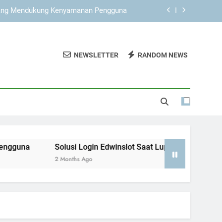
ang Mendukung Kenyamanan Pengguna
Akun dengan Langkah Aman dan Praktis
bah4D Login dan Cara Menghindarinya
NEWSLETTER
RANDOM NEWS
n
ink Alternatif Tetap Aktif dan Sesuai
ce Calculation.
ang Mendukung Kenyamanan Pengguna
Akun dengan Langkah Aman dan Praktis
bah4D Login dan Cara Menghindarinya
Solusi Login Edwinslot Saat Lupa Informasi Akun dengan 
2 Months Ago