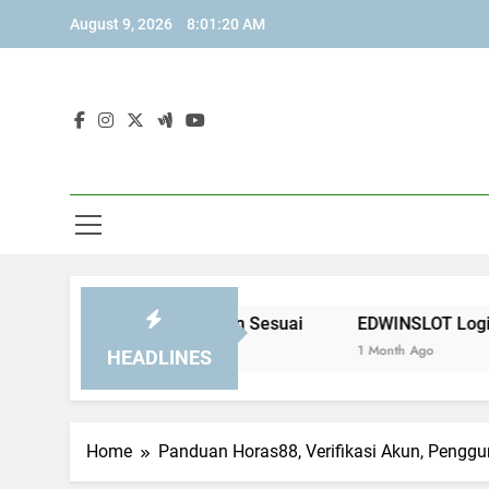
Skip
August 9, 2026
8:01:21 AM
to
content
Tim
Alat Perhi
if Tetap Aktif dan Sesuai
EDWINSLOT Login dengan S
1 Month Ago
HEADLINES
Home
Panduan Horas88, Verifikasi Akun, Penggu