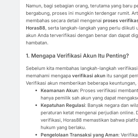
Namun, bagi sebagian orang, terutama yang baru pe
bergabung, proses ini mungkin terdengar rumit. Arti
membahas secara detail mengenai
proses verifikas
Horas88
, serta langkah-langkah yang perlu diikut
akun Anda terverifikasi dengan benar dan dapat di
hambatan.
1. Mengapa Verifikasi Akun Itu Penting?
Sebelum kita membahas langkah-langkah verifikasi
memahami mengapa
verifikasi akun
itu sangat pen
Verifikasi akun memberikan beberapa keuntungan, d
Keamanan Akun
: Proses verifikasi memba
hanya pemilik sah akun yang dapat mengaks
Kepatuhan Regulasi
: Banyak negara dan wil
peraturan ketat mengenai perjudian online.
verifikasi, Horas88 memastikan bahwa plat
hukum yang berlaku.
Pengelolaan Transaksi yang Aman
: Verifi