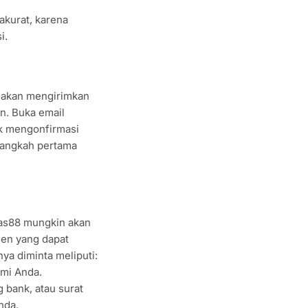
akurat, karena
i.
 akan mengirimkan
n. Buka email
tuk mengonfirmasi
 langkah pertama
ras88 mungkin akan
en yang dapat
ya diminta meliputi:
smi Anda.
ng bank, atau surat
nda.