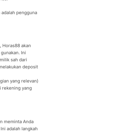
a adalah pengguna
, Horas88 akan
gunakan. Ini
ilik sah dari
 melakukan deposit
agian yang relevan)
ri rekening yang
in meminta Anda
. Ini adalah langkah