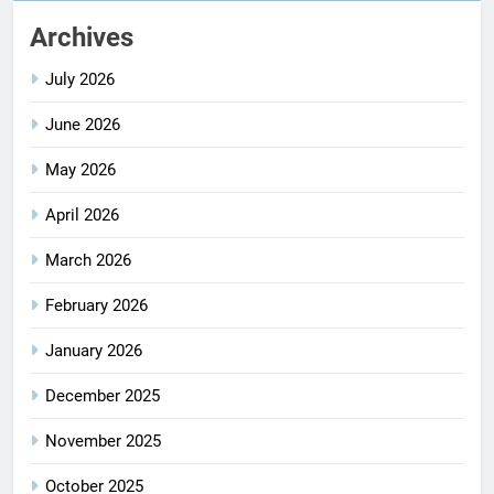
Archives
July 2026
June 2026
May 2026
April 2026
March 2026
February 2026
January 2026
December 2025
November 2025
October 2025