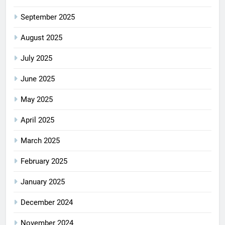
September 2025
August 2025
July 2025
June 2025
May 2025
April 2025
March 2025
February 2025
January 2025
December 2024
November 2024