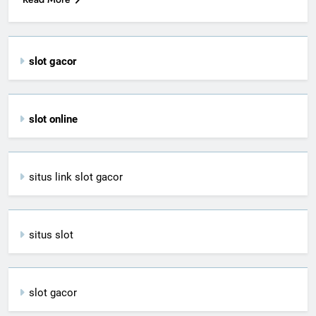
slot gacor
slot online
situs link slot gacor
situs slot
slot gacor