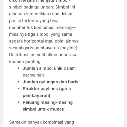
dikonversikan menjadi simbol-
simbol pada gulungan. Simbol ini
disusun sedemikian rupa dalam
posisi tertentu yang bisa
membentuk kombinasi menang—
misalnya tiga simbol yang sama
secara horizontal atau pola lainnya
sesuai garis pembayaran (payline).
Distribusi ini melibatkan beberapa
elemen penting:
Jumlah simbol unik
dalam
permainan
Jumlah gulungan dan baris
Struktur paylines (garis
pembayaran)
Peluang masing-masing
simbol untuk muncul
Semakin banyak kombinasi yang