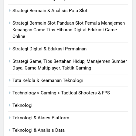
Strategi Bermain & Analisis Pola Slot
Strategi Bermain Slot Panduan Slot Pemula Manajemen
Keuangan Game Tips Hiburan Digital Edukasi Game
Online
Strategi Digital & Edukasi Permainan
Strategi Game, Tips Bertahan Hidup, Manajemen Sumber
Daya, Game Multiplayer, Taktik Gaming
Tata Kelola & Keamanan Teknologi
Technology > Gaming > Tactical Shooters & FPS
Teknologi
Teknologi & Akses Platform
Teknologi & Analisis Data