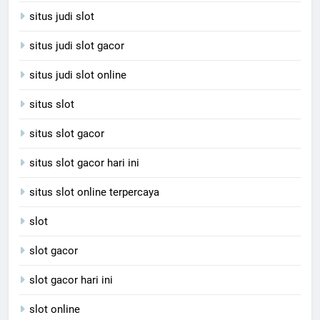
situs judi slot
situs judi slot gacor
situs judi slot online
situs slot
situs slot gacor
situs slot gacor hari ini
situs slot online terpercaya
slot
slot gacor
slot gacor hari ini
slot online