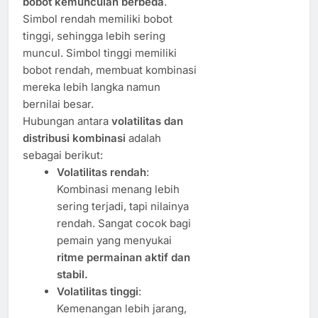
bobot kemunculan berbeda
.
Simbol rendah memiliki bobot
tinggi, sehingga lebih sering
muncul. Simbol tinggi memiliki
bobot rendah, membuat kombinasi
mereka lebih langka namun
bernilai besar.
Hubungan antara
volatilitas dan
distribusi kombinasi
adalah
sebagai berikut:
Volatilitas rendah
:
Kombinasi menang lebih
sering terjadi, tapi nilainya
rendah. Sangat cocok bagi
pemain yang menyukai
ritme permainan aktif dan
stabil.
Volatilitas tinggi
:
Kemenangan lebih jarang,