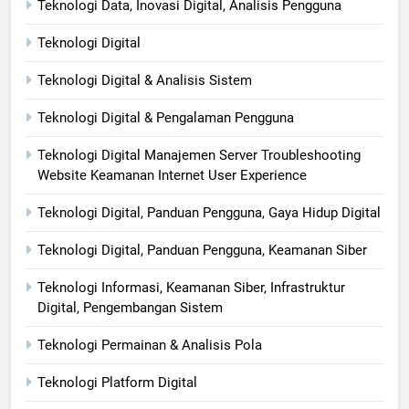
Teknologi Data, Inovasi Digital, Analisis Pengguna
Teknologi Digital
Teknologi Digital & Analisis Sistem
Teknologi Digital & Pengalaman Pengguna
Teknologi Digital Manajemen Server Troubleshooting
Website Keamanan Internet User Experience
Teknologi Digital, Panduan Pengguna, Gaya Hidup Digital
Teknologi Digital, Panduan Pengguna, Keamanan Siber
Teknologi Informasi, Keamanan Siber, Infrastruktur
Digital, Pengembangan Sistem
Teknologi Permainan & Analisis Pola
Teknologi Platform Digital