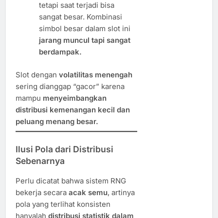
tetapi saat terjadi bisa
sangat besar. Kombinasi
simbol besar dalam slot ini
jarang muncul tapi sangat
berdampak.
Slot dengan
volatilitas menengah
sering dianggap “gacor” karena
mampu
menyeimbangkan
distribusi kemenangan kecil dan
peluang menang besar.
Ilusi Pola dari Distribusi
Sebenarnya
Perlu dicatat bahwa sistem RNG
bekerja secara
acak semu
, artinya
pola yang terlihat konsisten
hanyalah
distribusi statistik dalam