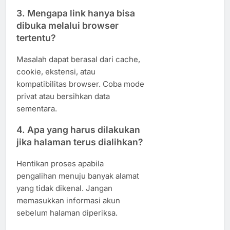
3. Mengapa link hanya bisa
dibuka melalui browser
tertentu?
Masalah dapat berasal dari cache,
cookie, ekstensi, atau
kompatibilitas browser. Coba mode
privat atau bersihkan data
sementara.
4. Apa yang harus dilakukan
jika halaman terus dialihkan?
Hentikan proses apabila
pengalihan menuju banyak alamat
yang tidak dikenal. Jangan
memasukkan informasi akun
sebelum halaman diperiksa.