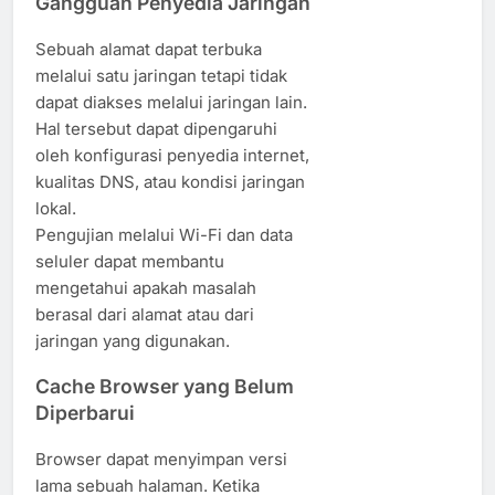
Gangguan Penyedia Jaringan
Sebuah alamat dapat terbuka
melalui satu jaringan tetapi tidak
dapat diakses melalui jaringan lain.
Hal tersebut dapat dipengaruhi
oleh konfigurasi penyedia internet,
kualitas DNS, atau kondisi jaringan
lokal.
Pengujian melalui Wi-Fi dan data
seluler dapat membantu
mengetahui apakah masalah
berasal dari alamat atau dari
jaringan yang digunakan.
Cache Browser yang Belum
Diperbarui
Browser dapat menyimpan versi
lama sebuah halaman. Ketika