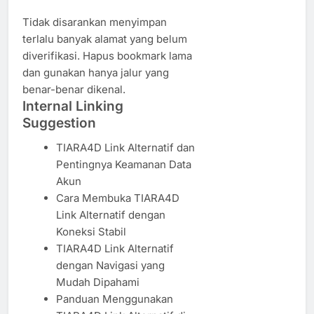
Tidak disarankan menyimpan
terlalu banyak alamat yang belum
diverifikasi. Hapus bookmark lama
dan gunakan hanya jalur yang
benar-benar dikenal.
Internal Linking
Suggestion
TIARA4D Link Alternatif dan
Pentingnya Keamanan Data
Akun
Cara Membuka TIARA4D
Link Alternatif dengan
Koneksi Stabil
TIARA4D Link Alternatif
dengan Navigasi yang
Mudah Dipahami
Panduan Menggunakan