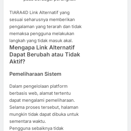
TIARA4D Link Alternatif yang
sesuai seharusnya memberikan
pengalaman yang terarah dan tidak
memaksa pengguna melakukan
langkah yang tidak masuk akal.
Mengapa Link Alternatif
Dapat Berubah atau Tidak
Aktif?
Pemeliharaan Sistem
Dalam pengelolaan platform
berbasis web, alamat tertentu
dapat mengalami pemeliharaan.
Selama proses tersebut, halaman
mungkin tidak dapat dibuka untuk
sementara waktu.
Pengguna sebaiknya tidak