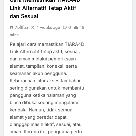
Link Alternatif Tetap Aktif
dan Sesuai
7bfffba
4 weeks ago
0
18
mins
Pelajari cara memastikan TIARA4D
Link Alternatif tetap aktif, sesuai,
dan aman melalui pemeriksaan
alamat, tampilan, koneksi, serta
keamanan akun pengguna.
Keberadaan jalur akses tambahan
sering digunakan untuk membantu
pengguna ketika halaman yang
biasa dibuka sedang mengalami
kendala. Namun, tidak semua
alamat yang beredar dapat
dianggap masih aktif, sesuai, atau
aman. Karena itu, pengguna perlu