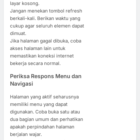
layar kosong.
Jangan menekan tombol refresh
berkali-kali. Berikan waktu yang
cukup agar seluruh elemen dapat
dimuat.
Jika halaman gagal dibuka, coba
akses halaman lain untuk
memastikan koneksi internet
bekerja secara normal.
Periksa Respons Menu dan
Navigasi
Halaman yang aktif seharusnya
memiliki menu yang dapat
digunakan. Coba buka satu atau
dua bagian umum dan perhatikan
apakah perpindahan halaman
berjalan wajar.