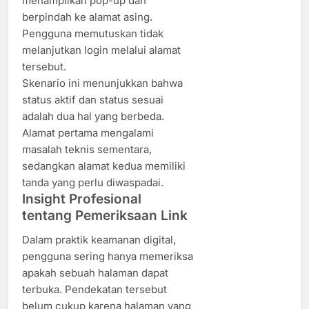
menampilkan pop-up dan
berpindah ke alamat asing.
Pengguna memutuskan tidak
melanjutkan login melalui alamat
tersebut.
Skenario ini menunjukkan bahwa
status aktif dan status sesuai
adalah dua hal yang berbeda.
Alamat pertama mengalami
masalah teknis sementara,
sedangkan alamat kedua memiliki
tanda yang perlu diwaspadai.
Insight Profesional
tentang Pemeriksaan Link
Dalam praktik keamanan digital,
pengguna sering hanya memeriksa
apakah sebuah halaman dapat
terbuka. Pendekatan tersebut
belum cukup karena halaman yang