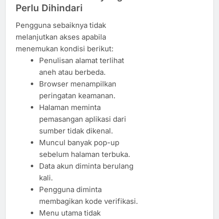
Perlu Dihindari
Pengguna sebaiknya tidak
melanjutkan akses apabila
menemukan kondisi berikut:
Penulisan alamat terlihat
aneh atau berbeda.
Browser menampilkan
peringatan keamanan.
Halaman meminta
pemasangan aplikasi dari
sumber tidak dikenal.
Muncul banyak pop-up
sebelum halaman terbuka.
Data akun diminta berulang
kali.
Pengguna diminta
membagikan kode verifikasi.
Menu utama tidak