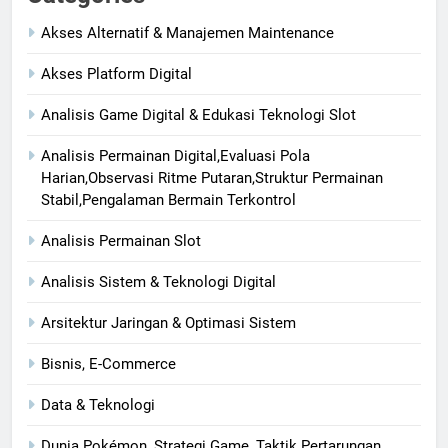
Akses Alternatif & Manajemen Maintenance
Akses Platform Digital
Analisis Game Digital & Edukasi Teknologi Slot
Analisis Permainan Digital,Evaluasi Pola
Harian,Observasi Ritme Putaran,Struktur Permainan
Stabil,Pengalaman Bermain Terkontrol
Analisis Permainan Slot
Analisis Sistem & Teknologi Digital
Arsitektur Jaringan & Optimasi Sistem
Bisnis, E-Commerce
Data & Teknologi
Dunia Pokémon, Strategi Game, Taktik Pertarungan,