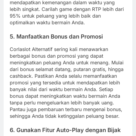
mendapatkan kemenangan dalam waktu yang
lebih singkat. Carilah game dengan RTP lebih dari
95% untuk peluang yang lebih baik dan
optimalkan waktu bermain Anda.
5.
Manfaatkan Bonus dan Promosi
Corlaslot Alternatif sering kali menawarkan
berbagai bonus dan promosi yang dapat
meningkatkan peluang Anda untuk menang. Mulai
dari bonus selamat datang, putaran gratis, hingga
cashback. Pastikan Anda selalu memanfaatkan
promosi yang tersedia untuk mendapatkan lebih
banyak nilai dari waktu bermain Anda. Setiap
bonus dapat meningkatkan waktu bermain Anda
tanpa perlu mengeluarkan lebih banyak uang.
Pantau juga pembaruan terbaru mengenai bonus,
sehingga Anda tidak ketinggalan peluang besar.
6.
Gunakan Fitur Auto-Play dengan Bijak