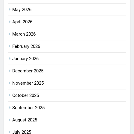
May 2026
April 2026
March 2026
February 2026
January 2026
December 2025
November 2025
October 2025
September 2025
August 2025
July 2025