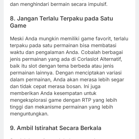
dan menghindari bermain secara impulsif.
8.
Jangan Terlalu Terpaku pada Satu
Game
Meski Anda mungkin memiliki game favorit, terlalu
terpaku pada satu permainan bisa membatasi
waktu dan pengalaman Anda. Cobalah berbagai
jenis permainan yang ada di Corlaslot Alternatif,
baik itu slot dengan tema berbeda atau jenis
permainan lainnya. Dengan menciptakan variasi
dalam permainan, Anda akan merasa lebih segar
dan tidak cepat merasa bosan. Ini juga
memberikan Anda kesempatan untuk
mengeksplorasi game dengan RTP yang lebih
tinggi dan mekanisme permainan yang lebih
menguntungkan.
9.
Ambil Istirahat Secara Berkala