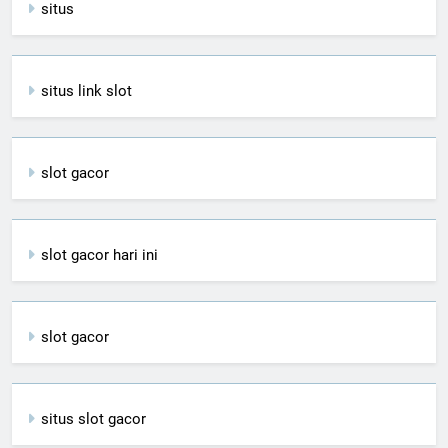
situs
situs link slot
slot gacor
slot gacor hari ini
slot gacor
situs slot gacor