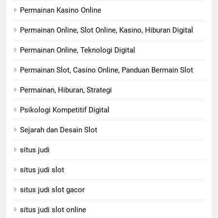
Permainan Kasino Online
Permainan Online, Slot Online, Kasino, Hiburan Digital
Permainan Online, Teknologi Digital
Permainan Slot, Casino Online, Panduan Bermain Slot
Permainan, Hiburan, Strategi
Psikologi Kompetitif Digital
Sejarah dan Desain Slot
situs judi
situs judi slot
situs judi slot gacor
situs judi slot online