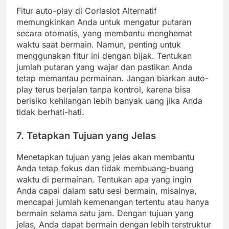
Fitur auto-play di Corlaslot Alternatif
memungkinkan Anda untuk mengatur putaran
secara otomatis, yang membantu menghemat
waktu saat bermain. Namun, penting untuk
menggunakan fitur ini dengan bijak. Tentukan
jumlah putaran yang wajar dan pastikan Anda
tetap memantau permainan. Jangan biarkan auto-
play terus berjalan tanpa kontrol, karena bisa
berisiko kehilangan lebih banyak uang jika Anda
tidak berhati-hati.
7.
Tetapkan Tujuan yang Jelas
Menetapkan tujuan yang jelas akan membantu
Anda tetap fokus dan tidak membuang-buang
waktu di permainan. Tentukan apa yang ingin
Anda capai dalam satu sesi bermain, misalnya,
mencapai jumlah kemenangan tertentu atau hanya
bermain selama satu jam. Dengan tujuan yang
jelas, Anda dapat bermain dengan lebih terstruktur