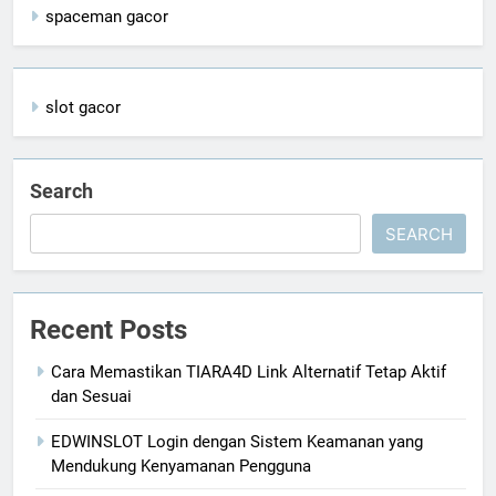
spaceman gacor
slot gacor
Search
SEARCH
Recent Posts
Cara Memastikan TIARA4D Link Alternatif Tetap Aktif
dan Sesuai
EDWINSLOT Login dengan Sistem Keamanan yang
Mendukung Kenyamanan Pengguna