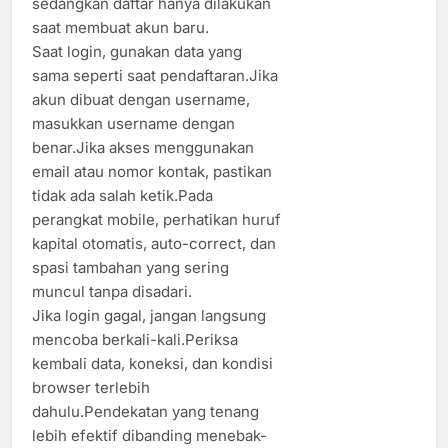
sedangkan daftar hanya dilakukan
saat membuat akun baru.
Saat login, gunakan data yang
sama seperti saat pendaftaran.Jika
akun dibuat dengan username,
masukkan username dengan
benar.Jika akses menggunakan
email atau nomor kontak, pastikan
tidak ada salah ketik.Pada
perangkat mobile, perhatikan huruf
kapital otomatis, auto-correct, dan
spasi tambahan yang sering
muncul tanpa disadari.
Jika login gagal, jangan langsung
mencoba berkali-kali.Periksa
kembali data, koneksi, dan kondisi
browser terlebih
dahulu.Pendekatan yang tenang
lebih efektif dibanding menebak-