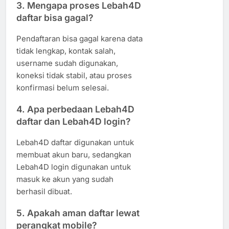
3. Mengapa proses Lebah4D
daftar bisa gagal?
Pendaftaran bisa gagal karena data
tidak lengkap, kontak salah,
username sudah digunakan,
koneksi tidak stabil, atau proses
konfirmasi belum selesai.
4. Apa perbedaan Lebah4D
daftar dan Lebah4D login?
Lebah4D daftar digunakan untuk
membuat akun baru, sedangkan
Lebah4D login digunakan untuk
masuk ke akun yang sudah
berhasil dibuat.
5. Apakah aman daftar lewat
perangkat mobile?