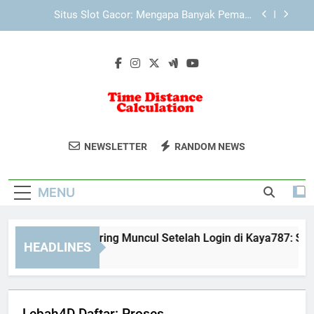
Skip
Kota Palu Tingkatkan Kesiapsiagaan Hadapi
to
Musim Hujan
content
Pemanfaatan Breadcrumb dalam Navigasi
Kaya787: Meningkatkan Struktur, Aksesibilitas,
dan Pengalaman Pengguna
Kaya787 Login: Tata Kelola Identitas Digital
Situs Slot Gacor: Mengapa Banyak Pemain
Percaya
Time Distance
Alat Perhitungan Jarak Dan Waktu
Kota Palu Tingkatkan Kesiapsiagaan Hadapi
NEWSLETTER
RANDOM NEWS
Musim Hujan
Calculation
Perjalanan Yang Praktis Di Time
Pemanfaatan Breadcrumb dalam Navigasi
Distance Calculation.
Kaya787: Meningkatkan Struktur, Aksesibilitas,
MENU
dan Pengalaman Pengguna
a Spin yang Sering Muncul Setelah Login di Kaya787: Strategi
HEADLINES
ear Ago
Lebah4D Daftar: Proses