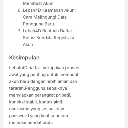
Membuat Akun
Lebah4D Keamanan Akun:
Cara Melindungi Data
Pengguna Baru
Lebah4D Bantuan Daftar:
Solusi Kendala Registrasi
Akun
Kesimpulan
Lebah4D daftar merupakan proses
awal yang penting untuk membuat
akun baru dengan lebih aman dan
terarah.Pengguna sebaiknya
menyiapkan perangkat pribadi,
koneksi stabil, kontak aktif,
username yang sesuai, dan
password yang kuat sebelum
memulai pendaftaran.