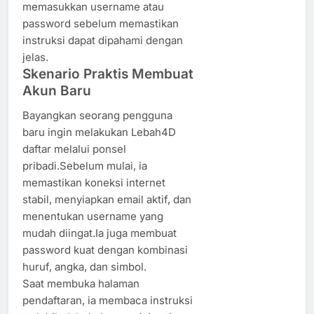
memasukkan username atau
password sebelum memastikan
instruksi dapat dipahami dengan
jelas.
Skenario Praktis Membuat
Akun Baru
Bayangkan seorang pengguna
baru ingin melakukan Lebah4D
daftar melalui ponsel
pribadi.Sebelum mulai, ia
memastikan koneksi internet
stabil, menyiapkan email aktif, dan
menentukan username yang
mudah diingat.Ia juga membuat
password kuat dengan kombinasi
huruf, angka, dan simbol.
Saat membuka halaman
pendaftaran, ia membaca instruksi