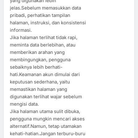
yang digunakan lebih
jelas.Sebelum memasukkan data
pribadi, perhatikan tampilan
halaman, instruksi, dan konsistensi
informasi.
Jika halaman terlihat tidak rapi,
meminta data berlebihan, atau
memberikan arahan yang
membingungkan, pengguna
sebaiknya lebih berhati-
hati.Keamanan akun dimulai dari
keputusan sederhana, yaitu
memastikan halaman yang
digunakan terlihat wajar sebelum
mengisi data.
Jika halaman utama sulit dibuka,
pengguna mungkin mencari akses
alternatif.Namun, tetap utamakan
kehati-hatian.Jangan terburu-buru