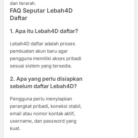
dan terarah.
FAQ Seputar Lebah4D
Daftar
1. Apa itu Lebah4D daftar?
Lebah4D daftar adalah proses
pembuatan akun baru agar
pengguna memiliki akses pribadi
sesuai sistem yang tersedia.
2. Apa yang perlu disiapkan
sebelum daftar Lebah4D?
Pengguna perlu menyiapkan
perangkat pribadi, koneksi stabil,
email atau nomor kontak aktif,
username, dan password yang
kuat.