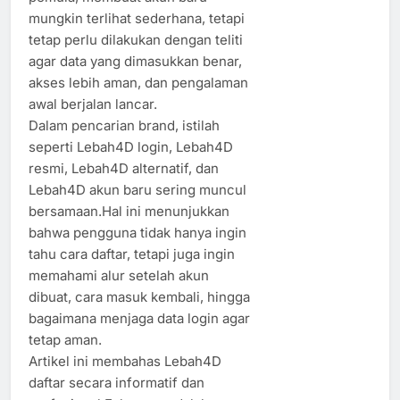
mungkin terlihat sederhana, tetapi
tetap perlu dilakukan dengan teliti
agar data yang dimasukkan benar,
akses lebih aman, dan pengalaman
awal berjalan lancar.
Dalam pencarian brand, istilah
seperti Lebah4D login, Lebah4D
resmi, Lebah4D alternatif, dan
Lebah4D akun baru sering muncul
bersamaan.Hal ini menunjukkan
bahwa pengguna tidak hanya ingin
tahu cara daftar, tetapi juga ingin
memahami alur setelah akun
dibuat, cara masuk kembali, hingga
bagaimana menjaga data login agar
tetap aman.
Artikel ini membahas Lebah4D
daftar secara informatif dan