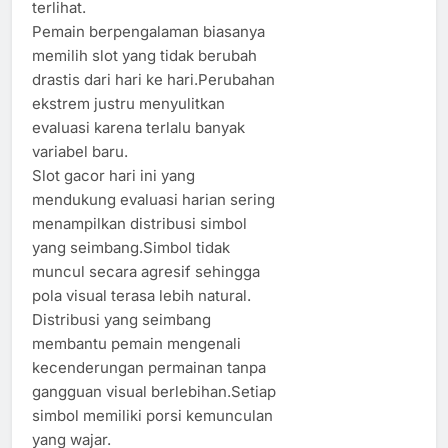
terlihat.
Pemain berpengalaman biasanya
memilih slot yang tidak berubah
drastis dari hari ke hari.Perubahan
ekstrem justru menyulitkan
evaluasi karena terlalu banyak
variabel baru.
Slot gacor hari ini yang
mendukung evaluasi harian sering
menampilkan distribusi simbol
yang seimbang.Simbol tidak
muncul secara agresif sehingga
pola visual terasa lebih natural.
Distribusi yang seimbang
membantu pemain mengenali
kecenderungan permainan tanpa
gangguan visual berlebihan.Setiap
simbol memiliki porsi kemunculan
yang wajar.