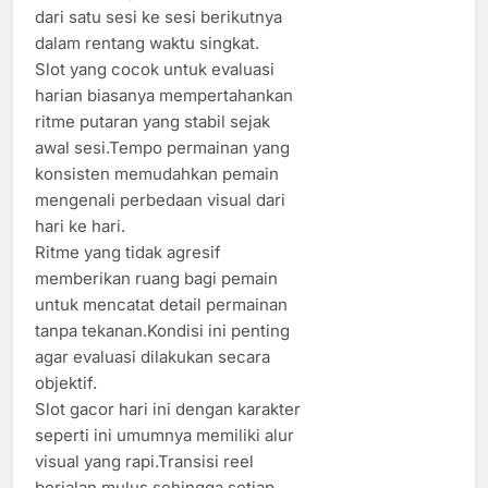
dari satu sesi ke sesi berikutnya
dalam rentang waktu singkat.
Slot yang cocok untuk evaluasi
harian biasanya mempertahankan
ritme putaran yang stabil sejak
awal sesi.Tempo permainan yang
konsisten memudahkan pemain
mengenali perbedaan visual dari
hari ke hari.
Ritme yang tidak agresif
memberikan ruang bagi pemain
untuk mencatat detail permainan
tanpa tekanan.Kondisi ini penting
agar evaluasi dilakukan secara
objektif.
Slot gacor hari ini dengan karakter
seperti ini umumnya memiliki alur
visual yang rapi.Transisi reel
berjalan mulus sehingga setiap