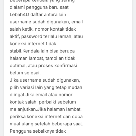
dialami pengguna baru saat
Lebah4D daftar antara lain
username sudah digunakan, email
salah ketik, nomor kontak tidak
aktif, password terlalu lemah, atau
koneksi internet tidak
stabil.Kendala lain bisa berupa
halaman lambat, tampilan tidak
optimal, atau proses konfirmasi
belum selesai.
Jika username sudah digunakan,
pilih variasi lain yang tetap mudah
diingat.Jika email atau nomor
kontak salah, perbaiki sebelum
melanjutkan.Jika halaman lambat,
periksa koneksi internet dan coba
muat ulang setelah beberapa saat.
Pengguna sebaiknya tidak