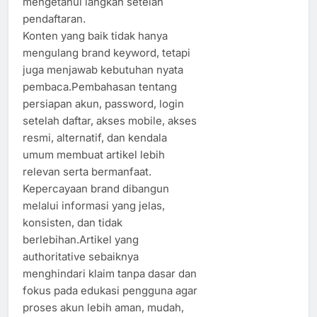
mengetahui langkah setelah
pendaftaran.
Konten yang baik tidak hanya
mengulang brand keyword, tetapi
juga menjawab kebutuhan nyata
pembaca.Pembahasan tentang
persiapan akun, password, login
setelah daftar, akses mobile, akses
resmi, alternatif, dan kendala
umum membuat artikel lebih
relevan serta bermanfaat.
Kepercayaan brand dibangun
melalui informasi yang jelas,
konsisten, dan tidak
berlebihan.Artikel yang
authoritative sebaiknya
menghindari klaim tanpa dasar dan
fokus pada edukasi pengguna agar
proses akun lebih aman, mudah,