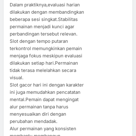
Dalam praktiknya,evaluasi harian
dilakukan dengan membandingkan
beberapa sesi singkat.Stabilitas
permainan menjadi kunci agar
perbandingan tersebut relevan.
Slot dengan tempo putaran
terkontrol memungkinkan pemain
menjaga fokus meskipun evaluasi
dilakukan setiap hari.Permainan
tidak terasa melelahkan secara
visual.
Slot gacor hari ini dengan karakter
ini juga memudahkan pencatatan
mental.Pemain dapat mengingat
alur permainan tanpa harus
menyesuaikan diri dengan
perubahan mendadak.
Alur permainan yang konsisten
membantu membangun