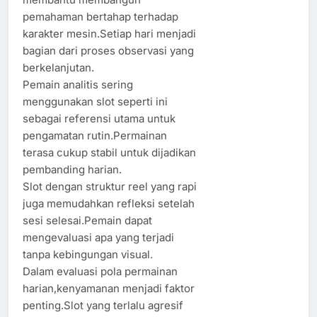
pemahaman bertahap terhadap
karakter mesin.Setiap hari menjadi
bagian dari proses observasi yang
berkelanjutan.
Pemain analitis sering
menggunakan slot seperti ini
sebagai referensi utama untuk
pengamatan rutin.Permainan
terasa cukup stabil untuk dijadikan
pembanding harian.
Slot dengan struktur reel yang rapi
juga memudahkan refleksi setelah
sesi selesai.Pemain dapat
mengevaluasi apa yang terjadi
tanpa kebingungan visual.
Dalam evaluasi pola permainan
harian,kenyamanan menjadi faktor
penting.Slot yang terlalu agresif