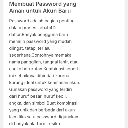
Membuat Password yang
Aman untuk Akun Baru
Password adalah bagian penting
dalam proses Lebah4D
daftar.Banyak pengguna baru
memilih password yang mudah
diingat, tetapi terlalu
sederhana.Contohnya memakai
nama panggilan, tanggal lahir, atau
angka berurutan.Kombinasi seperti
ini sebaiknya dihindari karena
kurang ideal untuk keamanan akun.
Gunakan password yang terdiri
dari huruf besar, huruf kecil,
angka, dan simbol.Buat kombinasi
yang unik dan berbeda dari akun
lain.Jika satu password digunakan
di banyak platform, risiko