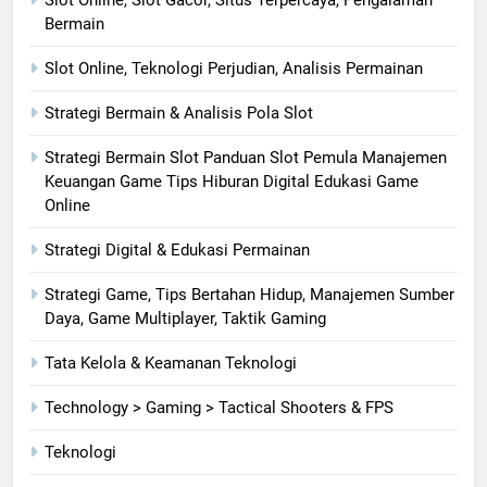
Bermain
Slot Online, Teknologi Perjudian, Analisis Permainan
Strategi Bermain & Analisis Pola Slot
Strategi Bermain Slot Panduan Slot Pemula Manajemen
Keuangan Game Tips Hiburan Digital Edukasi Game
Online
Strategi Digital & Edukasi Permainan
Strategi Game, Tips Bertahan Hidup, Manajemen Sumber
Daya, Game Multiplayer, Taktik Gaming
Tata Kelola & Keamanan Teknologi
Technology > Gaming > Tactical Shooters & FPS
Teknologi