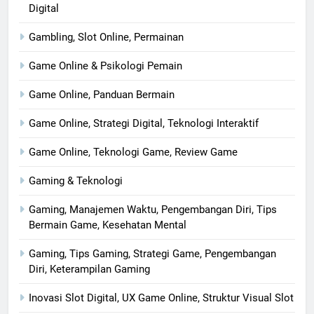
Digital
Gambling, Slot Online, Permainan
Game Online & Psikologi Pemain
Game Online, Panduan Bermain
Game Online, Strategi Digital, Teknologi Interaktif
Game Online, Teknologi Game, Review Game
Gaming & Teknologi
Gaming, Manajemen Waktu, Pengembangan Diri, Tips
Bermain Game, Kesehatan Mental
Gaming, Tips Gaming, Strategi Game, Pengembangan
Diri, Keterampilan Gaming
Inovasi Slot Digital, UX Game Online, Struktur Visual Slot