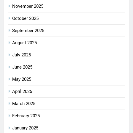
November 2025
October 2025
September 2025
August 2025
July 2025
June 2025
May 2025
April 2025
March 2025
February 2025
January 2025