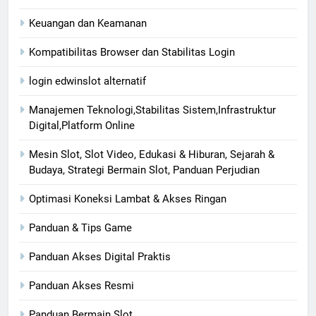
Keuangan dan Keamanan
Kompatibilitas Browser dan Stabilitas Login
login edwinslot alternatif
Manajemen Teknologi,Stabilitas Sistem,Infrastruktur
Digital,Platform Online
Mesin Slot, Slot Video, Edukasi & Hiburan, Sejarah &
Budaya, Strategi Bermain Slot, Panduan Perjudian
Optimasi Koneksi Lambat & Akses Ringan
Panduan & Tips Game
Panduan Akses Digital Praktis
Panduan Akses Resmi
Panduan Bermain Slot