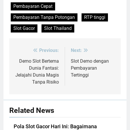
Pembayaran Cepat
Pembayaran Tanpa Potongan
RTP tinggi
Slot Gacor
Slot Thailand
Previous:
Next:
Post
navigation
Demo Slot Bertema
Slot Demo dengan
Dunia Fantasi:
Pembayaran
Jelajahi Dunia Magis
Tertinggi
Tanpa Risiko
Related News
Pola Slot Gacor Hari Ini: Bagaimana