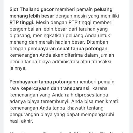
Slot Thailand gacor
memberi pemain
peluang
menang lebih besar
dengan mesin yang memiliki
RTP tinggi
. Mesin dengan RTP tinggi memberi
pengembalian lebih besar dari taruhan yang
dipasang, meningkatkan peluang Anda untuk
menang dan meraih hadiah besar. Ditambah
dengan
pembayaran cepat tanpa potongan
,
kemenangan Anda akan diterima dalam jumlah
penuh tanpa biaya administrasi atau transaksi
lainnya.
Pembayaran tanpa potongan
memberi pemain
rasa
kepercayaan dan transparansi
, karena
kemenangan yang Anda raih diproses tanpa
adanya biaya tersembunyi. Anda bisa menikmati
kemenangan Anda tanpa khawatir tentang
pengurangan biaya yang dapat mempengaruhi
hasil akhir.