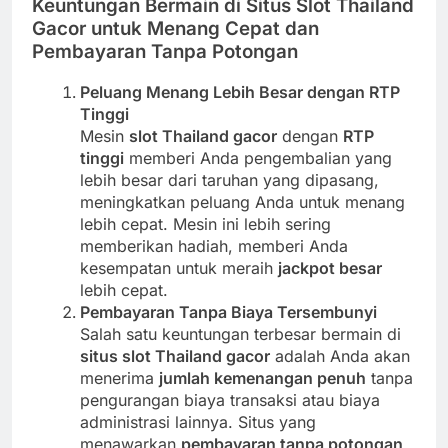
Keuntungan Bermain di Situs Slot Thailand
Gacor untuk Menang Cepat dan
Pembayaran Tanpa Potongan
Peluang Menang Lebih Besar dengan RTP
Tinggi
Mesin
slot Thailand gacor
dengan
RTP
tinggi
memberi Anda pengembalian yang
lebih besar dari taruhan yang dipasang,
meningkatkan peluang Anda untuk menang
lebih cepat. Mesin ini lebih sering
memberikan hadiah, memberi Anda
kesempatan untuk meraih
jackpot besar
lebih cepat.
Pembayaran Tanpa Biaya Tersembunyi
Salah satu keuntungan terbesar bermain di
situs slot Thailand gacor
adalah Anda akan
menerima
jumlah kemenangan penuh
tanpa
pengurangan biaya transaksi atau biaya
administrasi lainnya. Situs yang
menawarkan
pembayaran tanpa potongan