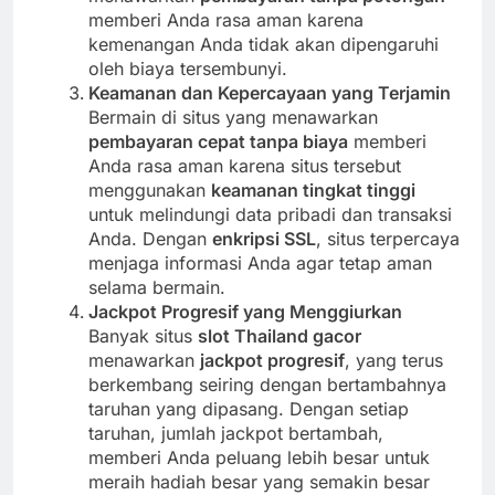
memberi Anda rasa aman karena
kemenangan Anda tidak akan dipengaruhi
oleh biaya tersembunyi.
Keamanan dan Kepercayaan yang Terjamin
Bermain di situs yang menawarkan
pembayaran cepat tanpa biaya
memberi
Anda rasa aman karena situs tersebut
menggunakan
keamanan tingkat tinggi
untuk melindungi data pribadi dan transaksi
Anda. Dengan
enkripsi SSL
, situs terpercaya
menjaga informasi Anda agar tetap aman
selama bermain.
Jackpot Progresif yang Menggiurkan
Banyak situs
slot Thailand gacor
menawarkan
jackpot progresif
, yang terus
berkembang seiring dengan bertambahnya
taruhan yang dipasang. Dengan setiap
taruhan, jumlah jackpot bertambah,
memberi Anda peluang lebih besar untuk
meraih hadiah besar yang semakin besar