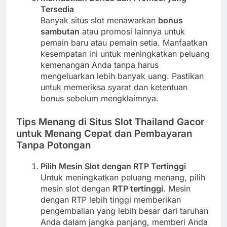
Tersedia
Banyak situs slot menawarkan
bonus
sambutan
atau promosi lainnya untuk
pemain baru atau pemain setia. Manfaatkan
kesempatan ini untuk meningkatkan peluang
kemenangan Anda tanpa harus
mengeluarkan lebih banyak uang. Pastikan
untuk memeriksa syarat dan ketentuan
bonus sebelum mengklaimnya.
Tips Menang di Situs Slot Thailand Gacor
untuk Menang Cepat dan Pembayaran
Tanpa Potongan
Pilih Mesin Slot dengan RTP Tertinggi
Untuk meningkatkan peluang menang, pilih
mesin slot dengan
RTP tertinggi
. Mesin
dengan RTP lebih tinggi memberikan
pengembalian yang lebih besar dari taruhan
Anda dalam jangka panjang, memberi Anda