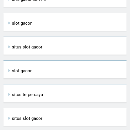
slot gacor
situs slot gacor
slot gacor
situs terpercaya
situs slot gacor