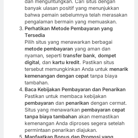
dan menguntungkan. Cari situs dengan
banyak ulasan positif yang menunjukkan
bahwa pemain sebelumnya telah merasakan
pengalaman bermain yang memuaskan.
Perhatikan Metode Pembayaran yang
Tersedia
Pilih situs yang menawarkan berbagai
metode pembayaran
yang aman dan
nyaman, seperti
transfer bank
,
dompet
digital
, dan
kartu kredit
. Pastikan situs
tersebut memungkinkan Anda untuk
menarik
kemenangan dengan cepat
tanpa biaya
tambahan.
Baca Kebijakan Pembayaran dan Penarikan
Pastikan untuk membaca kebijakan
pembayaran
dan
penarikan
dengan cermat.
Situs yang menawarkan
pembayaran cepat
tanpa biaya tambahan
akan memastikan
kemenangan Anda diproses segera setelah
permintaan penarikan diajukan.
Manfaatkan Bonus dan Promosi yang