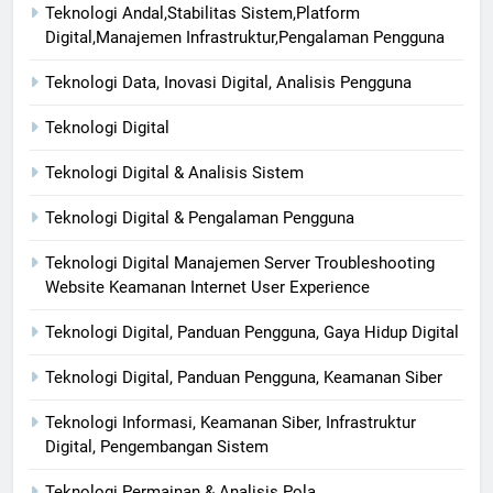
Teknologi Andal,Stabilitas Sistem,Platform
Digital,Manajemen Infrastruktur,Pengalaman Pengguna
Teknologi Data, Inovasi Digital, Analisis Pengguna
Teknologi Digital
Teknologi Digital & Analisis Sistem
Teknologi Digital & Pengalaman Pengguna
Teknologi Digital Manajemen Server Troubleshooting
Website Keamanan Internet User Experience
Teknologi Digital, Panduan Pengguna, Gaya Hidup Digital
Teknologi Digital, Panduan Pengguna, Keamanan Siber
Teknologi Informasi, Keamanan Siber, Infrastruktur
Digital, Pengembangan Sistem
Teknologi Permainan & Analisis Pola