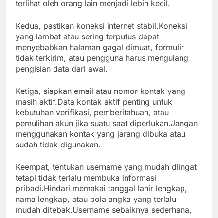
terlihat oleh orang lain menjadi lebih kecil.
Kedua, pastikan koneksi internet stabil.Koneksi
yang lambat atau sering terputus dapat
menyebabkan halaman gagal dimuat, formulir
tidak terkirim, atau pengguna harus mengulang
pengisian data dari awal.
Ketiga, siapkan email atau nomor kontak yang
masih aktif.Data kontak aktif penting untuk
kebutuhan verifikasi, pemberitahuan, atau
pemulihan akun jika suatu saat diperlukan.Jangan
menggunakan kontak yang jarang dibuka atau
sudah tidak digunakan.
Keempat, tentukan username yang mudah diingat
tetapi tidak terlalu membuka informasi
pribadi.Hindari memakai tanggal lahir lengkap,
nama lengkap, atau pola angka yang terlalu
mudah ditebak.Username sebaiknya sederhana,