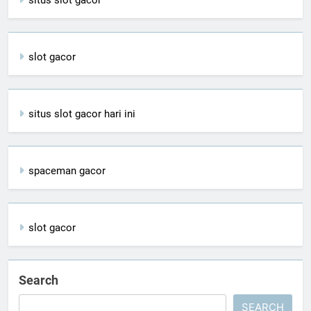
slot gacor
situs slot gacor hari ini
spaceman gacor
slot gacor
Search
SEARCH