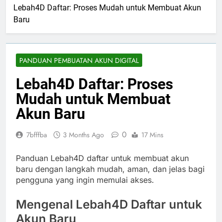
Lebah4D Daftar: Proses Mudah untuk Membuat Akun
Baru
PANDUAN PEMBUATAN AKUN DIGITAL
Lebah4D Daftar: Proses
Mudah untuk Membuat
Akun Baru
0
7bfffba
3 Months Ago
17 Mins
Panduan Lebah4D daftar untuk membuat akun
baru dengan langkah mudah, aman, dan jelas bagi
pengguna yang ingin memulai akses.
Mengenal Lebah4D Daftar untuk
Akun Baru