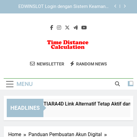
Skip
Solusi Login Edwinslot Saat Lupa Informasi Akun
to
dengan Langkah Aman dan Praktis
content
Kesalahan Umum Saat Lebah4D Login dan Cara
Menghindarinya
Cara Memastikan TIARA4D Link Alternatif Tetap
Aktif dan Sesuai
EDWINSLOT Login dengan Sistem Keamanan
yang Mendukung Kenyamanan Pengguna
Time Distance
Alat Perhitungan Jarak Dan Waktu
Solusi Login Edwinslot Saat Lupa Informasi Akun
NEWSLETTER
RANDOM NEWS
dengan Langkah Aman dan Praktis
Calculation
Perjalanan Yang Praktis Di Time
Kesalahan Umum Saat Lebah4D Login dan Cara
Distance Calculation.
Menghindarinya
MENU
ra Memastikan TIARA4D Link Alternatif Tetap Aktif dan Sesua
HEADLINES
onth Ago
Home
Panduan Pembuatan Akun Digital