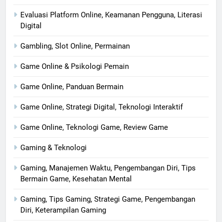
Evaluasi Platform Online, Keamanan Pengguna, Literasi
Digital
Gambling, Slot Online, Permainan
Game Online & Psikologi Pemain
Game Online, Panduan Bermain
Game Online, Strategi Digital, Teknologi Interaktif
Game Online, Teknologi Game, Review Game
Gaming & Teknologi
Gaming, Manajemen Waktu, Pengembangan Diri, Tips
Bermain Game, Kesehatan Mental
Gaming, Tips Gaming, Strategi Game, Pengembangan
Diri, Keterampilan Gaming