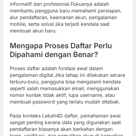
informatif dan profesional.Fokusnya adalah
membantu pengguna baru memahami persiapan,
alur pendaftaran, keamanan akun, pengalaman
mobile, serta solusi jika terjadi kendala saat
membuat akun baru.
Mengapa Proses Daftar Perlu
Dipahami dengan Benar?
Proses daftar adalah fondasi awal dalam
pengalaman digital.Jika tahap ini dilakukan secara
terburu-buru, pengguna bisa mengalami kendala
seperti salah memasukkan email, menggunakan
nomor kontak tidak aktif, lupa username, atau
membuat password yang terlalu mudah ditebak.
Pada konteks Lebah4D daftar, pemahaman awal
sangat penting karena data yang digunakan saat
pendaftaran biasanya akan berkaitan dengan
login, verifikasi, dan pemulihan akun di kemudian