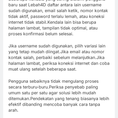
baru saat Lebah4D daftar antara lain username
sudah digunakan, email salah ketik, nomor kontak
tidak aktif, password terlalu lemah, atau koneksi
internet tidak stabil.Kendala lain bisa berupa
halaman lambat, tampilan tidak optimal, atau
proses konfirmasi belum selesai.
Jika username sudah digunakan, pilih variasi lain
yang tetap mudah diingat.Jika email atau nomor
kontak salah, perbaiki sebelum melanjutkan.Jika
halaman lambat, periksa koneksi internet dan coba
muat ulang setelah beberapa saat.
Pengguna sebaiknya tidak mengulang proses
secara terburu-buru.Periksa penyebab paling
umum satu per satu agar solusi lebih mudah
ditemukan.Pendekatan yang tenang biasanya lebih
efektif dibanding mencoba banyak cara tanpa
arah.