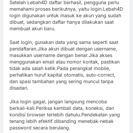
Setelah Lebah4D daftar berhasil, pengguna perlu
memahami proses berikutnya, yaitu login.Lebah4D
login digunakan untuk masuk ke akun yang sudah
dibuat, sedangkan daftar hanya dilakukan saat
membuat akun baru.
Saat login, gunakan data yang sama seperti saat
pendaftaran.Jika akun dibuat dengan username,
masukkan username dengan benar.Jika akses
menggunakan email atau nomor kontak, pastikan
tidak ada salah ketik.Pada perangkat mobile,
perhatikan huruf kapital otomatis, auto-correct,
dan spasi tambahan yang sering muncul tanpa
disadari.
Jika login gagal, jangan langsung mencoba
berkali-kali.Periksa kembali data, koneksi, dan
kondisi browser terlebih dahulu.Pendekatan yang
tenang lebih efektif dibanding menebak-nebak
password secara berulang.