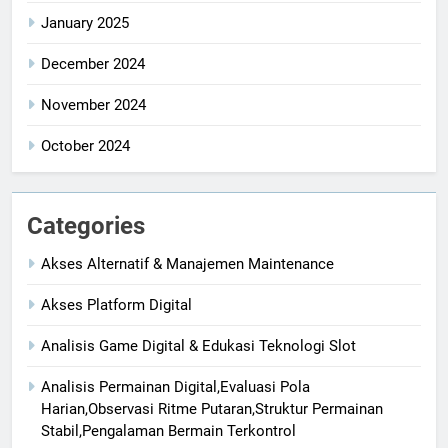
January 2025
December 2024
November 2024
October 2024
Categories
Akses Alternatif & Manajemen Maintenance
Akses Platform Digital
Analisis Game Digital & Edukasi Teknologi Slot
Analisis Permainan Digital,Evaluasi Pola
Harian,Observasi Ritme Putaran,Struktur Permainan
Stabil,Pengalaman Bermain Terkontrol