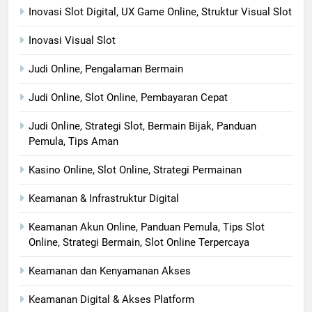
Inovasi Slot Digital, UX Game Online, Struktur Visual Slot
Inovasi Visual Slot
Judi Online, Pengalaman Bermain
Judi Online, Slot Online, Pembayaran Cepat
Judi Online, Strategi Slot, Bermain Bijak, Panduan
Pemula, Tips Aman
Kasino Online, Slot Online, Strategi Permainan
Keamanan & Infrastruktur Digital
Keamanan Akun Online, Panduan Pemula, Tips Slot
Online, Strategi Bermain, Slot Online Terpercaya
Keamanan dan Kenyamanan Akses
Keamanan Digital & Akses Platform