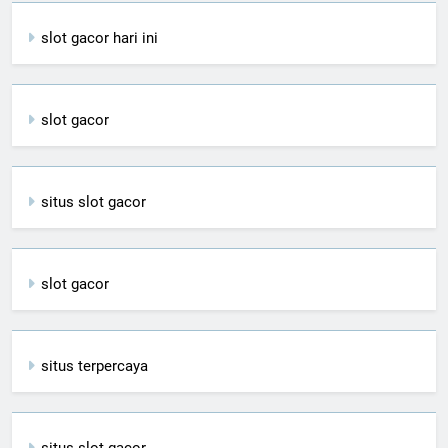
slot gacor hari ini
slot gacor
situs slot gacor
slot gacor
situs terpercaya
situs slot gacor