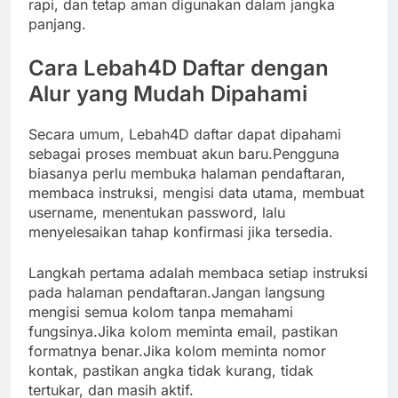
rapi, dan tetap aman digunakan dalam jangka
panjang.
Cara Lebah4D Daftar dengan
Alur yang Mudah Dipahami
Secara umum, Lebah4D daftar dapat dipahami
sebagai proses membuat akun baru.Pengguna
biasanya perlu membuka halaman pendaftaran,
membaca instruksi, mengisi data utama, membuat
username, menentukan password, lalu
menyelesaikan tahap konfirmasi jika tersedia.
Langkah pertama adalah membaca setiap instruksi
pada halaman pendaftaran.Jangan langsung
mengisi semua kolom tanpa memahami
fungsinya.Jika kolom meminta email, pastikan
formatnya benar.Jika kolom meminta nomor
kontak, pastikan angka tidak kurang, tidak
tertukar, dan masih aktif.