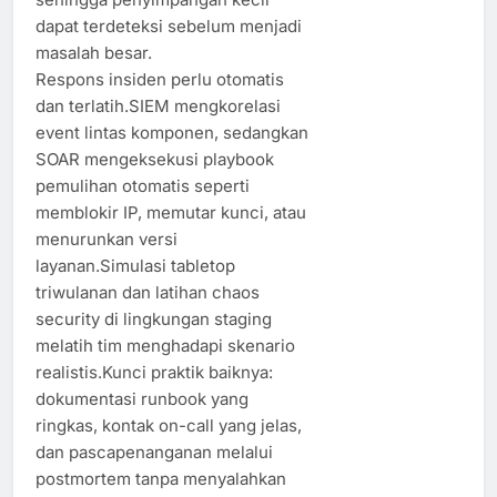
dapat terdeteksi sebelum menjadi
masalah besar.
Respons insiden perlu otomatis
dan terlatih.SIEM mengkorelasi
event lintas komponen, sedangkan
SOAR mengeksekusi playbook
pemulihan otomatis seperti
memblokir IP, memutar kunci, atau
menurunkan versi
layanan.Simulasi tabletop
triwulanan dan latihan chaos
security di lingkungan staging
melatih tim menghadapi skenario
realistis.Kunci praktik baiknya:
dokumentasi runbook yang
ringkas, kontak on-call yang jelas,
dan pascapenanganan melalui
postmortem tanpa menyalahkan