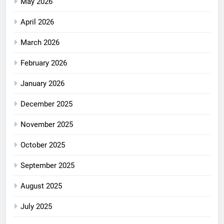
May 2026
April 2026
March 2026
February 2026
January 2026
December 2025
November 2025
October 2025
September 2025
August 2025
July 2025