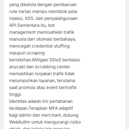
yang dikelola dengan pembaruan
rule harian mampu memblok pola
injeksi, XSS, dan penyalahgunaan
API.Sementara itu, bot
management memisahkan trafik
manusia dari otomasi berbahaya,
mencegah credential stuffing
maupun scraping
berlebihan.Mitigasi DDoS berbasis
anycast dan scrubbing center
memastikan lonjakan trafik tidak
melumpuhkan layanan, terutama
saat promosi atau event bertrafik
tinggi.
Identitas adalah lini pertahanan
terdepan.Terapkan MFA adaptif
bagi admin dan merchant, dukung
WebAuthn untuk mengurangi risiko
phish, dan kelola izin granular