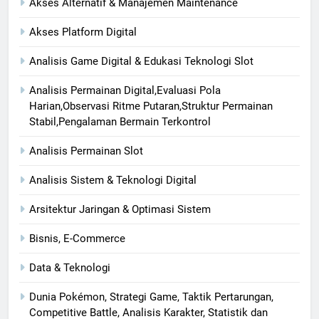
Akses Alternatif & Manajemen Maintenance
Akses Platform Digital
Analisis Game Digital & Edukasi Teknologi Slot
Analisis Permainan Digital,Evaluasi Pola
Harian,Observasi Ritme Putaran,Struktur Permainan
Stabil,Pengalaman Bermain Terkontrol
Analisis Permainan Slot
Analisis Sistem & Teknologi Digital
Arsitektur Jaringan & Optimasi Sistem
Bisnis, E-Commerce
Data & Teknologi
Dunia Pokémon, Strategi Game, Taktik Pertarungan,
Competitive Battle, Analisis Karakter, Statistik dan