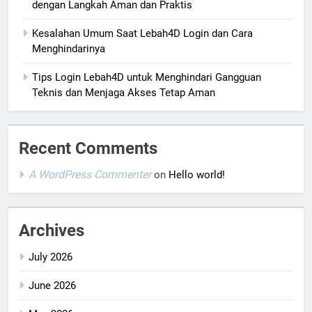
dengan Langkah Aman dan Praktis
Kesalahan Umum Saat Lebah4D Login dan Cara
Menghindarinya
Tips Login Lebah4D untuk Menghindari Gangguan
Teknis dan Menjaga Akses Tetap Aman
Recent Comments
A WordPress Commenter
on
Hello world!
Archives
July 2026
June 2026