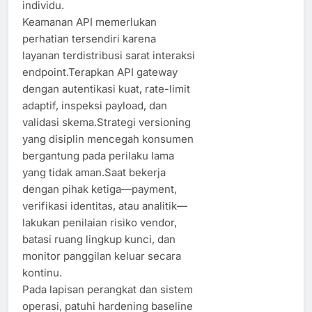
individu.
Keamanan API memerlukan
perhatian tersendiri karena
layanan terdistribusi sarat interaksi
endpoint.Terapkan API gateway
dengan autentikasi kuat, rate-limit
adaptif, inspeksi payload, dan
validasi skema.Strategi versioning
yang disiplin mencegah konsumen
bergantung pada perilaku lama
yang tidak aman.Saat bekerja
dengan pihak ketiga—payment,
verifikasi identitas, atau analitik—
lakukan penilaian risiko vendor,
batasi ruang lingkup kunci, dan
monitor panggilan keluar secara
kontinu.
Pada lapisan perangkat dan sistem
operasi, patuhi hardening baseline