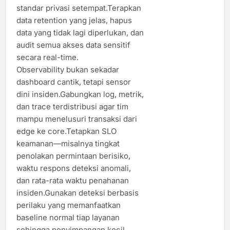
standar privasi setempat.Terapkan
data retention yang jelas, hapus
data yang tidak lagi diperlukan, dan
audit semua akses data sensitif
secara real-time.
Observability bukan sekadar
dashboard cantik, tetapi sensor
dini insiden.Gabungkan log, metrik,
dan trace terdistribusi agar tim
mampu menelusuri transaksi dari
edge ke core.Tetapkan SLO
keamanan—misalnya tingkat
penolakan permintaan berisiko,
waktu respons deteksi anomali,
dan rata-rata waktu penahanan
insiden.Gunakan deteksi berbasis
perilaku yang memanfaatkan
baseline normal tiap layanan
sehingga penyimpangan kecil