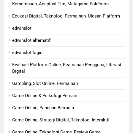
Kemampuan, Adaptasi Tim, Metagame Pokémon
Edukasi Digital, Teknologi Permainan, Ulasan Platform
edwinslot
edwinslot alternatif
edwinslot login
Evaluasi Platform Online, Keamanan Pengguna, Literasi
Digital
Gambling, Slot Online, Permainan
Game Online & Psikologi Pemain
Game Online, Panduan Bermain
Game Online, Strategi Digital, Teknologi Interaktif
Game Online, Teknologi Game, Review Game