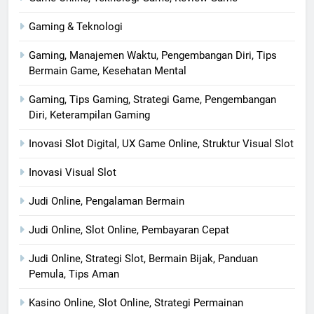
Gaming & Teknologi
Gaming, Manajemen Waktu, Pengembangan Diri, Tips
Bermain Game, Kesehatan Mental
Gaming, Tips Gaming, Strategi Game, Pengembangan
Diri, Keterampilan Gaming
Inovasi Slot Digital, UX Game Online, Struktur Visual Slot
Inovasi Visual Slot
Judi Online, Pengalaman Bermain
Judi Online, Slot Online, Pembayaran Cepat
Judi Online, Strategi Slot, Bermain Bijak, Panduan
Pemula, Tips Aman
Kasino Online, Slot Online, Strategi Permainan