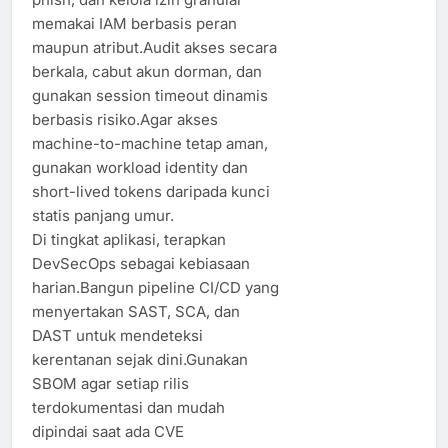
memakai IAM berbasis peran
maupun atribut.Audit akses secara
berkala, cabut akun dorman, dan
gunakan session timeout dinamis
berbasis risiko.Agar akses
machine-to-machine tetap aman,
gunakan workload identity dan
short-lived tokens daripada kunci
statis panjang umur.
Di tingkat aplikasi, terapkan
DevSecOps sebagai kebiasaan
harian.Bangun pipeline CI/CD yang
menyertakan SAST, SCA, dan
DAST untuk mendeteksi
kerentanan sejak dini.Gunakan
SBOM agar setiap rilis
terdokumentasi dan mudah
dipindai saat ada CVE