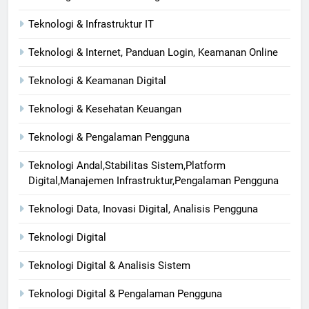
Teknologi & Infrastruktur IT
Teknologi & Internet, Panduan Login, Keamanan Online
Teknologi & Keamanan Digital
Teknologi & Kesehatan Keuangan
Teknologi & Pengalaman Pengguna
Teknologi Andal,Stabilitas Sistem,Platform
Digital,Manajemen Infrastruktur,Pengalaman Pengguna
Teknologi Data, Inovasi Digital, Analisis Pengguna
Teknologi Digital
Teknologi Digital & Analisis Sistem
Teknologi Digital & Pengalaman Pengguna