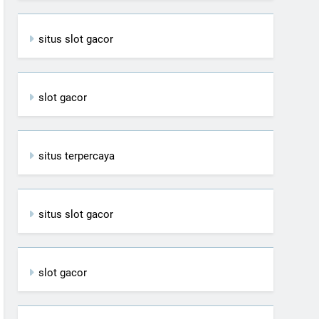
situs slot gacor
slot gacor
situs terpercaya
situs slot gacor
slot gacor