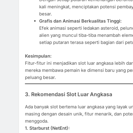
kali meningkat, menciptakan potensi pemba
besar.
Grafis dan Animasi Berkualitas Tinggi:
Efek animasi seperti ledakan asteroid, pelun
alien yang muncul tiba-tiba menambah elem
setiap putaran terasa seperti bagian dari pe
Kesimpulan:
Fitur-fitur ini menjadikan slot luar angkasa lebih d
mereka membawa pemain ke dimensi baru yang pe
peluang besar.
3. Rekomendasi Slot Luar Angkasa
Ada banyak slot bertema luar angkasa yang layak u
masing dengan desain unik, fitur menarik, dan po
menggoda.
1. Starburst (NetEnt):