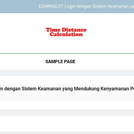
EDWINSLOT Login dengan Sistem Keamanan y
Solusi Login Edwinslot Saat Lupa Informasi 
Kesalahan Umum Saat Le
e Distance Calculatio
Cara Memastikan TIARA4D L
tungan Jarak Dan Waktu Perjalanan Yang Praktis Di Time Distan
EDWINSLOT Login dengan Sistem Keamanan y
SAMPLE PAGE
Solusi Login Edwinslot Saat Lupa Informasi 
Kesalahan Umum Saat Le
istem Keamanan yang Mendukung Kenyamanan Pengguna