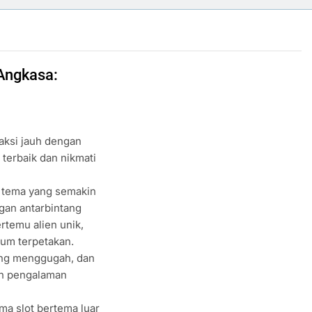
Angkasa:
aksi jauh dengan
terbaik dan nikmati
u tema yang semakin
ngan antarbintang
rtemu alien unik,
lum terpetakan.
yang menggugah, dan
kan pengalaman
ama slot bertema luar