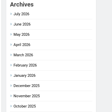
Archives
July 2026
June 2026
May 2026
April 2026
March 2026
February 2026
January 2026
December 2025
November 2025
October 2025