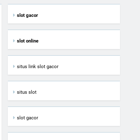
slot gacor
slot online
situs link slot gacor
situs slot
slot gacor