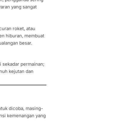
yaran yang sangat
curan roket, atau
en hiburan, membuat
tualangan besar.
ari sekadar permainan;
nuh kejutan dan
ntuk dicoba, masing-
tensi kemenangan yang