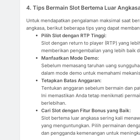
4. Tips Bermain Slot Bertema Luar Angkas
Untuk mendapatkan pengalaman maksimal saat be
angkasa, berikut beberapa tips yang dapat memban
Pilih Slot dengan RTP Tinggi:
Slot dengan return to player (RTP) yang leb
memberikan pengembalian yang lebih baik d
Manfaatkan Mode Demo:
Sebelum memasang taruhan uang sungguhan
dalam mode demo untuk memahami mekanisme
Tetapkan Batas Anggaran:
Tentukan anggaran sebelum bermain dan patu
Ini memastikan Anda tetap menikmati permai
berlebihan.
Cari Slot dengan Fitur Bonus yang Baik:
Slot bertema luar angkasa sering kali mena
yang menguntungkan. Pilih permainan dengan
dan pengganda kemenangan untuk meningka