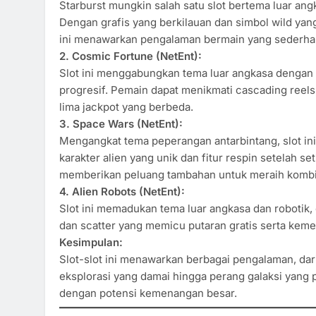
Starburst mungkin salah satu slot bertema luar ang
Dengan grafis yang berkilauan dan simbol wild ya
ini menawarkan pengalaman bermain yang sederh
2. Cosmic Fortune (NetEnt):
Slot ini menggabungkan tema luar angkasa dengan
progresif. Pemain dapat menikmati cascading reels
lima jackpot yang berbeda.
3. Space Wars (NetEnt):
Mengangkat tema peperangan antarbintang, slot in
karakter alien yang unik dan fitur respin setelah s
memberikan peluang tambahan untuk meraih kombin
4. Alien Robots (NetEnt):
Slot ini memadukan tema luar angkasa dan robotik,
dan scatter yang memicu putaran gratis serta kem
Kesimpulan:
Slot-slot ini menawarkan berbagai pengalaman, dar
eksplorasi yang damai hingga perang galaksi yang
dengan potensi kemenangan besar.