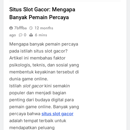
Situs Slot Gacor: Mengapa
Banyak Pemain Percaya
7bfffba
12 months
ago
0
6 mins
Mengapa banyak pemain percaya
pada istilah situs slot gacor?
Artikel ini membahas faktor
psikologis, teknis, dan sosial yang
membentuk keyakinan tersebut di
dunia game online.
Istilah
slot gacor
kini semakin
populer dan menjadi bagian
penting dari budaya digital para
pemain game online. Banyak yang
percaya bahwa
situs slot gacor
adalah tempat terbaik untuk
mendapatkan peluang