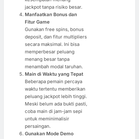
jackpot tanpa risiko besar.
Manfaatkan Bonus dan
Fitur Game
Gunakan free spins, bonus
deposit, dan fitur multipliers
secara maksimal. Ini bisa
memperbesar peluang
menang besar tanpa
menambah modal taruhan.
Main di Waktu yang Tepat
Beberapa pemain percaya
waktu tertentu memberikan
peluang jackpot lebih tinggi.
Meski belum ada bukti pasti,
coba main di jam-jam sepi
untuk meminimalisir
persaingan.
Gunakan Mode Demo