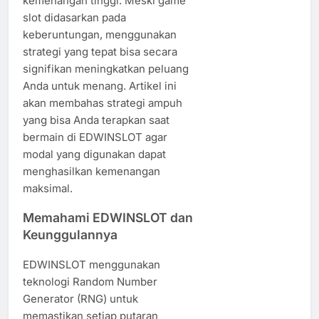
kemenangan tinggi. Meski game
slot didasarkan pada
keberuntungan, menggunakan
strategi yang tepat bisa secara
signifikan meningkatkan peluang
Anda untuk menang. Artikel ini
akan membahas strategi ampuh
yang bisa Anda terapkan saat
bermain di EDWINSLOT agar
modal yang digunakan dapat
menghasilkan kemenangan
maksimal.
Memahami EDWINSLOT dan
Keunggulannya
EDWINSLOT menggunakan
teknologi Random Number
Generator (RNG) untuk
memastikan setiap putaran