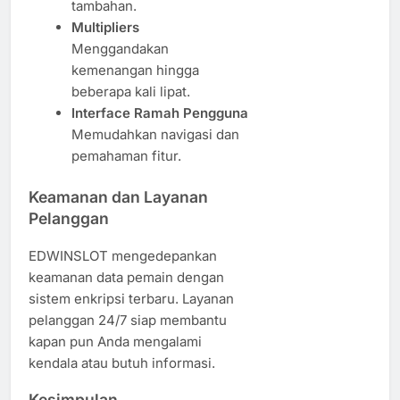
tambahan.
Multipliers
Menggandakan
kemenangan hingga
beberapa kali lipat.
Interface Ramah Pengguna
Memudahkan navigasi dan
pemahaman fitur.
Keamanan dan Layanan
Pelanggan
EDWINSLOT mengedepankan
keamanan data pemain dengan
sistem enkripsi terbaru. Layanan
pelanggan 24/7 siap membantu
kapan pun Anda mengalami
kendala atau butuh informasi.
Kesimpulan