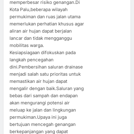
memperbesar risiko genangan.Di
Kota Palu,beberapa wilayah
permukiman dan ruas jalan utama
memerlukan perhatian khusus agar
aliran air hujan dapat berjalan
lancar dan tidak mengganggu
mobilitas warga.
Kesiapsiagaan difokuskan pada
langkah pencegahan
dini.Pembersihan saluran drainase
menjadi salah satu prioritas untuk
memastikan air hujan dapat
mengalir dengan baik.Saluran yang
bebas dari sampah dan endapan
akan mengurangi potensi air
meluap ke jalan dan lingkungan
permukiman.Upaya ini juga
bertujuan mencegah genangan
berkepanjangan yang dapat