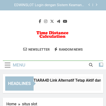
Skip
Solusi Login Edwinslot Saat Lupa Informasi Akun
to
dengan Langkah Aman dan Praktis
content
Kesalahan Umum Saat Lebah4D Login dan Cara
Menghindarinya
Cara Memastikan TIARA4D Link Alternatif Tetap
Aktif dan Sesuai
EDWINSLOT Login dengan Sistem Keamanan
yang Mendukung Kenyamanan Pengguna
Time Distance
Alat Perhitungan Jarak Dan Waktu
Solusi Login Edwinslot Saat Lupa Informasi Akun
NEWSLETTER
RANDOM NEWS
dengan Langkah Aman dan Praktis
Calculation
Perjalanan Yang Praktis Di Time
Kesalahan Umum Saat Lebah4D Login dan Cara
Distance Calculation.
Menghindarinya
MENU
ra Memastikan TIARA4D Link Alternatif Tetap Aktif dan Sesua
HEADLINES
eeks Ago
Home
situs slot