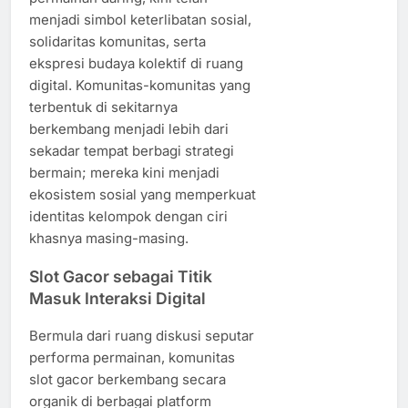
menjadi simbol keterlibatan sosial,
solidaritas komunitas, serta
ekspresi budaya kolektif di ruang
digital. Komunitas-komunitas yang
terbentuk di sekitarnya
berkembang menjadi lebih dari
sekadar tempat berbagi strategi
bermain; mereka kini menjadi
ekosistem sosial yang memperkuat
identitas kelompok dengan ciri
khasnya masing-masing.
Slot Gacor sebagai Titik
Masuk Interaksi Digital
Bermula dari ruang diskusi seputar
performa permainan, komunitas
slot gacor berkembang secara
organik di berbagai platform