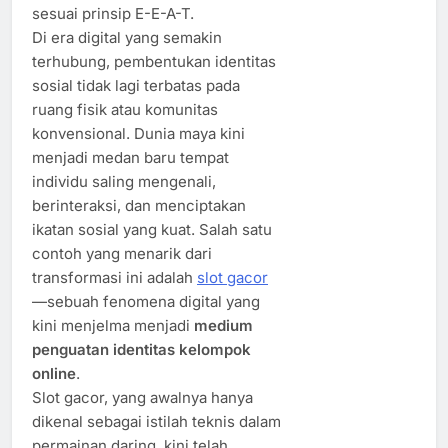
sesuai prinsip E-E-A-T.
Di era digital yang semakin
terhubung, pembentukan identitas
sosial tidak lagi terbatas pada
ruang fisik atau komunitas
konvensional. Dunia maya kini
menjadi medan baru tempat
individu saling mengenali,
berinteraksi, dan menciptakan
ikatan sosial yang kuat. Salah satu
contoh yang menarik dari
transformasi ini adalah
slot gacor
—sebuah fenomena digital yang
kini menjelma menjadi
medium
penguatan identitas kelompok
online
.
Slot gacor, yang awalnya hanya
dikenal sebagai istilah teknis dalam
permainan daring, kini telah