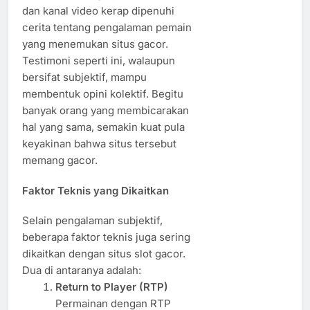
dan kanal video kerap dipenuhi
cerita tentang pengalaman pemain
yang menemukan situs gacor.
Testimoni seperti ini, walaupun
bersifat subjektif, mampu
membentuk opini kolektif. Begitu
banyak orang yang membicarakan
hal yang sama, semakin kuat pula
keyakinan bahwa situs tersebut
memang gacor.
Faktor Teknis yang Dikaitkan
Selain pengalaman subjektif,
beberapa faktor teknis juga sering
dikaitkan dengan situs slot gacor.
Dua di antaranya adalah:
Return to Player (RTP)
Permainan dengan RTP