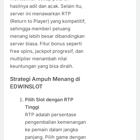
hasilnya adil dan acak. Selain itu,
server ini menawarkan RTP
(Return to Player) yang kompetitif,
sehingga memberi peluang
menang lebih besar dibandingkan
server biasa. Fitur bonus seperti
free spins, jackpot progresif, dan
multiplier menambah nilai
keuntungan yang bisa diraih.
Strategi Ampuh Menang di
EDWINSLOT
Pilih Slot dengan RTP
Tinggi
RTP adalah persentase
pengembalian kemenangan
ke pemain dalam jangka
panjang. Pilih game dengan