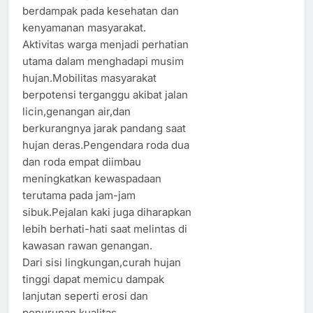
berdampak pada kesehatan dan
kenyamanan masyarakat.
Aktivitas warga menjadi perhatian
utama dalam menghadapi musim
hujan.Mobilitas masyarakat
berpotensi terganggu akibat jalan
licin,genangan air,dan
berkurangnya jarak pandang saat
hujan deras.Pengendara roda dua
dan roda empat diimbau
meningkatkan kewaspadaan
terutama pada jam-jam
sibuk.Pejalan kaki juga diharapkan
lebih berhati-hati saat melintas di
kawasan rawan genangan.
Dari sisi lingkungan,curah hujan
tinggi dapat memicu dampak
lanjutan seperti erosi dan
penurunan kualitas