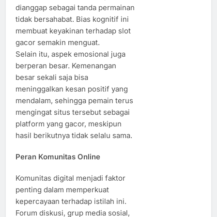
dianggap sebagai tanda permainan
tidak bersahabat. Bias kognitif ini
membuat keyakinan terhadap slot
gacor semakin menguat.
Selain itu, aspek emosional juga
berperan besar. Kemenangan
besar sekali saja bisa
meninggalkan kesan positif yang
mendalam, sehingga pemain terus
mengingat situs tersebut sebagai
platform yang gacor, meskipun
hasil berikutnya tidak selalu sama.
Peran Komunitas Online
Komunitas digital menjadi faktor
penting dalam memperkuat
kepercayaan terhadap istilah ini.
Forum diskusi, grup media sosial,