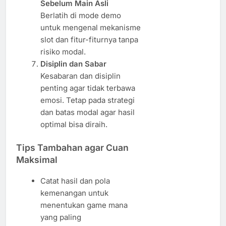
Sebelum Main Asli
Berlatih di mode demo
untuk mengenal mekanisme
slot dan fitur-fiturnya tanpa
risiko modal.
Disiplin dan Sabar
Kesabaran dan disiplin
penting agar tidak terbawa
emosi. Tetap pada strategi
dan batas modal agar hasil
optimal bisa diraih.
Tips Tambahan agar Cuan
Maksimal
Catat hasil dan pola
kemenangan untuk
menentukan game mana
yang paling