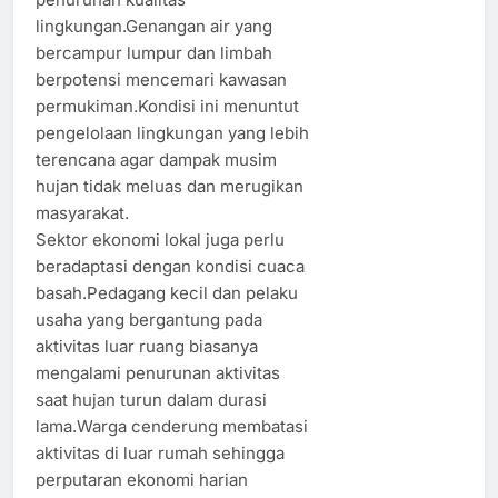
lingkungan.Genangan air yang
bercampur lumpur dan limbah
berpotensi mencemari kawasan
permukiman.Kondisi ini menuntut
pengelolaan lingkungan yang lebih
terencana agar dampak musim
hujan tidak meluas dan merugikan
masyarakat.
Sektor ekonomi lokal juga perlu
beradaptasi dengan kondisi cuaca
basah.Pedagang kecil dan pelaku
usaha yang bergantung pada
aktivitas luar ruang biasanya
mengalami penurunan aktivitas
saat hujan turun dalam durasi
lama.Warga cenderung membatasi
aktivitas di luar rumah sehingga
perputaran ekonomi harian