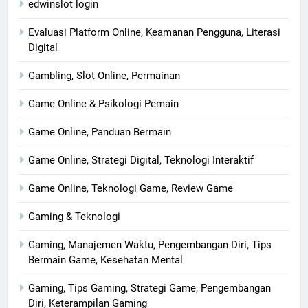
edwinslot login
Evaluasi Platform Online, Keamanan Pengguna, Literasi
Digital
Gambling, Slot Online, Permainan
Game Online & Psikologi Pemain
Game Online, Panduan Bermain
Game Online, Strategi Digital, Teknologi Interaktif
Game Online, Teknologi Game, Review Game
Gaming & Teknologi
Gaming, Manajemen Waktu, Pengembangan Diri, Tips
Bermain Game, Kesehatan Mental
Gaming, Tips Gaming, Strategi Game, Pengembangan
Diri, Keterampilan Gaming