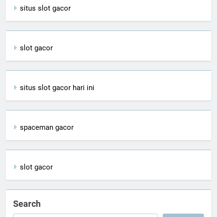
situs slot gacor
slot gacor
situs slot gacor hari ini
spaceman gacor
slot gacor
Search