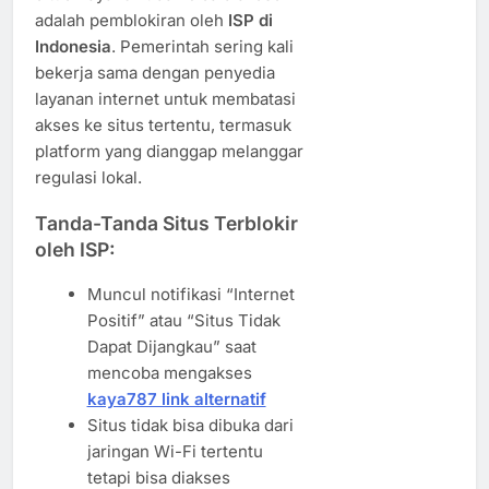
adalah pemblokiran oleh
ISP di
Indonesia
. Pemerintah sering kali
bekerja sama dengan penyedia
layanan internet untuk membatasi
akses ke situs tertentu, termasuk
platform yang dianggap melanggar
regulasi lokal.
Tanda-Tanda Situs Terblokir
oleh ISP:
Muncul notifikasi “Internet
Positif” atau “Situs Tidak
Dapat Dijangkau” saat
mencoba mengakses
kaya787 link alternatif
Situs tidak bisa dibuka dari
jaringan Wi-Fi tertentu
tetapi bisa diakses