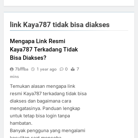
link Kaya787 tidak bisa diakses
Mengapa Link Resmi
Kaya787 Terkadang Tidak
Bisa Diakses?
7bfffba
1 year ago
0
7
mins
Temukan alasan mengapa link
resmi Kaya787 terkadang tidak bisa
diakses dan bagaimana cara
mengatasinya. Panduan lengkap
untuk tetap bisa login tanpa
hambatan.
Banyak pengguna yang mengalami
kesulitan saat mencoba