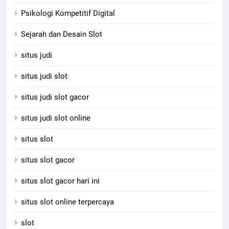
Psikologi Kompetitif Digital
Sejarah dan Desain Slot
situs judi
situs judi slot
situs judi slot gacor
situs judi slot online
situs slot
situs slot gacor
situs slot gacor hari ini
situs slot online terpercaya
slot