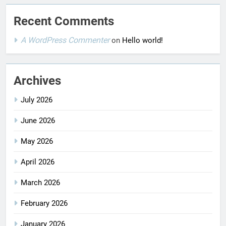
Recent Comments
A WordPress Commenter
on
Hello world!
Archives
July 2026
June 2026
May 2026
April 2026
March 2026
February 2026
January 2026