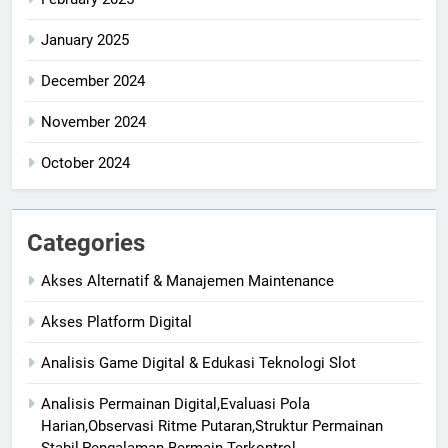
January 2025
December 2024
November 2024
October 2024
Categories
Akses Alternatif & Manajemen Maintenance
Akses Platform Digital
Analisis Game Digital & Edukasi Teknologi Slot
Analisis Permainan Digital,Evaluasi Pola
Harian,Observasi Ritme Putaran,Struktur Permainan
Stabil,Pengalaman Bermain Terkontrol