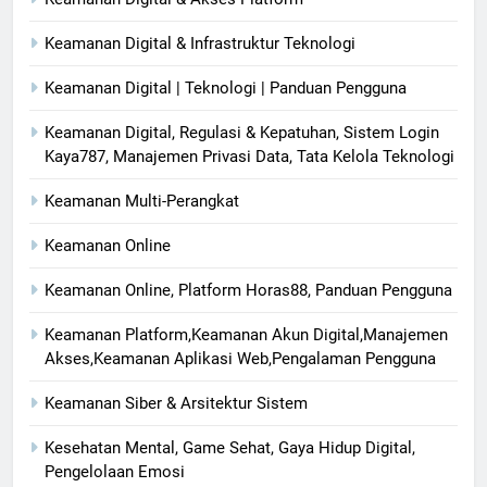
Keamanan Digital & Infrastruktur Teknologi
Keamanan Digital | Teknologi | Panduan Pengguna
Keamanan Digital, Regulasi & Kepatuhan, Sistem Login
Kaya787, Manajemen Privasi Data, Tata Kelola Teknologi
Keamanan Multi-Perangkat
Keamanan Online
Keamanan Online, Platform Horas88, Panduan Pengguna
Keamanan Platform,Keamanan Akun Digital,Manajemen
Akses,Keamanan Aplikasi Web,Pengalaman Pengguna
Keamanan Siber & Arsitektur Sistem
Kesehatan Mental, Game Sehat, Gaya Hidup Digital,
Pengelolaan Emosi