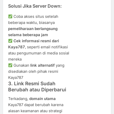
Solusi Jika Server Down:
Coba akses situs setelah
beberapa waktu, biasanya
pemeliharaan berlangsung
selama beberapa jam
Cek informasi resmi dari
Kaya787
, seperti email notifikasi
atau pengumuman di media sosial
mereka
Gunakan
link alternatif
yang
disediakan oleh pihak resmi
Kaya787
3. Link Resmi Sudah
Berubah atau Diperbarui
Terkadang,
domain utama
Kaya787 dapat berubah karena
alasan keamanan atau strategi