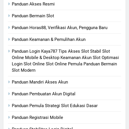
Panduan Akses Resmi
Panduan Bermain Slot
Panduan Horas88, Verifikasi Akun, Pengguna Baru
Panduan Keamanan & Pemulihan Akun
Panduan Login Kaya787 Tips Akses Slot Stabil Slot
Online Mobile & Desktop Keamanan Akun Slot Optimasi
Login Slot Online Slot Online Pemula Panduan Bermain
Slot Modern
Panduan Mandiri Akses Akun
Panduan Pembuatan Akun Digital
Panduan Pemula Strategi Slot Edukasi Dasar
Panduan Registrasi Mobile