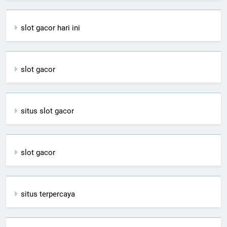
slot gacor hari ini
slot gacor
situs slot gacor
slot gacor
situs terpercaya