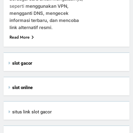
seperti
menggunakan VPN,
mengganti DNS, mengecek
informasi terbaru, dan mencoba
link alternatif resmi
.
Read More
slot gacor
slot online
situs link slot gacor