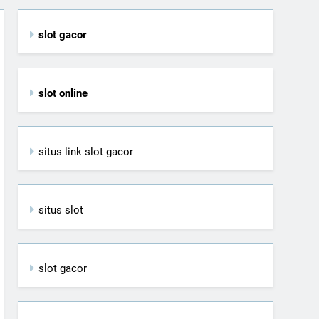
slot gacor
slot online
situs link slot gacor
situs slot
slot gacor