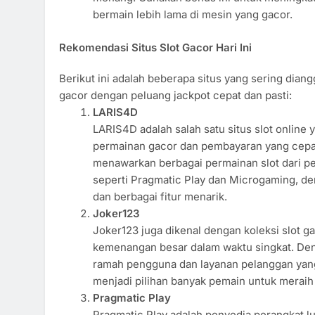
bermain lebih lama di mesin yang gacor.
Rekomendasi Situs Slot Gacor Hari Ini
Berikut ini adalah beberapa situs yang sering diang
gacor dengan peluang jackpot cepat dan pasti:
LARIS4D
LARIS4D adalah salah satu situs slot online
permainan gacor dan pembayaran yang cepat.
menawarkan berbagai permainan slot dari p
seperti Pragmatic Play dan Microgaming, de
dan berbagai fitur menarik.
Joker123
Joker123 juga dikenal dengan koleksi slot 
kemenangan besar dalam waktu singkat. De
ramah pengguna dan layanan pelanggan yang
menjadi pilihan banyak pemain untuk meraih 
Pragmatic Play
Pragmatic Play adalah penyedia perangkat l