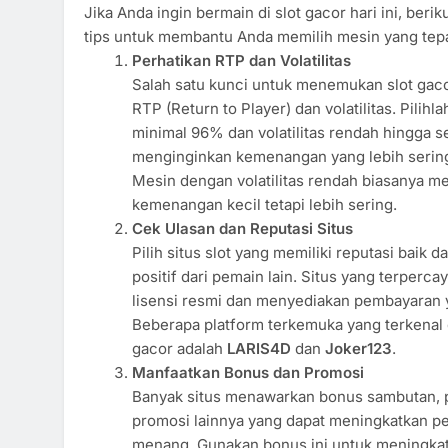
Jika Anda ingin bermain di slot gacor hari ini, beri
tips untuk membantu Anda memilih mesin yang tepa
Perhatikan RTP dan Volatilitas
Salah satu kunci untuk menemukan slot gac
RTP (Return to Player) dan volatilitas. Pilih
minimal 96% dan volatilitas rendah hingga s
menginginkan kemenangan yang lebih sering
Mesin dengan volatilitas rendah biasanya m
kemenangan kecil tetapi lebih sering.
Cek Ulasan dan Reputasi Situs
Pilih situs slot yang memiliki reputasi baik 
positif dari pemain lain. Situs yang terperca
lisensi resmi dan menyediakan pembayaran 
Beberapa platform terkemuka yang terkenal
gacor adalah
LARIS4D
dan
Joker123
.
Manfaatkan Bonus dan Promosi
Banyak situs menawarkan bonus sambutan, pu
promosi lainnya yang dapat meningkatkan p
menang. Gunakan bonus ini untuk meningkat