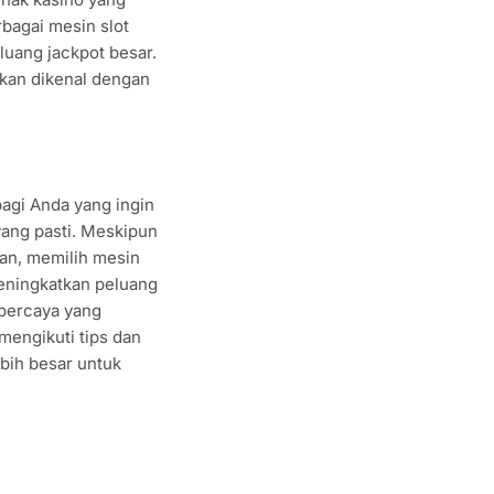
bagai mesin slot
uang jackpot besar.
kan dikenal dengan
agi Anda yang ingin
ang pasti. Meskipun
ran, memilih mesin
meningkatkan peluang
rpercaya yang
engikuti tips dan
ebih besar untuk