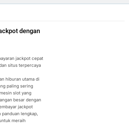
Jackpot dengan
bayaran jackpot cepat
dan situs terpercaya
han hiburan utama di
ang paling sering
 mesin slot yang
angan besar dengan
membayar jackpot
an panduan lengkap,
untuk meraih