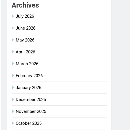
Archives
July 2026
June 2026
May 2026
April 2026
March 2026
February 2026
January 2026
December 2025
November 2025
October 2025