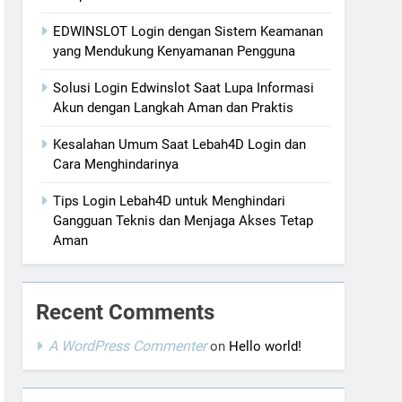
EDWINSLOT Login dengan Sistem Keamanan
yang Mendukung Kenyamanan Pengguna
Solusi Login Edwinslot Saat Lupa Informasi
Akun dengan Langkah Aman dan Praktis
Kesalahan Umum Saat Lebah4D Login dan
Cara Menghindarinya
Tips Login Lebah4D untuk Menghindari
Gangguan Teknis dan Menjaga Akses Tetap
Aman
Recent Comments
A WordPress Commenter
on
Hello world!