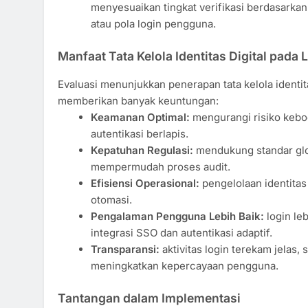
menyesuaikan tingkat verifikasi berdasarkan 
atau pola login pengguna.
Manfaat Tata Kelola Identitas Digital pada
Evaluasi menunjukkan penerapan tata kelola identita
memberikan banyak keuntungan:
Keamanan Optimal:
mengurangi risiko kebo
autentikasi berlapis.
Kepatuhan Regulasi:
mendukung standar glo
mempermudah proses audit.
Efisiensi Operasional:
pengelolaan identitas 
otomasi.
Pengalaman Pengguna Lebih Baik:
login le
integrasi SSO dan autentikasi adaptif.
Transparansi:
aktivitas login terekam jelas,
meningkatkan kepercayaan pengguna.
Tantangan dalam Implementasi