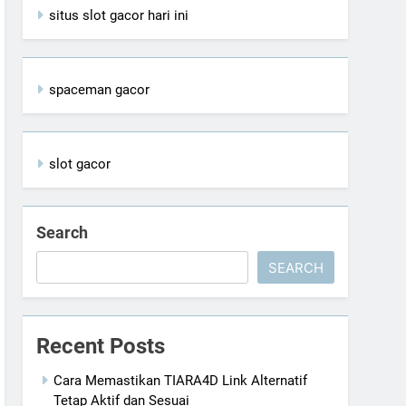
situs slot gacor hari ini
spaceman gacor
slot gacor
Search
SEARCH
Recent Posts
Cara Memastikan TIARA4D Link Alternatif
Tetap Aktif dan Sesuai