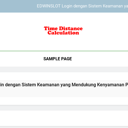
EDWINSLOT Login dengan Sistem Keamanan y
Solusi Login Edwinslot Saat Lupa Informasi 
Kesalahan Umum Saat Le
e Distance Calculatio
Cara Memastikan TIARA4D L
tungan Jarak Dan Waktu Perjalanan Yang Praktis Di Time Distan
EDWINSLOT Login dengan Sistem Keamanan y
SAMPLE PAGE
Solusi Login Edwinslot Saat Lupa Informasi 
Kesalahan Umum Saat Le
Sistem Keamanan yang Mendukung Kenyamanan Pengguna