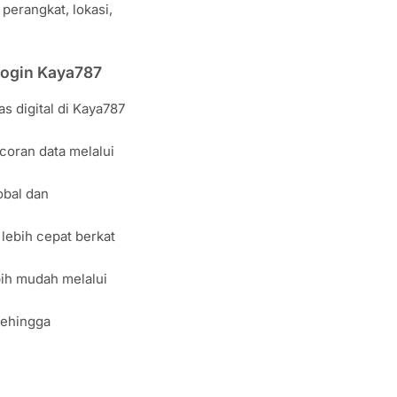
perangkat, lokasi,
 Login Kaya787
s digital di Kaya787
coran data melalui
bal dan
lebih cepat berkat
bih mudah melalui
 sehingga