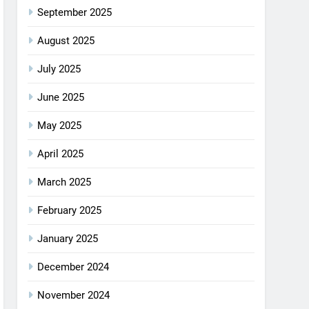
September 2025
August 2025
July 2025
June 2025
May 2025
April 2025
March 2025
February 2025
January 2025
December 2024
November 2024