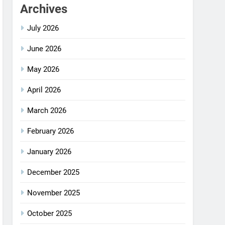
Archives
July 2026
June 2026
May 2026
April 2026
March 2026
February 2026
January 2026
December 2025
November 2025
October 2025