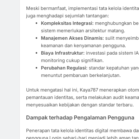
Meski bermanfaat, implementasi tata kelola identita
juga menghadapi sejumlah tantangan:
Kompleksitas Integrasi:
menghubungkan berb
sistem memerlukan arsitektur matang.
Manajemen Akses Dinamis:
sulit menyeimb
keamanan dan kenyamanan pengguna.
Biaya Infrastruktur:
investasi pada sistem IA
monitoring cukup signifikan.
Perubahan Regulasi:
standar kepatuhan yan
menuntut pembaruan berkelanjutan.
Untuk mengatasi hal ini, Kaya787 menerapkan otom
pemantauan identitas, serta melakukan audit keam
menyesuaikan kebijakan dengan standar terbaru.
Dampak terhadap Pengalaman Pengguna
Penerapan tata kelola identitas digital membawa da
pengguna.Login sehari-hari menjadi lebih aman t