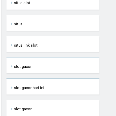
situs slot
situs
situs link slot
slot gacor
slot gacor hari ini
slot gacor