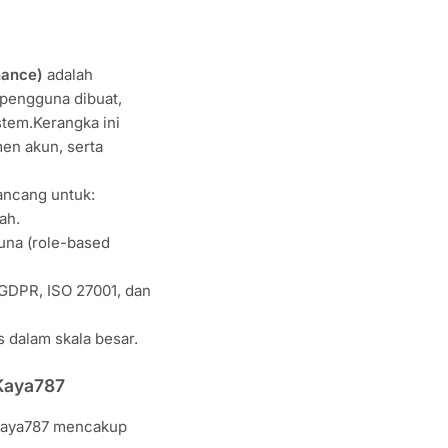
rnance)
adalah
 pengguna dibuat,
istem.Kerangka ini
men akun, serta
rancang untuk:
ah.
una (role-based
GDPR, ISO 27001, dan
s dalam skala besar.
 Kaya787
n Kaya787 mencakup