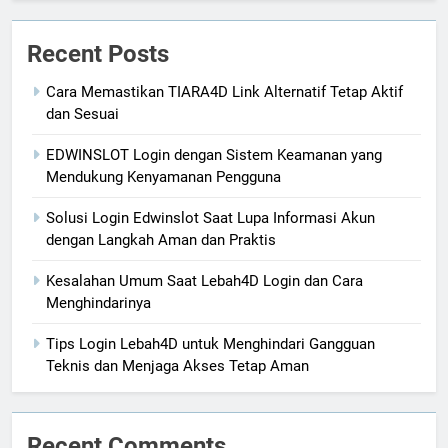
Recent Posts
Cara Memastikan TIARA4D Link Alternatif Tetap Aktif
dan Sesuai
EDWINSLOT Login dengan Sistem Keamanan yang
Mendukung Kenyamanan Pengguna
Solusi Login Edwinslot Saat Lupa Informasi Akun
dengan Langkah Aman dan Praktis
Kesalahan Umum Saat Lebah4D Login dan Cara
Menghindarinya
Tips Login Lebah4D untuk Menghindari Gangguan
Teknis dan Menjaga Akses Tetap Aman
Recent Comments