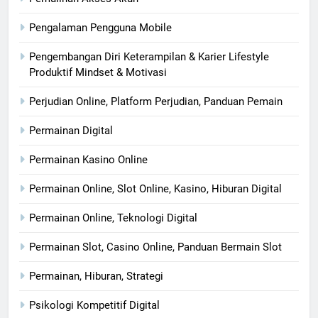
Pengalaman Pengguna Mobile
Pengembangan Diri Keterampilan & Karier Lifestyle
Produktif Mindset & Motivasi
Perjudian Online, Platform Perjudian, Panduan Pemain
Permainan Digital
Permainan Kasino Online
Permainan Online, Slot Online, Kasino, Hiburan Digital
Permainan Online, Teknologi Digital
Permainan Slot, Casino Online, Panduan Bermain Slot
Permainan, Hiburan, Strategi
Psikologi Kompetitif Digital