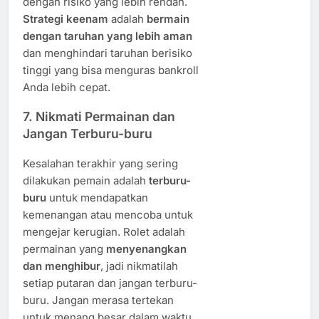
dengan risiko yang lebih rendah.
Strategi keenam
adalah
bermain
dengan taruhan yang lebih aman
dan menghindari taruhan berisiko
tinggi yang bisa menguras bankroll
Anda lebih cepat.
7. Nikmati Permainan dan
Jangan Terburu-buru
Kesalahan terakhir yang sering
dilakukan pemain adalah
terburu-
buru
untuk mendapatkan
kemenangan atau mencoba untuk
mengejar kerugian. Rolet adalah
permainan yang
menyenangkan
dan menghibur
, jadi nikmatilah
setiap putaran dan jangan terburu-
buru. Jangan merasa tertekan
untuk menang besar dalam waktu