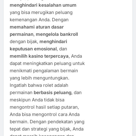
menghindari kesalahan umum
yang bisa merugikan peluang
kemenangan Anda. Dengan
memahami aturan dasar
permainan
,
mengelola bankroll
dengan bijak,
menghindari
keputusan emosional
, dan
memilih kasino terpercaya
, Anda
dapat meningkatkan peluang untuk
menikmati pengalaman bermain
yang lebih menguntungkan.
Ingatlah bahwa rolet adalah
permainan
berbasis peluang
, dan
meskipun Anda tidak bisa
mengontrol hasil setiap putaran,
Anda bisa mengontrol cara Anda
bermain. Dengan pendekatan yang
tepat dan strategi yang bijak, Anda