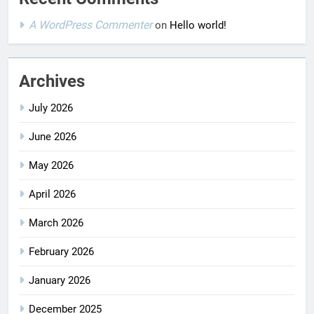
A WordPress Commenter
on
Hello world!
Archives
July 2026
June 2026
May 2026
April 2026
March 2026
February 2026
January 2026
December 2025