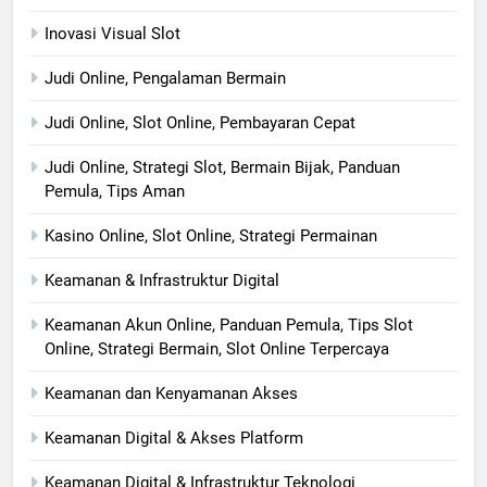
Inovasi Visual Slot
Judi Online, Pengalaman Bermain
Judi Online, Slot Online, Pembayaran Cepat
Judi Online, Strategi Slot, Bermain Bijak, Panduan
Pemula, Tips Aman
Kasino Online, Slot Online, Strategi Permainan
Keamanan & Infrastruktur Digital
Keamanan Akun Online, Panduan Pemula, Tips Slot
Online, Strategi Bermain, Slot Online Terpercaya
Keamanan dan Kenyamanan Akses
Keamanan Digital & Akses Platform
Keamanan Digital & Infrastruktur Teknologi