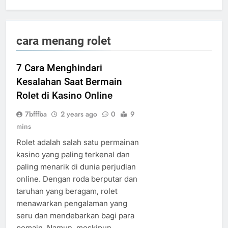
cara menang rolet
7 Cara Menghindari
Kesalahan Saat Bermain
Rolet di Kasino Online
7bfffba
2 years ago
0
9
mins
Rolet adalah salah satu permainan
kasino yang paling terkenal dan
paling menarik di dunia perjudian
online. Dengan roda berputar dan
taruhan yang beragam, rolet
menawarkan pengalaman yang
seru dan mendebarkan bagi para
pemain. Namun, meskipun