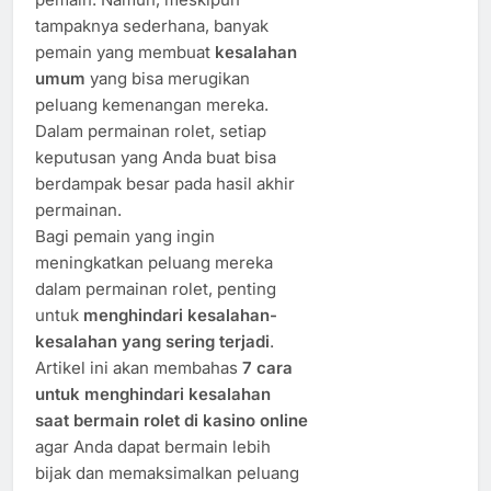
tampaknya sederhana, banyak
pemain yang membuat
kesalahan
umum
yang bisa merugikan
peluang kemenangan mereka.
Dalam permainan rolet, setiap
keputusan yang Anda buat bisa
berdampak besar pada hasil akhir
permainan.
Bagi pemain yang ingin
meningkatkan peluang mereka
dalam permainan rolet, penting
untuk
menghindari kesalahan-
kesalahan yang sering terjadi
.
Artikel ini akan membahas
7 cara
untuk menghindari kesalahan
saat bermain rolet di kasino online
agar Anda dapat bermain lebih
bijak dan memaksimalkan peluang