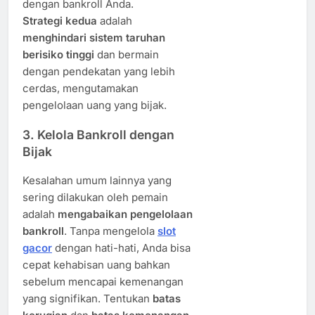
dengan bankroll Anda.
Strategi kedua
adalah
menghindari sistem taruhan
berisiko tinggi
dan bermain
dengan pendekatan yang lebih
cerdas, mengutamakan
pengelolaan uang yang bijak.
3. Kelola Bankroll dengan
Bijak
Kesalahan umum lainnya yang
sering dilakukan oleh pemain
adalah
mengabaikan pengelolaan
bankroll
. Tanpa mengelola
slot
gacor
dengan hati-hati, Anda bisa
cepat kehabisan uang bahkan
sebelum mencapai kemenangan
yang signifikan. Tentukan
batas