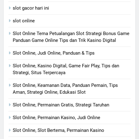
slot gacor hari ini
slot online
Slot Online Tema Petualangan Slot Strategi Bonus Game
Panduan Game Online Tips dan Trik Kasino Digital
Slot Online, Judi Online, Panduan & Tips
Slot Online, Kasino Digital, Game Fair Play, Tips dan
Strategi, Situs Terpercaya
Slot Online, Keamanan Data, Panduan Pemain, Tips
Aman, Strategi Online, Edukasi Slot
Slot Online, Permainan Gratis, Strategi Taruhan
Slot Online, Permainan Kasino, Judi Online
Slot Online, Slot Bertema, Permainan Kasino