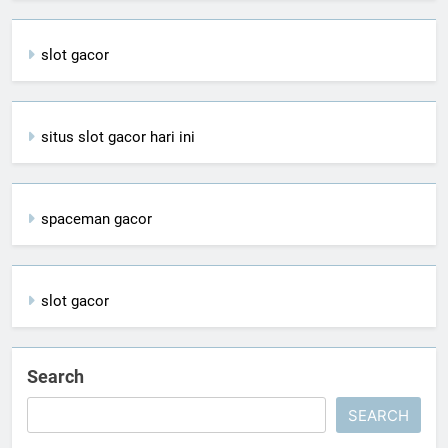
slot gacor
situs slot gacor hari ini
spaceman gacor
slot gacor
Search
SEARCH