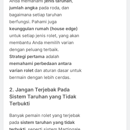
Anda memahami
jenis taruhan
,
jumlah angka
pada roda, dan
bagaimana setiap taruhan
berfungsi. Pahami juga
keunggulan rumah (house edge)
untuk setiap jenis rolet, yang akan
membantu Anda memilih varian
dengan peluang terbaik.
Strategi pertama
adalah
memahami perbedaan antara
varian rolet
dan aturan dasar untuk
bermain dengan lebih cerdas.
2. Jangan Terjebak Pada
Sistem Taruhan yang Tidak
Terbukti
Banyak pemain rolet yang terjebak
pada
sistem taruhan yang tidak
terbukti
, seperti sistem Martingale