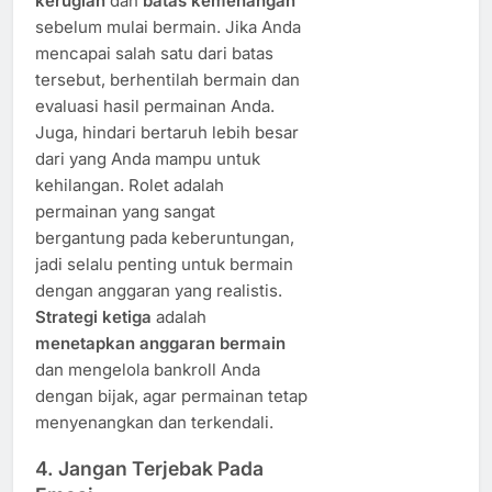
kerugian
dan
batas kemenangan
sebelum mulai bermain. Jika Anda
mencapai salah satu dari batas
tersebut, berhentilah bermain dan
evaluasi hasil permainan Anda.
Juga, hindari bertaruh lebih besar
dari yang Anda mampu untuk
kehilangan. Rolet adalah
permainan yang sangat
bergantung pada keberuntungan,
jadi selalu penting untuk bermain
dengan anggaran yang realistis.
Strategi ketiga
adalah
menetapkan anggaran bermain
dan mengelola bankroll Anda
dengan bijak, agar permainan tetap
menyenangkan dan terkendali.
4. Jangan Terjebak Pada