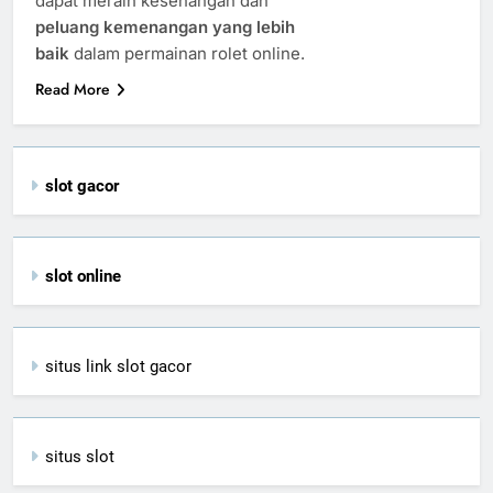
dapat meraih kesenangan dan
peluang kemenangan yang lebih
baik
dalam permainan rolet online.
Read More
slot gacor
slot online
situs link slot gacor
situs slot