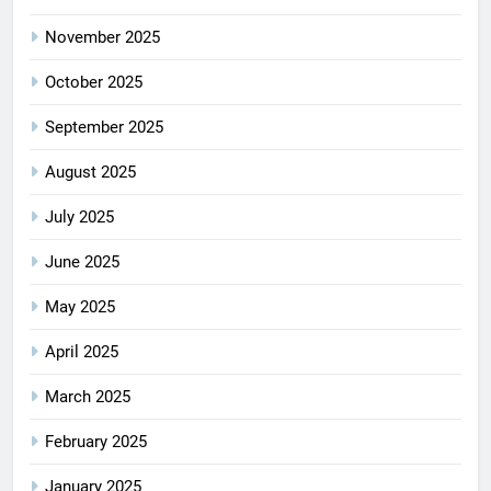
November 2025
October 2025
September 2025
August 2025
July 2025
June 2025
May 2025
April 2025
March 2025
February 2025
January 2025