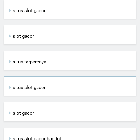
situs slot gacor
slot gacor
situs terpercaya
situs slot gacor
slot gacor
situs slot gacor hari ini