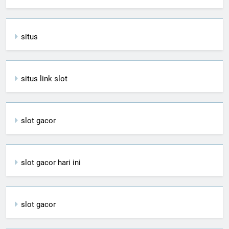
situs
situs link slot
slot gacor
slot gacor hari ini
slot gacor