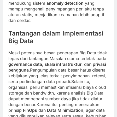
mendukung sistem
anomaly detection
yang
mampu mengenali penyimpangan perilaku tanpa
aturan statis, menjadikan keamanan lebih adaptif
dan cerdas.
Tantangan dalam Implementasi
Big Data
Meski potensinya besar, penerapan Big Data tidak
lepas dari tantangan.Masalah utama terletak pada
governance data
,
skala infrastruktur
, dan
privasi
pengguna
.Pengumpulan data besar harus disertai
kebijakan yang jelas terkait penyimpanan, retensi,
serta perlindungan data pribadi.Selain itu,
organisasi perlu memastikan efisiensi biaya cloud
storage dan bandwidth, karena analisis Big Data
dapat membebani sumber daya jika tidak diatur
dengan benar.Karena itu, penting menerapkan
prinsip
FinOps
dan
Data Minimization
, agar data
yang dikumpulkan relevan serta sesuai kebutuhan