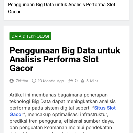
Penggunaan Big Data untuk Analisis Performa Slot
Gacor
DATA & TEKNOLOGI
Penggunaan Big Data untuk
Analisis Performa Slot
Gacor
0
7bfffba
10 Months Ago
8 Mins
Artikel ini membahas bagaimana penerapan
teknologi Big Data dapat meningkatkan analisis
performa pada sistem digital seperti “
Situs Slot
Gacor
”, mencakup optimalisasi infrastruktur,
prediksi tren pengguna, efisiensi sumber daya,
dan penguatan keamanan melalui pendekatan