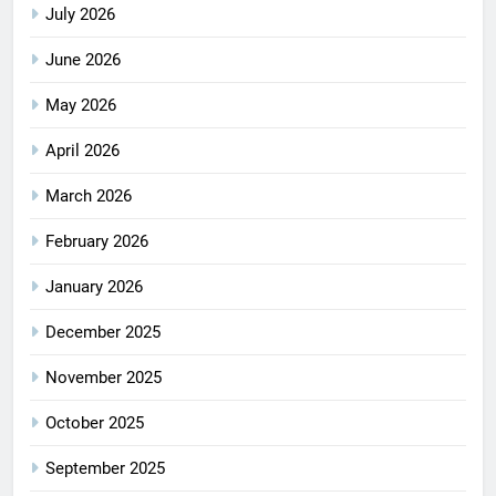
July 2026
June 2026
May 2026
April 2026
March 2026
February 2026
January 2026
December 2025
November 2025
October 2025
September 2025