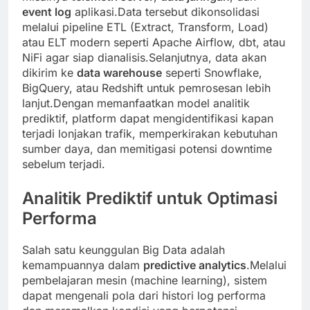
event log
aplikasi.Data tersebut dikonsolidasi
melalui pipeline ETL (Extract, Transform, Load)
atau ELT modern seperti Apache Airflow, dbt, atau
NiFi agar siap dianalisis.Selanjutnya, data akan
dikirim ke
data warehouse
seperti Snowflake,
BigQuery, atau Redshift untuk pemrosesan lebih
lanjut.Dengan memanfaatkan model analitik
prediktif, platform dapat mengidentifikasi kapan
terjadi lonjakan trafik, memperkirakan kebutuhan
sumber daya, dan memitigasi potensi downtime
sebelum terjadi.
Analitik Prediktif untuk Optimasi
Performa
Salah satu keunggulan Big Data adalah
kemampuannya dalam
predictive analytics
.Melalui
pembelajaran mesin (machine learning), sistem
dapat mengenali pola dari histori log performa