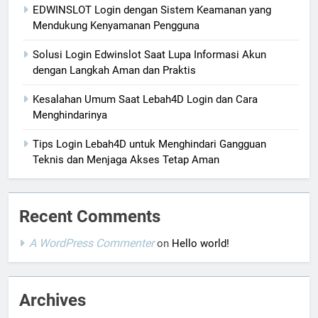
EDWINSLOT Login dengan Sistem Keamanan yang
Mendukung Kenyamanan Pengguna
Solusi Login Edwinslot Saat Lupa Informasi Akun
dengan Langkah Aman dan Praktis
Kesalahan Umum Saat Lebah4D Login dan Cara
Menghindarinya
Tips Login Lebah4D untuk Menghindari Gangguan
Teknis dan Menjaga Akses Tetap Aman
Recent Comments
A WordPress Commenter
on
Hello world!
Archives