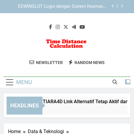
Skip
Solusi Login Edwinslot Saat Lupa Informasi Akun
to
dengan Langkah Aman dan Praktis
content
Kesalahan Umum Saat Lebah4D Login dan Cara
Menghindarinya
Cara Memastikan TIARA4D Link Alternatif Tetap
Aktif dan Sesuai
EDWINSLOT Login dengan Sistem Keamanan
yang Mendukung Kenyamanan Pengguna
Time Distance
Alat Perhitungan Jarak Dan Waktu
Solusi Login Edwinslot Saat Lupa Informasi Akun
NEWSLETTER
RANDOM NEWS
dengan Langkah Aman dan Praktis
Calculation
Perjalanan Yang Praktis Di Time
Kesalahan Umum Saat Lebah4D Login dan Cara
Distance Calculation.
Menghindarinya
MENU
ra Memastikan TIARA4D Link Alternatif Tetap Aktif dan Sesua
HEADLINES
Weeks Ago
Home
Data & Teknologi