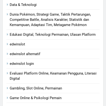
Data & Teknologi
Dunia Pokémon, Strategi Game, Taktik Pertarungan,
Competitive Battle, Analisis Karakter, Statistik dan
Kemampuan, Adaptasi Tim, Metagame Pokémon
Edukasi Digital, Teknologi Permainan, Ulasan Platform
edwinslot
edwinslot alternatif
edwinslot login
Evaluasi Platform Online, Keamanan Pengguna, Literasi
Digital
Gambling, Slot Online, Permainan
Game Online & Psikologi Pemain