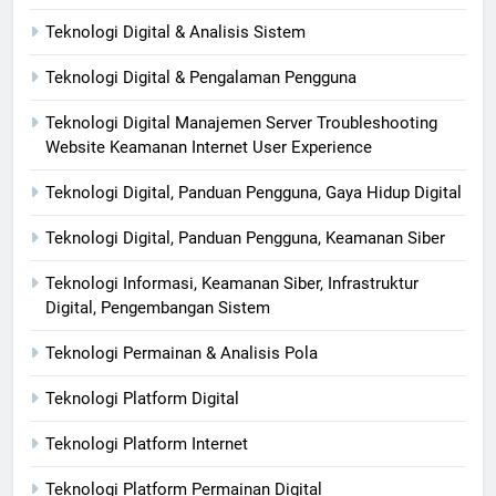
Teknologi Digital & Analisis Sistem
Teknologi Digital & Pengalaman Pengguna
Teknologi Digital Manajemen Server Troubleshooting
Website Keamanan Internet User Experience
Teknologi Digital, Panduan Pengguna, Gaya Hidup Digital
Teknologi Digital, Panduan Pengguna, Keamanan Siber
Teknologi Informasi, Keamanan Siber, Infrastruktur
Digital, Pengembangan Sistem
Teknologi Permainan & Analisis Pola
Teknologi Platform Digital
Teknologi Platform Internet
Teknologi Platform Permainan Digital