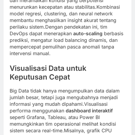
dan meramalkan kondisi yang berpotensi
menurunkan kecepatan atau stabilitas.Kombinasi
model regresi, clustering, dan neural network
membantu menghasilkan insight akurat tentang
perilaku sistem.Dengan pendekatan ini, tim
DevOps dapat menerapkan
auto-scaling
berbasis
prediksi, mengatur load balancing dinamis, dan
mempercepat pemulihan pasca anomali tanpa
intervensi manual.
Visualisasi Data untuk
Keputusan Cepat
Big Data tidak hanya mengumpulkan data dalam
jumlah besar, tetapi juga mengubahnya menjadi
informasi yang mudah dipahami.Visualisasi
performa menggunakan
dashboard interaktif
seperti Grafana, Tableau, atau Power BI
memungkinkan tim operasional melihat kondisi
sistem secara real-time.Misalnya, grafik CPU