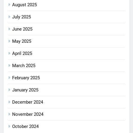
August 2025
July 2025
June 2025
May 2025
April 2025
March 2025
February 2025
January 2025
December 2024
November 2024
October 2024