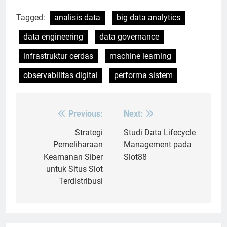
Tagged:
analisis data
big data analytics
data engineering
data governance
infrastruktur cerdas
machine learning
observabilitas digital
performa sistem
Previous:
Next:
Post
navigation
Strategi
Studi Data Lifecycle
Pemeliharaan
Management pada
Keamanan Siber
Slot88
untuk Situs Slot
Terdistribusi