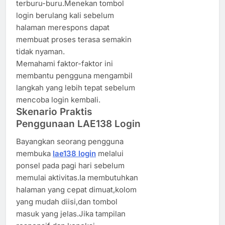
terburu-buru.Menekan tombol
login berulang kali sebelum
halaman merespons dapat
membuat proses terasa semakin
tidak nyaman.
Memahami faktor-faktor ini
membantu pengguna mengambil
langkah yang lebih tepat sebelum
mencoba login kembali.
Skenario Praktis
Penggunaan LAE138 Login
Bayangkan seorang pengguna
membuka
lae138 login
melalui
ponsel pada pagi hari sebelum
memulai aktivitas.Ia membutuhkan
halaman yang cepat dimuat,kolom
yang mudah diisi,dan tombol
masuk yang jelas.Jika tampilan