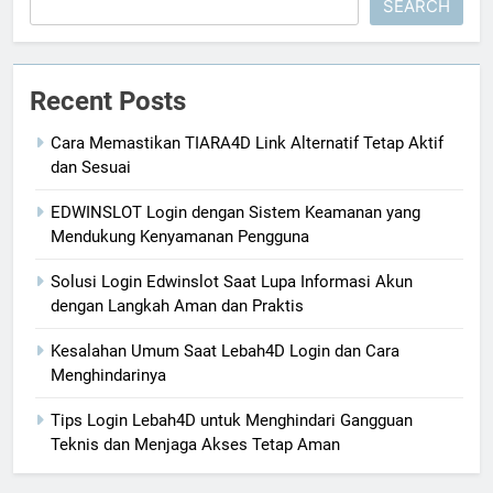
SEARCH
Recent Posts
Cara Memastikan TIARA4D Link Alternatif Tetap Aktif
dan Sesuai
EDWINSLOT Login dengan Sistem Keamanan yang
Mendukung Kenyamanan Pengguna
Solusi Login Edwinslot Saat Lupa Informasi Akun
dengan Langkah Aman dan Praktis
Kesalahan Umum Saat Lebah4D Login dan Cara
Menghindarinya
Tips Login Lebah4D untuk Menghindari Gangguan
Teknis dan Menjaga Akses Tetap Aman