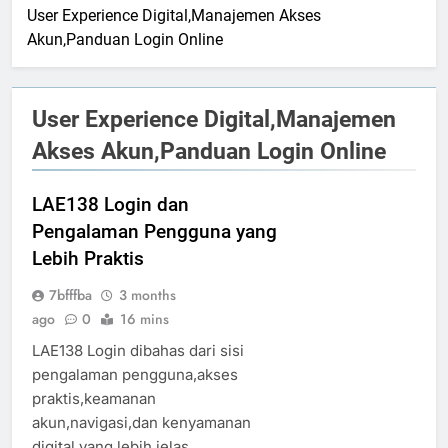
User Experience Digital,Manajemen Akses
Akun,Panduan Login Online
User Experience Digital,Manajemen
Akses Akun,Panduan Login Online
LAE138 Login dan
Pengalaman Pengguna yang
Lebih Praktis
7bfffba
3 months
ago
0
16 mins
LAE138 Login dibahas dari sisi
pengalaman pengguna,akses
praktis,keamanan
akun,navigasi,dan kenyamanan
digital yang lebih jelas.