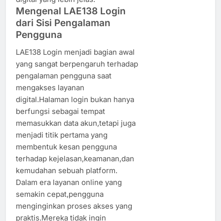
Mengenal LAE138 Login
dari Sisi Pengalaman
Pengguna
LAE138 Login menjadi bagian awal
yang sangat berpengaruh terhadap
pengalaman pengguna saat
mengakses layanan
digital.Halaman login bukan hanya
berfungsi sebagai tempat
memasukkan data akun,tetapi juga
menjadi titik pertama yang
membentuk kesan pengguna
terhadap kejelasan,keamanan,dan
kemudahan sebuah platform.
Dalam era layanan online yang
semakin cepat,pengguna
menginginkan proses akses yang
praktis.Mereka tidak ingin