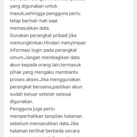
yang digunakan untuk
masuk,sehingga pengguna perlu
tetap berhati-hati saat
memasukkan data.
Gunakan perangkat pribadi jika
memungkinkan.Hindari menyimpan
informasi login pada perangkat
umum.Jangan membagikan data
akun kepada orang lain,termasuk
pihak yang mengaku membantu
proses akses.Jika menggunakan
perangkat bersama,pastikan akun
sudah keluar setelah selesai
digunakan.
Pengguna juga perlu
memperhatikan tampilan halaman
sebelum memasukkan data.Jika
halaman terlihat berbeda secara