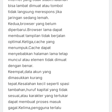
bisa lambat dimuat atau tombol
tidak langsung merespons jika
jaringan sedang lemah.
Kedua,browser yang belum
diperbarui.Browser lama dapat
membuat tampilan tidak berjalan
optimal.Ketiga,cache yang
menumpuk.Cache dapat
menyebabkan halaman lama tetap
muncul atau elemen tidak dimuat
dengan benar.
Keempat,data akun yang
dimasukkan kurang
tepat.Kesalahan kecil seperti spasi
tambahan,huruf kapital yang tidak
sesuai,atau karakter yang tertukar
dapat membuat proses masuk
gagal.Kelima,pengguna terlalu