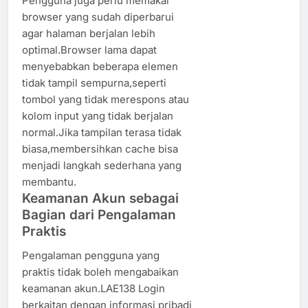
Pengguna juga perlu memakai
browser yang sudah diperbarui
agar halaman berjalan lebih
optimal.Browser lama dapat
menyebabkan beberapa elemen
tidak tampil sempurna,seperti
tombol yang tidak merespons atau
kolom input yang tidak berjalan
normal.Jika tampilan terasa tidak
biasa,membersihkan cache bisa
menjadi langkah sederhana yang
membantu.
Keamanan Akun sebagai
Bagian dari Pengalaman
Praktis
Pengalaman pengguna yang
praktis tidak boleh mengabaikan
keamanan akun.LAE138 Login
berkaitan dengan informasi pribadi