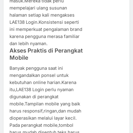
masuk.Mereka tidak perlu
mempelajari ulang susunan
halaman setiap kali mengakses
LAE138 Login.Konsistensi seperti
ini memperkuat pengalaman brand
karena pengguna merasa familiar
dan lebih nyaman.
Akses Praktis di Perangkat
Mobile
Banyak pengguna saat ini
mengandalkan ponsel untuk
kebutuhan online harian.Karena
itu,LAE138 Login perlu nyaman
digunakan di perangkat
mobile.Tampilan mobile yang baik
harus responsif,ringan,dan mudah
dioperasikan melalui layar kecil.
Pada perangkat mobile,tombol
harus mudah disentuh,teks harus