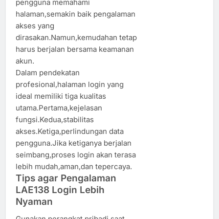
pengguna memahami
halaman,semakin baik pengalaman
akses yang
dirasakan.Namun,kemudahan tetap
harus berjalan bersama keamanan
akun.
Dalam pendekatan
profesional,halaman login yang
ideal memiliki tiga kualitas
utama.Pertama,kejelasan
fungsi.Kedua,stabilitas
akses.Ketiga,perlindungan data
pengguna.Jika ketiganya berjalan
seimbang,proses login akan terasa
lebih mudah,aman,dan tepercaya.
Tips agar Pengalaman
LAE138 Login Lebih
Nyaman
Gunakan perangkat pribadi saat