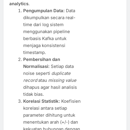
analytics
.
Pengumpulan Data:
Data
dikumpulkan secara real-
time dari log sistem
menggunakan pipeline
berbasis Kafka untuk
menjaga konsistensi
timestamp.
Pembersihan dan
Normalisasi:
Setiap data
noise seperti
duplicate
record
atau
missing value
dihapus agar hasil analisis
tidak bias.
Korelasi Statistik:
Koefisien
korelasi antara setiap
parameter dihitung untuk
menentukan arah (+/-) dan
kekuatan hubungan dengan