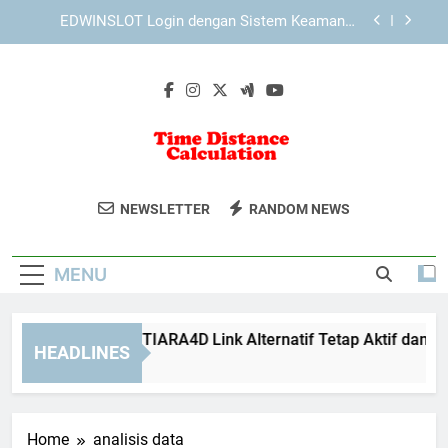
Skip
Solusi Login Edwinslot Saat Lupa Informasi Akun
to
dengan Langkah Aman dan Praktis
content
Kesalahan Umum Saat Lebah4D Login dan Cara
Menghindarinya
Cara Memastikan TIARA4D Link Alternatif Tetap
Aktif dan Sesuai
EDWINSLOT Login dengan Sistem Keamanan
yang Mendukung Kenyamanan Pengguna
Time Distance
Alat Perhitungan Jarak Dan Waktu
Solusi Login Edwinslot Saat Lupa Informasi Akun
NEWSLETTER
RANDOM NEWS
dengan Langkah Aman dan Praktis
Calculation
Perjalanan Yang Praktis Di Time
Kesalahan Umum Saat Lebah4D Login dan Cara
Distance Calculation.
Menghindarinya
MENU
ra Memastikan TIARA4D Link Alternatif Tetap Aktif dan Sesua
HEADLINES
onth Ago
Home
analisis data