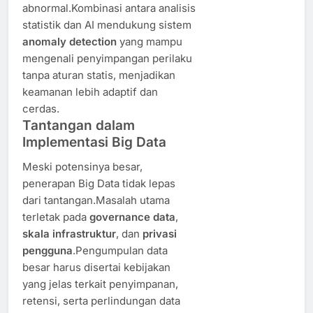
abnormal.Kombinasi antara analisis
statistik dan AI mendukung sistem
anomaly detection
yang mampu
mengenali penyimpangan perilaku
tanpa aturan statis, menjadikan
keamanan lebih adaptif dan
cerdas.
Tantangan dalam
Implementasi Big Data
Meski potensinya besar,
penerapan Big Data tidak lepas
dari tantangan.Masalah utama
terletak pada
governance data
,
skala infrastruktur
, dan
privasi
pengguna
.Pengumpulan data
besar harus disertai kebijakan
yang jelas terkait penyimpanan,
retensi, serta perlindungan data