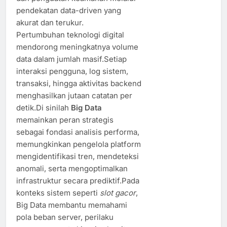
pendekatan data-driven yang
akurat dan terukur.
Pertumbuhan teknologi digital
mendorong meningkatnya volume
data dalam jumlah masif.Setiap
interaksi pengguna, log sistem,
transaksi, hingga aktivitas backend
menghasilkan jutaan catatan per
detik.Di sinilah
Big Data
memainkan peran strategis
sebagai fondasi analisis performa,
memungkinkan pengelola platform
mengidentifikasi tren, mendeteksi
anomali, serta mengoptimalkan
infrastruktur secara prediktif.Pada
konteks sistem seperti
slot gacor
,
Big Data membantu memahami
pola beban server, perilaku