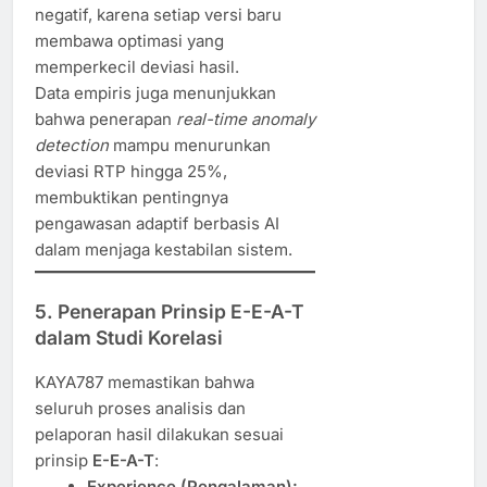
negatif, karena setiap versi baru
membawa optimasi yang
memperkecil deviasi hasil.
Data empiris juga menunjukkan
bahwa penerapan
real-time anomaly
detection
mampu menurunkan
deviasi RTP hingga 25%,
membuktikan pentingnya
pengawasan adaptif berbasis AI
dalam menjaga kestabilan sistem.
5. Penerapan Prinsip E-E-A-T
dalam Studi Korelasi
KAYA787 memastikan bahwa
seluruh proses analisis dan
pelaporan hasil dilakukan sesuai
prinsip
E-E-A-T
:
Experience (Pengalaman):