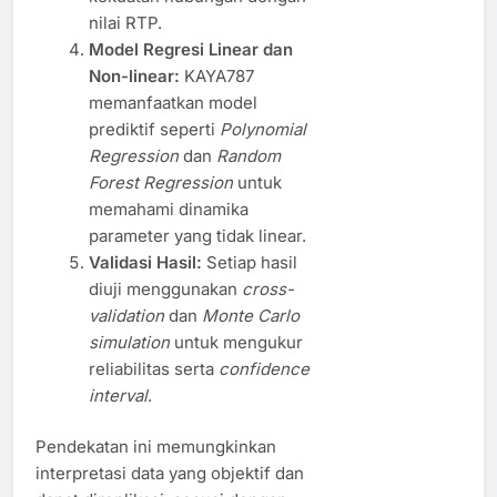
nilai RTP.
Model Regresi Linear dan
Non-linear:
KAYA787
memanfaatkan model
prediktif seperti
Polynomial
Regression
dan
Random
Forest Regression
untuk
memahami dinamika
parameter yang tidak linear.
Validasi Hasil:
Setiap hasil
diuji menggunakan
cross-
validation
dan
Monte Carlo
simulation
untuk mengukur
reliabilitas serta
confidence
interval
.
Pendekatan ini memungkinkan
interpretasi data yang objektif dan