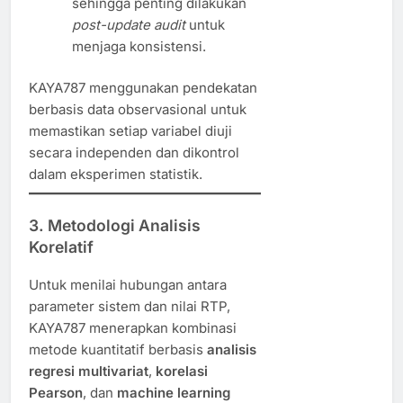
sehingga penting dilakukan
post-update audit
untuk
menjaga konsistensi.
KAYA787 menggunakan pendekatan
berbasis data observasional untuk
memastikan setiap variabel diuji
secara independen dan dikontrol
dalam eksperimen statistik.
3. Metodologi Analisis
Korelatif
Untuk menilai hubungan antara
parameter sistem dan nilai RTP,
KAYA787 menerapkan kombinasi
metode kuantitatif berbasis
analisis
regresi multivariat
,
korelasi
Pearson
, dan
machine learning