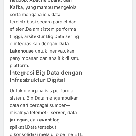
Kafka
, yang mampu mengelola
serta menganalisis data
terdistribusi secara paralel dan
efisien.Dalam sistem performa
tinggi, arsitektur Big Data sering
diintegrasikan dengan
Data
Lakehouse
untuk menyatukan
penyimpanan dan analitik di satu
platform.
Integrasi Big Data dengan
Infrastruktur Digital
Untuk menganalisis performa
sistem, Big Data mengumpulkan
data dari berbagai sumber—
misalnya
telemetri server
,
data
jaringan
, dan
event log
aplikasi.Data tersebut
dikonsolidasi melalui pipeline ETL