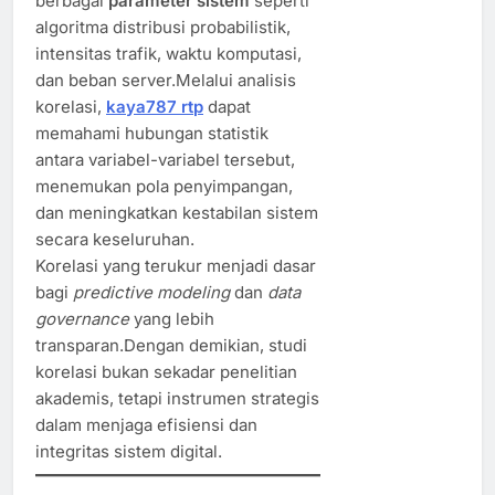
berbagai
parameter sistem
seperti
algoritma distribusi probabilistik,
intensitas trafik, waktu komputasi,
dan beban server.Melalui analisis
korelasi,
kaya787 rtp
dapat
memahami hubungan statistik
antara variabel-variabel tersebut,
menemukan pola penyimpangan,
dan meningkatkan kestabilan sistem
secara keseluruhan.
Korelasi yang terukur menjadi dasar
bagi
predictive modeling
dan
data
governance
yang lebih
transparan.Dengan demikian, studi
korelasi bukan sekadar penelitian
akademis, tetapi instrumen strategis
dalam menjaga efisiensi dan
integritas sistem digital.