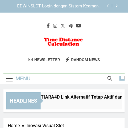
Skip
Solusi Login Edwinslot Saat Lupa Informasi Akun
to
dengan Langkah Aman dan Praktis
content
Kesalahan Umum Saat Lebah4D Login dan Cara
Menghindarinya
Cara Memastikan TIARA4D Link Alternatif Tetap
Aktif dan Sesuai
EDWINSLOT Login dengan Sistem Keamanan
yang Mendukung Kenyamanan Pengguna
Time Distance
Alat Perhitungan Jarak Dan Waktu
Solusi Login Edwinslot Saat Lupa Informasi Akun
NEWSLETTER
RANDOM NEWS
dengan Langkah Aman dan Praktis
Calculation
Perjalanan Yang Praktis Di Time
Kesalahan Umum Saat Lebah4D Login dan Cara
Distance Calculation.
Menghindarinya
MENU
ra Memastikan TIARA4D Link Alternatif Tetap Aktif dan Sesua
HEADLINES
Weeks Ago
Home
Inovasi Visual Slot