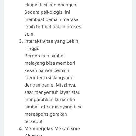
ekspektasi kemenangan.
Secara psikologis, ini
membuat pemain merasa
lebih terlibat dalam proses
spin.
Interaktivitas yang Lebih
Tinggi:
Pergerakan simbol
melayang bisa memberi
kesan bahwa pemain
‘berinteraksi’ langsung
dengan game. Misalnya,
saat menyentuh layar atau
mengarahkan kursor ke
simbol, efek melayang bisa
merespons gerakan
tersebut.
Memperjelas Mekanisme
Khusus: