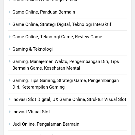
Game Online, Panduan Bermain
Game Online, Strategi Digital, Teknologi Interaktif
Game Online, Teknologi Game, Review Game
Gaming & Teknologi
Gaming, Manajemen Waktu, Pengembangan Diri, Tips
Bermain Game, Kesehatan Mental
Gaming, Tips Gaming, Strategi Game, Pengembangan
Diri, Keterampilan Gaming
Inovasi Slot Digital, UX Game Online, Struktur Visual Slot
Inovasi Visual Slot
Judi Online, Pengalaman Bermain