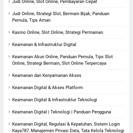
Judi Online, Slot Online, Pembayaran Cepat
Judi Online, Strategi Slot, Bermain Bijak, Panduan
Pemula, Tips Aman
Kasino Online, Slot Online, Strategi Permainan
Keamanan & Infrastruktur Digital
Keamanan Akun Online, Panduan Pemula, Tips Slot
Online, Strategi Bermain, Slot Online Terpercaya
Keamanan dan Kenyamanan Akses
Keamanan Digital & Akses Platform
Keamanan Digital & Infrastruktur Teknologi
Keamanan Digital | Teknologi | Panduan Pengguna
Keamanan Digital, Regulasi & Kepatuhan, Sistem Login
Kaya787, Manajemen Privasi Data, Tata Kelola Teknologi