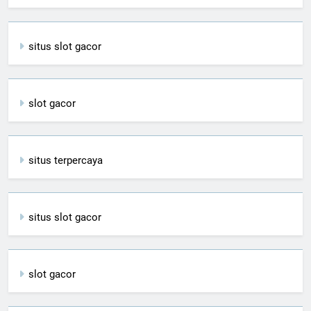
situs slot gacor
slot gacor
situs terpercaya
situs slot gacor
slot gacor