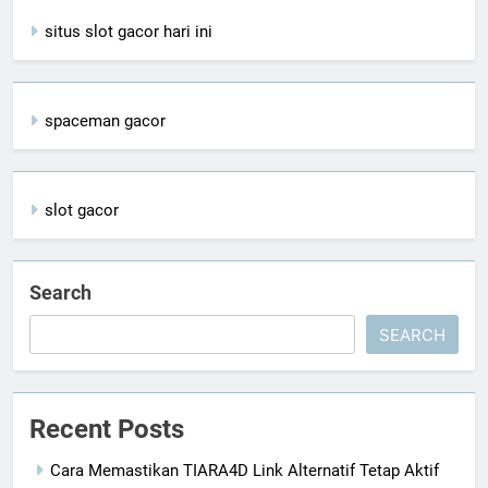
situs slot gacor hari ini
spaceman gacor
slot gacor
Search
SEARCH
Recent Posts
Cara Memastikan TIARA4D Link Alternatif Tetap Aktif