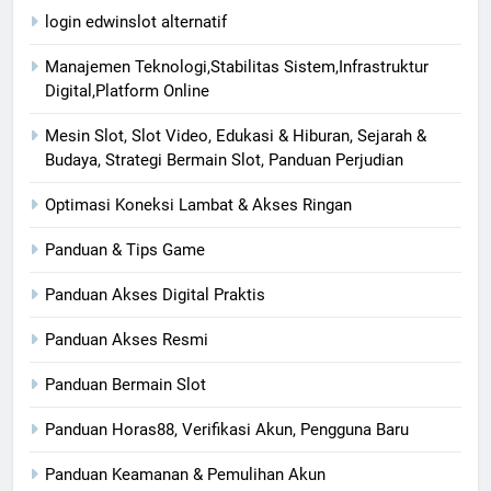
login edwinslot alternatif
Manajemen Teknologi,Stabilitas Sistem,Infrastruktur
Digital,Platform Online
Mesin Slot, Slot Video, Edukasi & Hiburan, Sejarah &
Budaya, Strategi Bermain Slot, Panduan Perjudian
Optimasi Koneksi Lambat & Akses Ringan
Panduan & Tips Game
Panduan Akses Digital Praktis
Panduan Akses Resmi
Panduan Bermain Slot
Panduan Horas88, Verifikasi Akun, Pengguna Baru
Panduan Keamanan & Pemulihan Akun