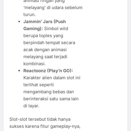
animasi ringan yang
‘melayang’ di udara sebelum
turun.
Jammin’ Jars (Push
Gaming):
Simbol wild
berupa toples yang
berpindah tempat secara
acak dengan animasi
melayang saat terjadi
kombinasi.
Reactoonz (Play’n GO):
Karakter alien dalam slot ini
terlihat seperti
mengambang bebas dan
berinteraksi satu sama lain
di layar.
Slot-slot tersebut tidak hanya
sukses karena fitur gameplay-nya,