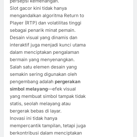
persepsi kemenangan.
Slot gacor kini tidak hanya
mengandalkan algoritma Return to
Player (RTP) dan volatilitas tinggi
sebagai penarik minat pemain.
Desain visual yang dinamis dan
interaktif juga menjadi kunci utama
dalam menciptakan pengalaman
bermain yang menyenangkan.
Salah satu elemen desain yang
semakin sering digunakan oleh
pengembang adalah
pergerakan
simbol melayang
—efek visual
yang membuat simbol tampak tidak
statis, seolah melayang atau
bergerak bebas di layar.
Inovasi ini tidak hanya
mempercantik tampilan, tetapi juga
berkontribusi dalam menciptakan