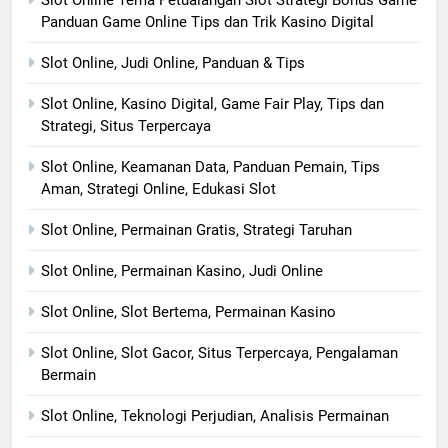
Slot Online Tema Petualangan Slot Strategi Bonus Game
Panduan Game Online Tips dan Trik Kasino Digital
Slot Online, Judi Online, Panduan & Tips
Slot Online, Kasino Digital, Game Fair Play, Tips dan
Strategi, Situs Terpercaya
Slot Online, Keamanan Data, Panduan Pemain, Tips
Aman, Strategi Online, Edukasi Slot
Slot Online, Permainan Gratis, Strategi Taruhan
Slot Online, Permainan Kasino, Judi Online
Slot Online, Slot Bertema, Permainan Kasino
Slot Online, Slot Gacor, Situs Terpercaya, Pengalaman
Bermain
Slot Online, Teknologi Perjudian, Analisis Permainan