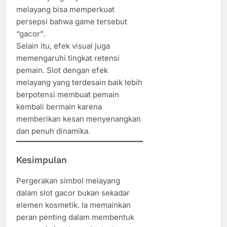
melayang bisa memperkuat
persepsi bahwa game tersebut
“gacor”.
Selain itu, efek visual juga
memengaruhi tingkat retensi
pemain. Slot dengan efek
melayang yang terdesain baik lebih
berpotensi membuat pemain
kembali bermain karena
memberikan kesan menyenangkan
dan penuh dinamika.
Kesimpulan
Pergerakan simbol melayang
dalam slot gacor bukan sekadar
elemen kosmetik. Ia memainkan
peran penting dalam membentuk