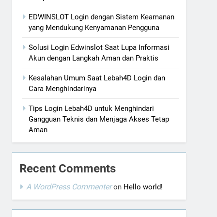
EDWINSLOT Login dengan Sistem Keamanan
yang Mendukung Kenyamanan Pengguna
Solusi Login Edwinslot Saat Lupa Informasi
Akun dengan Langkah Aman dan Praktis
Kesalahan Umum Saat Lebah4D Login dan
Cara Menghindarinya
Tips Login Lebah4D untuk Menghindari
Gangguan Teknis dan Menjaga Akses Tetap
Aman
Recent Comments
A WordPress Commenter
on
Hello world!