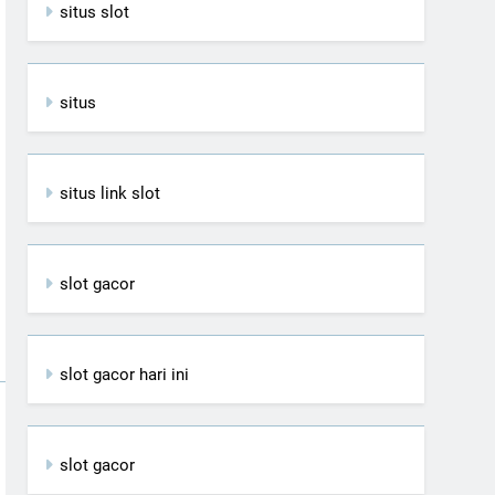
situs slot
situs
situs link slot
slot gacor
slot gacor hari ini
slot gacor