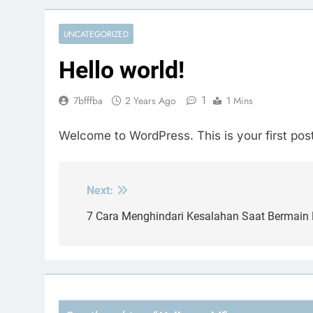
UNCATEGORIZED
Hello world!
1
7bfffba
2 Years Ago
1 Mins
Welcome to WordPress. This is your first post. 
Next:
Post
navigation
7 Cara Menghindari Kesalahan Saat Bermain R