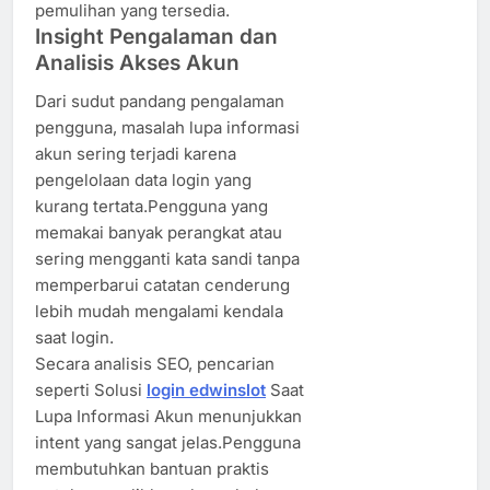
pemulihan yang tersedia.
Insight Pengalaman dan
Analisis Akses Akun
Dari sudut pandang pengalaman
pengguna, masalah lupa informasi
akun sering terjadi karena
pengelolaan data login yang
kurang tertata.Pengguna yang
memakai banyak perangkat atau
sering mengganti kata sandi tanpa
memperbarui catatan cenderung
lebih mudah mengalami kendala
saat login.
Secara analisis SEO, pencarian
seperti Solusi
login edwinslot
Saat
Lupa Informasi Akun menunjukkan
intent yang sangat jelas.Pengguna
membutuhkan bantuan praktis