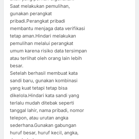
Saat melakukan pemulihan,
gunakan perangkat
pribadi.Perangkat pribadi
membantu menjaga data verifikasi
tetap aman.Hindari melakukan
pemulihan melalui perangkat
umum karena risiko data tersimpan
atau terlihat oleh orang lain lebih
besar.
Setelah berhasil membuat kata
sandi baru, gunakan kombinasi
yang kuat tetapi tetap bisa
dikelola.Hindari kata sandi yang
terlalu mudah ditebak seperti
tanggal lahir, nama pribadi, nomor
telepon, atau urutan angka
sederhana.Gunakan gabungan
huruf besar, huruf kecil, angka,