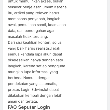
untuk memulihkan akses, bukan
sekadar penjelasan umum.Karena
itu, artikel yang relevan harus
membahas penyebab, langkah
awal, pemulihan sandi, keamanan
data, dan pencegahan agar
masalah tidak terulang.
Dari sisi keahlian konten, solusi
yang baik harus realistis.Tidak
semua kendala lupa akun dapat
diselesaikan hanya dengan satu
langkah, karena setiap pengguna
mungkin lupa informasi yang
berbeda.Namun, dengan
pendekatan yang sistematis,
proses Login Edwinslot dapat
dilakukan kembali dengan lebih
aman dan tertata.
FAQ Seputar Login