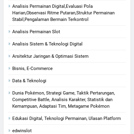
Analisis Permainan Digital,Evaluasi Pola
Harian,Observasi Ritme Putaran,Struktur Permainan
Stabil,Pengalaman Bermain Terkontrol
Analisis Permainan Slot
Analisis Sistem & Teknologi Digital
Arsitektur Jaringan & Optimasi Sistem
Bisnis, E-Commerce
Data & Teknologi
Dunia Pokémon, Strategi Game, Taktik Pertarungan,
Competitive Battle, Analisis Karakter, Statistik dan
Kemampuan, Adaptasi Tim, Metagame Pokémon
Edukasi Digital, Teknologi Permainan, Ulasan Platform
edwinslot