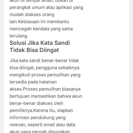
akun di tempat aman, bukan di
perangkat umum atau aplikasi yang
mudah diakses orang
lain.Kebiasaan ini membantu
mencegah kendala yang sama
terulang.
Solusi Jika Kata Sandi
Tidak Bisa Diingat
Jika kata sandi benar-benar tidak
bisa diingat, pengguna sebaiknya
mengikuti proses pemulihan yang
tersedia pada halaman
akses.Proses pemulihan biasanya
bertujuan memastikan bahwa akun
benar-benar diakses oleh
pemiliknya.Karena itu, siapkan
informasi pendukung yang
relevan, seperti email atau data
akun yang pernah digunakan.