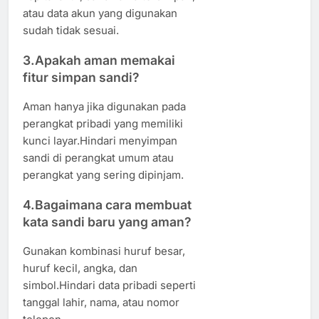
atau data akun yang digunakan
sudah tidak sesuai.
3.Apakah aman memakai
fitur simpan sandi?
Aman hanya jika digunakan pada
perangkat pribadi yang memiliki
kunci layar.Hindari menyimpan
sandi di perangkat umum atau
perangkat yang sering dipinjam.
4.Bagaimana cara membuat
kata sandi baru yang aman?
Gunakan kombinasi huruf besar,
huruf kecil, angka, dan
simbol.Hindari data pribadi seperti
tanggal lahir, nama, atau nomor