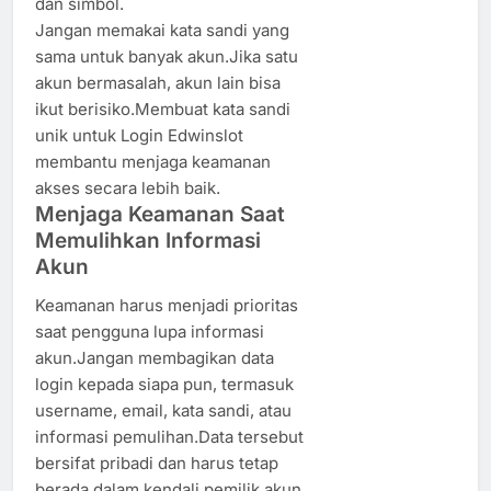
dan simbol.
Jangan memakai kata sandi yang
sama untuk banyak akun.Jika satu
akun bermasalah, akun lain bisa
ikut berisiko.Membuat kata sandi
unik untuk Login Edwinslot
membantu menjaga keamanan
akses secara lebih baik.
Menjaga Keamanan Saat
Memulihkan Informasi
Akun
Keamanan harus menjadi prioritas
saat pengguna lupa informasi
akun.Jangan membagikan data
login kepada siapa pun, termasuk
username, email, kata sandi, atau
informasi pemulihan.Data tersebut
bersifat pribadi dan harus tetap
berada dalam kendali pemilik akun.