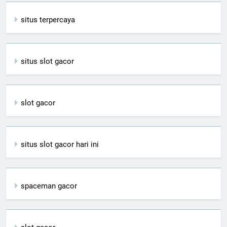
situs terpercaya
situs slot gacor
slot gacor
situs slot gacor hari ini
spaceman gacor