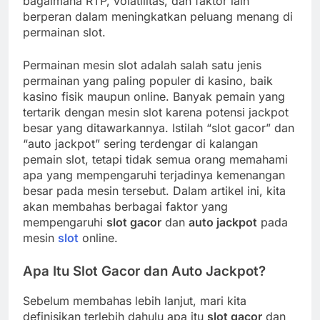
bagaimana RTP, volatilitas, dan faktor lain
berperan dalam meningkatkan peluang menang di
permainan slot.
Permainan mesin slot adalah salah satu jenis
permainan yang paling populer di kasino, baik
kasino fisik maupun online. Banyak pemain yang
tertarik dengan mesin slot karena potensi jackpot
besar yang ditawarkannya. Istilah “slot gacor” dan
“auto jackpot” sering terdengar di kalangan
pemain slot, tetapi tidak semua orang memahami
apa yang mempengaruhi terjadinya kemenangan
besar pada mesin tersebut. Dalam artikel ini, kita
akan membahas berbagai faktor yang
mempengaruhi
slot gacor
dan
auto jackpot
pada
mesin
slot
online.
Apa Itu Slot Gacor dan Auto Jackpot?
Sebelum membahas lebih lanjut, mari kita
definisikan terlebih dahulu apa itu
slot gacor
dan