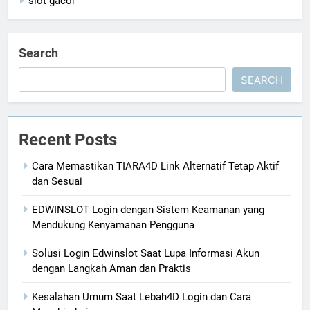
slot gacor
Search
SEARCH
Recent Posts
Cara Memastikan TIARA4D Link Alternatif Tetap Aktif
dan Sesuai
EDWINSLOT Login dengan Sistem Keamanan yang
Mendukung Kenyamanan Pengguna
Solusi Login Edwinslot Saat Lupa Informasi Akun
dengan Langkah Aman dan Praktis
Kesalahan Umum Saat Lebah4D Login dan Cara