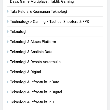
Daya, Game Multiplayer, Taktik Gaming
Tata Kelola & Keamanan Teknologi
Technology > Gaming > Tactical Shooters & FPS
Teknologi
Teknologi & Akses Platform
Teknologi & Analisis Data
Teknologi & Desain Antarmuka
Teknologi & Digital
Teknologi & Infrastruktur Data
Teknologi & Infrastruktur Digital
Teknologi & Infrastruktur IT