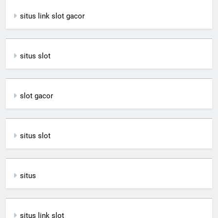
situs link slot gacor
situs slot
slot gacor
situs slot
situs
situs link slot