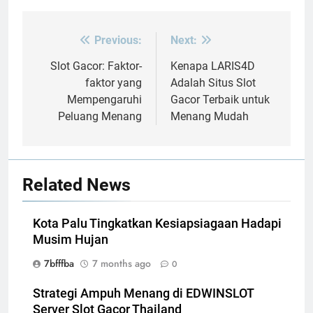
Previous:
Next:
Post
navigation
Slot Gacor: Faktor-
Kenapa LARIS4D
faktor yang
Adalah Situs Slot
Mempengaruhi
Gacor Terbaik untuk
Peluang Menang
Menang Mudah
Related News
Kota Palu Tingkatkan Kesiapsiagaan Hadapi
Musim Hujan
7bfffba
7 months ago
0
Strategi Ampuh Menang di EDWINSLOT
Server Slot Gacor Thailand