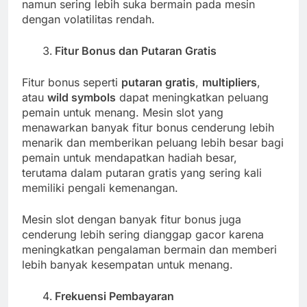
namun sering lebih suka bermain pada mesin
dengan volatilitas rendah.
Fitur Bonus dan Putaran Gratis
Fitur bonus seperti
putaran gratis
,
multipliers
,
atau
wild symbols
dapat meningkatkan peluang
pemain untuk menang. Mesin slot yang
menawarkan banyak fitur bonus cenderung lebih
menarik dan memberikan peluang lebih besar bagi
pemain untuk mendapatkan hadiah besar,
terutama dalam putaran gratis yang sering kali
memiliki pengali kemenangan.
Mesin slot dengan banyak fitur bonus juga
cenderung lebih sering dianggap gacor karena
meningkatkan pengalaman bermain dan memberi
lebih banyak kesempatan untuk menang.
Frekuensi Pembayaran