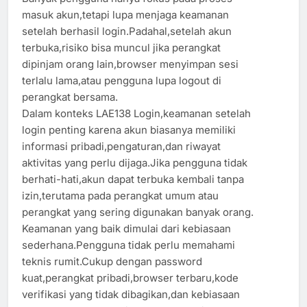
masuk akun,tetapi lupa menjaga keamanan
setelah berhasil login.Padahal,setelah akun
terbuka,risiko bisa muncul jika perangkat
dipinjam orang lain,browser menyimpan sesi
terlalu lama,atau pengguna lupa logout di
perangkat bersama.
Dalam konteks LAE138 Login,keamanan setelah
login penting karena akun biasanya memiliki
informasi pribadi,pengaturan,dan riwayat
aktivitas yang perlu dijaga.Jika pengguna tidak
berhati-hati,akun dapat terbuka kembali tanpa
izin,terutama pada perangkat umum atau
perangkat yang sering digunakan banyak orang.
Keamanan yang baik dimulai dari kebiasaan
sederhana.Pengguna tidak perlu memahami
teknis rumit.Cukup dengan password
kuat,perangkat pribadi,browser terbaru,kode
verifikasi yang tidak dibagikan,dan kebiasaan