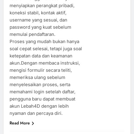
menyiapkan perangkat pribadi,
koneksi stabil, kontak aktif,
username yang sesuai, dan
password yang kuat sebelum
memulai pendaftaran.
Proses yang mudah bukan hanya
soal cepat selesai, tetapi juga soal
ketepatan data dan keamanan
akun.Dengan membaca instruksi,
mengisi formulir secara teliti,
memeriksa ulang sebelum
menyelesaikan proses, serta
memahami login setelah daftar,
pengguna baru dapat membuat
akun Lebah4D dengan lebih
nyaman dan percaya diri.
Read More