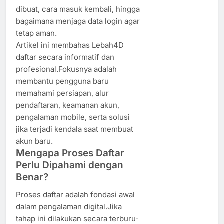
dibuat, cara masuk kembali, hingga
bagaimana menjaga data login agar
tetap aman.
Artikel ini membahas Lebah4D
daftar secara informatif dan
profesional.Fokusnya adalah
membantu pengguna baru
memahami persiapan, alur
pendaftaran, keamanan akun,
pengalaman mobile, serta solusi
jika terjadi kendala saat membuat
akun baru.
Mengapa Proses Daftar
Perlu Dipahami dengan
Benar?
Proses daftar adalah fondasi awal
dalam pengalaman digital.Jika
tahap ini dilakukan secara terburu-