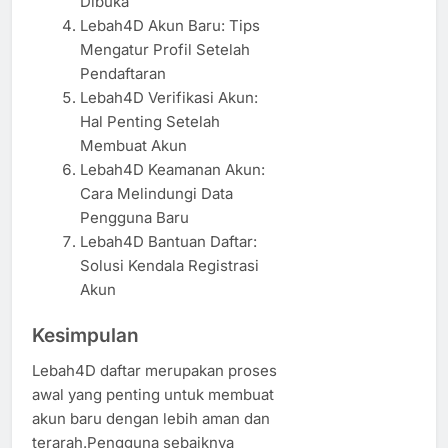
Dibuka
Lebah4D Akun Baru: Tips
Mengatur Profil Setelah
Pendaftaran
Lebah4D Verifikasi Akun:
Hal Penting Setelah
Membuat Akun
Lebah4D Keamanan Akun:
Cara Melindungi Data
Pengguna Baru
Lebah4D Bantuan Daftar:
Solusi Kendala Registrasi
Akun
Kesimpulan
Lebah4D daftar merupakan proses
awal yang penting untuk membuat
akun baru dengan lebih aman dan
terarah.Pengguna sebaiknya