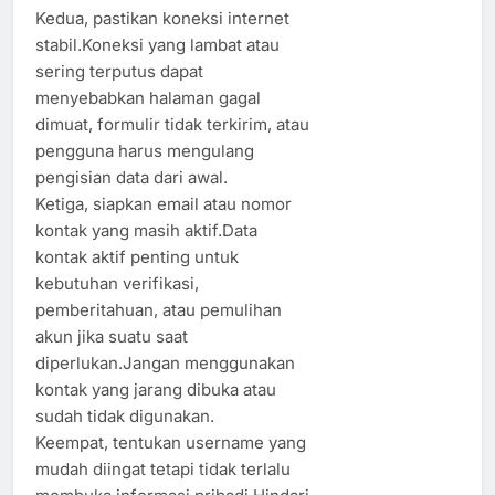
Kedua, pastikan koneksi internet
stabil.Koneksi yang lambat atau
sering terputus dapat
menyebabkan halaman gagal
dimuat, formulir tidak terkirim, atau
pengguna harus mengulang
pengisian data dari awal.
Ketiga, siapkan email atau nomor
kontak yang masih aktif.Data
kontak aktif penting untuk
kebutuhan verifikasi,
pemberitahuan, atau pemulihan
akun jika suatu saat
diperlukan.Jangan menggunakan
kontak yang jarang dibuka atau
sudah tidak digunakan.
Keempat, tentukan username yang
mudah diingat tetapi tidak terlalu