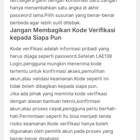
lain,segera ganti dengan kombinasi baru.Jangan
hanya menambahkan satu angka di akhir
password lama.Pilih susunan yang benar-benar
berbeda agar lebih sulit ditebak.
Jangan Membagikan Kode Verifikasi
kepada Siapa Pun
Kode verifikasi adalah informasi pribadi yang
harus dijaga seperti password.Setelah LAE138
Login,pengguna mungkin menerima kode
tertentu untuk konfirmasi akses,pemulihan
akun,atau validasi keamanan.Kode seperti ini
tidak boleh dibagikan kepada siapa pun.
Jika ada pihak yang meminta kode verifikasi
dengan alasan bantuan teknis,konfirmasi
akun,atau proses cepat,pengguna perlu berhati-
hati.Permintaan seperti itu bisa menjadi tanda
risiko keamanan.Kode verifikasi hanya boleh
digunakan oleh pemilik akun pada proses yang
benar-benar dipahami.