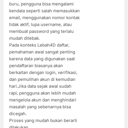
buru, pengguna bisa mengalami
kendala seperti salah memasukkan
email, menggunakan nomor kontak
tidak aktif, lupa username, atau
membuat password yang terlalu
mudah ditebak.
Pada konteks Lebah4D daftar,
pemahaman awal sangat penting
karena data yang digunakan saat
pendaftaran biasanya akan
berkaitan dengan login, verifikasi,
dan pemulihan akun di kemudian
hari.Jika data sejak awal sudah
rapi, pengguna akan lebih mudah
mengelola akun dan menghindari
masalah yang sebenarnya bisa
dicegah.
Proses yang mudah bukan berarti
dilakukan