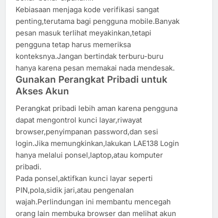
Kebiasaan menjaga kode verifikasi sangat
penting,terutama bagi pengguna mobile.Banyak
pesan masuk terlihat meyakinkan,tetapi
pengguna tetap harus memeriksa
konteksnya.Jangan bertindak terburu-buru
hanya karena pesan memakai nada mendesak.
Gunakan Perangkat Pribadi untuk
Akses Akun
Perangkat pribadi lebih aman karena pengguna
dapat mengontrol kunci layar,riwayat
browser,penyimpanan password,dan sesi
login.Jika memungkinkan,lakukan LAE138 Login
hanya melalui ponsel,laptop,atau komputer
pribadi.
Pada ponsel,aktifkan kunci layar seperti
PIN,pola,sidik jari,atau pengenalan
wajah.Perlindungan ini membantu mencegah
orang lain membuka browser dan melihat akun