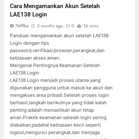
Cara Mengamankan Akun Setelah
LAE138 Login
7bfffba
3 months ago
0
16 mins
Panduan mengamankan akun setelah LAE138
Login dengan tips
password,verifikasi,browser,perangkat,dan
kebiasaan akses aman.
Mengenal Pentingnya Keamanan Setelah
LAE138 Login
LAE138 Login menjadi proses utama yang
digunakan pengguna untuk masuk ke akun dan
mengakses area pribadi.Setelah proses login
berhasil,langkah berikutnya yang tidak kalah
penting adalah memastikan akun tetap
aman.Praktik keamanan setelah login sering
diabaikan,padahal kebiasaan kecil seperti
logout,mengunci perangkat,dan menjaga