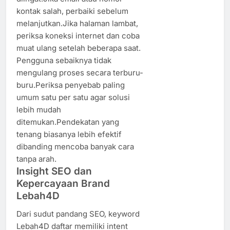
kontak salah, perbaiki sebelum
melanjutkan.Jika halaman lambat,
periksa koneksi internet dan coba
muat ulang setelah beberapa saat.
Pengguna sebaiknya tidak
mengulang proses secara terburu-
buru.Periksa penyebab paling
umum satu per satu agar solusi
lebih mudah
ditemukan.Pendekatan yang
tenang biasanya lebih efektif
dibanding mencoba banyak cara
tanpa arah.
Insight SEO dan
Kepercayaan Brand
Lebah4D
Dari sudut pandang SEO, keyword
Lebah4D daftar memiliki intent