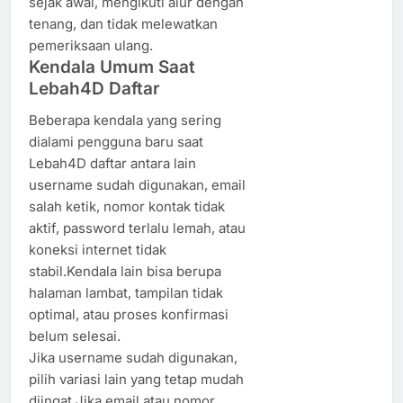
sejak awal, mengikuti alur dengan
tenang, dan tidak melewatkan
pemeriksaan ulang.
Kendala Umum Saat
Lebah4D Daftar
Beberapa kendala yang sering
dialami pengguna baru saat
Lebah4D daftar antara lain
username sudah digunakan, email
salah ketik, nomor kontak tidak
aktif, password terlalu lemah, atau
koneksi internet tidak
stabil.Kendala lain bisa berupa
halaman lambat, tampilan tidak
optimal, atau proses konfirmasi
belum selesai.
Jika username sudah digunakan,
pilih variasi lain yang tetap mudah
diingat.Jika email atau nomor