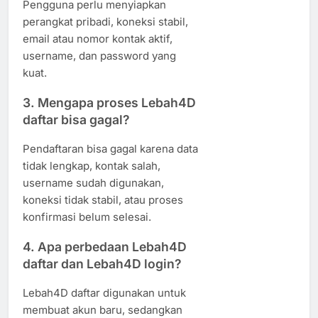
Pengguna perlu menyiapkan
perangkat pribadi, koneksi stabil,
email atau nomor kontak aktif,
username, dan password yang
kuat.
3. Mengapa proses Lebah4D
daftar bisa gagal?
Pendaftaran bisa gagal karena data
tidak lengkap, kontak salah,
username sudah digunakan,
koneksi tidak stabil, atau proses
konfirmasi belum selesai.
4. Apa perbedaan Lebah4D
daftar dan Lebah4D login?
Lebah4D daftar digunakan untuk
membuat akun baru, sedangkan