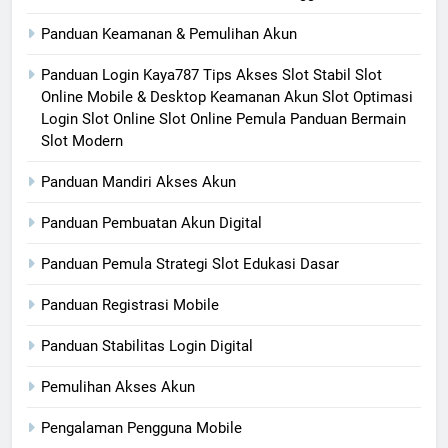
Panduan Keamanan & Pemulihan Akun
Panduan Login Kaya787 Tips Akses Slot Stabil Slot
Online Mobile & Desktop Keamanan Akun Slot Optimasi
Login Slot Online Slot Online Pemula Panduan Bermain
Slot Modern
Panduan Mandiri Akses Akun
Panduan Pembuatan Akun Digital
Panduan Pemula Strategi Slot Edukasi Dasar
Panduan Registrasi Mobile
Panduan Stabilitas Login Digital
Pemulihan Akses Akun
Pengalaman Pengguna Mobile