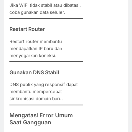
Jika WiFi tidak stabil atau dibatasi,
coba gunakan data seluler.
Restart Router
Restart router membantu
mendapatkan IP baru dan
menyegarkan koneksi.
Gunakan DNS Stabil
DNS publik yang responsif dapat
membantu mempercepat
sinkronisasi domain baru.
Mengatasi Error Umum
Saat Gangguan