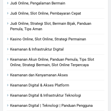
Judi Online, Pengalaman Bermain
Judi Online, Slot Online, Pembayaran Cepat
Judi Online, Strategi Slot, Bermain Bijak, Panduan
Pemula, Tips Aman
Kasino Online, Slot Online, Strategi Permainan
Keamanan & Infrastruktur Digital
Keamanan Akun Online, Panduan Pemula, Tips Slot
Online, Strategi Bermain, Slot Online Terpercaya
Keamanan dan Kenyamanan Akses
Keamanan Digital & Akses Platform
Keamanan Digital & Infrastruktur Teknologi
Keamanan Digital | Teknologi | Panduan Pengguna