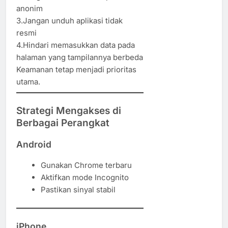
anonim
3.Jangan unduh aplikasi tidak
resmi
4.Hindari memasukkan data pada
halaman yang tampilannya berbeda
Keamanan tetap menjadi prioritas
utama.
Strategi Mengakses di
Berbagai Perangkat
Android
Gunakan Chrome terbaru
Aktifkan mode Incognito
Pastikan sinyal stabil
iPhone