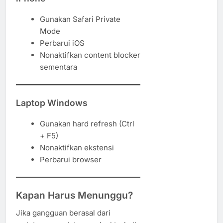
Gunakan Safari Private
Mode
Perbarui iOS
Nonaktifkan content blocker
sementara
Laptop Windows
Gunakan hard refresh (Ctrl
+ F5)
Nonaktifkan ekstensi
Perbarui browser
Kapan Harus Menunggu?
Jika gangguan berasal dari