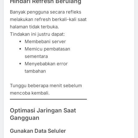
Hindari Refresh Berulang
Banyak pengguna secara refleks
melakukan refresh berkali-kali saat
halaman tidak terbuka.
Tindakan ini justru dapat:
Membebani server
Memicu pembatasan
sementara
Menyebabkan error
tambahan
Tunggu beberapa menit sebelum
mencoba kembali.
Optimasi Jaringan Saat
Gangguan
Gunakan Data Seluler