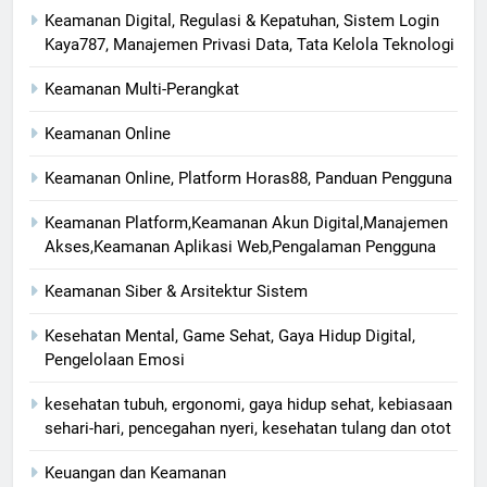
Keamanan Digital, Regulasi & Kepatuhan, Sistem Login
Kaya787, Manajemen Privasi Data, Tata Kelola Teknologi
Keamanan Multi-Perangkat
Keamanan Online
Keamanan Online, Platform Horas88, Panduan Pengguna
Keamanan Platform,Keamanan Akun Digital,Manajemen
Akses,Keamanan Aplikasi Web,Pengalaman Pengguna
Keamanan Siber & Arsitektur Sistem
Kesehatan Mental, Game Sehat, Gaya Hidup Digital,
Pengelolaan Emosi
kesehatan tubuh, ergonomi, gaya hidup sehat, kebiasaan
sehari-hari, pencegahan nyeri, kesehatan tulang dan otot
Keuangan dan Keamanan