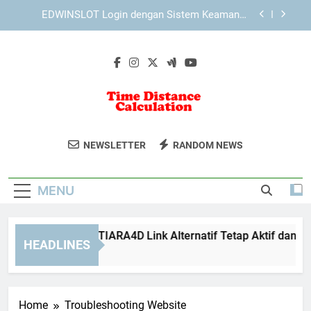
Skip
Solusi Login Edwinslot Saat Lupa Informasi Akun
to
dengan Langkah Aman dan Praktis
content
Kesalahan Umum Saat Lebah4D Login dan Cara
Menghindarinya
Cara Memastikan TIARA4D Link Alternatif Tetap
Aktif dan Sesuai
EDWINSLOT Login dengan Sistem Keamanan
yang Mendukung Kenyamanan Pengguna
Time Distance
Alat Perhitungan Jarak Dan Waktu
Solusi Login Edwinslot Saat Lupa Informasi Akun
NEWSLETTER
RANDOM NEWS
dengan Langkah Aman dan Praktis
Calculation
Perjalanan Yang Praktis Di Time
Kesalahan Umum Saat Lebah4D Login dan Cara
Distance Calculation.
Menghindarinya
MENU
ra Memastikan TIARA4D Link Alternatif Tetap Aktif dan Sesua
HEADLINES
Weeks Ago
Home
Troubleshooting Website