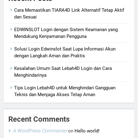
Cara Memastikan TIARA4D Link Alternatif Tetap Aktif
dan Sesuai
EDWINSLOT Login dengan Sistem Keamanan yang
Mendukung Kenyamanan Pengguna
Solusi Login Edwinslot Saat Lupa Informasi Akun
dengan Langkah Aman dan Praktis
Kesalahan Umum Saat Lebah4D Login dan Cara
Menghindarinya
Tips Login Lebah4D untuk Menghindari Gangguan
Teknis dan Menjaga Akses Tetap Aman
Recent Comments
A WordPress Commenter
on
Hello world!