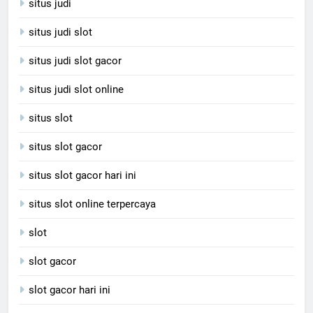
situs judi
situs judi slot
situs judi slot gacor
situs judi slot online
situs slot
situs slot gacor
situs slot gacor hari ini
situs slot online terpercaya
slot
slot gacor
slot gacor hari ini