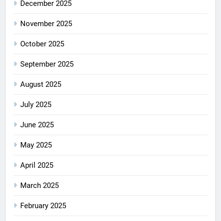
December 2025
November 2025
October 2025
September 2025
August 2025
July 2025
June 2025
May 2025
April 2025
March 2025
February 2025