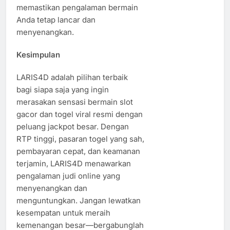
memastikan pengalaman bermain
Anda tetap lancar dan
menyenangkan.
Kesimpulan
LARIS4D adalah pilihan terbaik
bagi siapa saja yang ingin
merasakan sensasi bermain slot
gacor dan togel viral resmi dengan
peluang jackpot besar. Dengan
RTP tinggi, pasaran togel yang sah,
pembayaran cepat, dan keamanan
terjamin, LARIS4D menawarkan
pengalaman judi online yang
menyenangkan dan
menguntungkan. Jangan lewatkan
kesempatan untuk meraih
kemenangan besar—bergabunglah