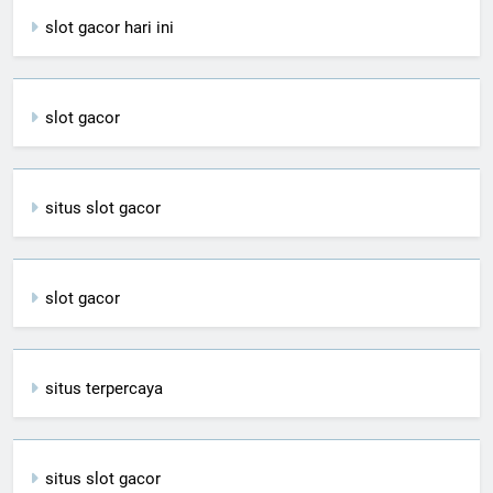
slot gacor hari ini
slot gacor
situs slot gacor
slot gacor
situs terpercaya
situs slot gacor