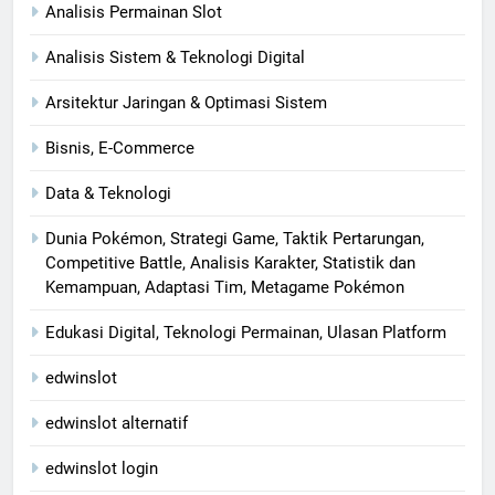
Analisis Permainan Slot
Analisis Sistem & Teknologi Digital
Arsitektur Jaringan & Optimasi Sistem
Bisnis, E-Commerce
Data & Teknologi
Dunia Pokémon, Strategi Game, Taktik Pertarungan,
Competitive Battle, Analisis Karakter, Statistik dan
Kemampuan, Adaptasi Tim, Metagame Pokémon
Edukasi Digital, Teknologi Permainan, Ulasan Platform
edwinslot
edwinslot alternatif
edwinslot login