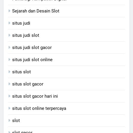
Sejarah dan Desain Slot
situs judi
situs judi slot
situs judi slot gacor
situs judi slot online
situs slot
situs slot gacor
situs slot gacor hari ini
situs slot online terpercaya
slot
slot gacor