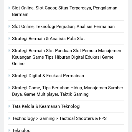
Slot Online, Slot Gacor, Situs Terpercaya, Pengalaman
Bermain
Slot Online, Teknologi Perjudian, Analisis Permainan
Strategi Bermain & Analisis Pola Slot
Strategi Bermain Slot Panduan Slot Pemula Manajemen
Keuangan Game Tips Hiburan Digital Edukasi Game
Online
Strategi Digital & Edukasi Permainan
Strategi Game, Tips Bertahan Hidup, Manajemen Sumber
Daya, Game Multiplayer, Taktik Gaming
Tata Kelola & Keamanan Teknologi
Technology > Gaming > Tactical Shooters & FPS
Teknologi