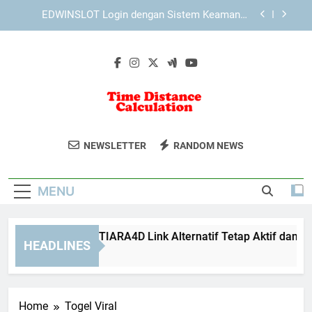
Skip
Solusi Login Edwinslot Saat Lupa Informasi Akun
to
dengan Langkah Aman dan Praktis
content
Kesalahan Umum Saat Lebah4D Login dan Cara
Menghindarinya
Cara Memastikan TIARA4D Link Alternatif Tetap
Aktif dan Sesuai
EDWINSLOT Login dengan Sistem Keamanan
yang Mendukung Kenyamanan Pengguna
Time Distance
Alat Perhitungan Jarak Dan Waktu
Solusi Login Edwinslot Saat Lupa Informasi Akun
NEWSLETTER
RANDOM NEWS
dengan Langkah Aman dan Praktis
Calculation
Perjalanan Yang Praktis Di Time
Kesalahan Umum Saat Lebah4D Login dan Cara
Distance Calculation.
Menghindarinya
MENU
ara Memastikan TIARA4D Link Alternatif Tetap Aktif dan Sesu
HEADLINES
 Weeks Ago
Home
Togel Viral