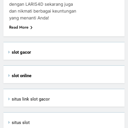
dengan LARIS4D sekarang juga
dan nikmati berbagai keuntungan
yang menanti Anda!
Read More
slot gacor
slot online
situs link slot gacor
situs slot