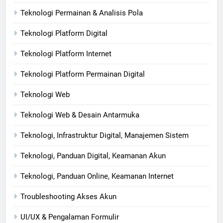
Teknologi Permainan & Analisis Pola
Teknologi Platform Digital
Teknologi Platform Internet
Teknologi Platform Permainan Digital
Teknologi Web
Teknologi Web & Desain Antarmuka
Teknologi, Infrastruktur Digital, Manajemen Sistem
Teknologi, Panduan Digital, Keamanan Akun
Teknologi, Panduan Online, Keamanan Internet
Troubleshooting Akses Akun
UI/UX & Pengalaman Formulir