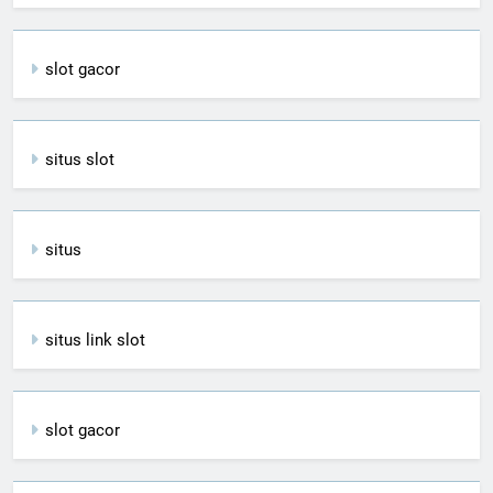
slot gacor
situs slot
situs
situs link slot
slot gacor