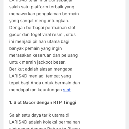
salah satu platform terbaik yang
menawarkan pengalaman bermain
yang sangat menguntungkan.
Dengan berbagai permainan slot
gacor dan togel viral resmi, situs
ini menjadi pilihan utama bagi
banyak pemain yang ingin
merasakan keseruan dan peluang
untuk meraih jackpot besar.
Berikut adalah alasan mengapa
LARIS4D menjadi tempat yang
tepat bagi Anda untuk bermain dan
mendapatkan keuntungan
slot
.
1. Slot Gacor dengan RTP Tinggi
Salah satu daya tarik utama di
LARIS4D adalah koleksi permainan
slot gacor dengan Return to Player