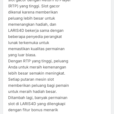
(RTP) yang tinggi. Slot gacor
dikenal karena memberikan
peluang lebih besar untuk
memenangkan hadiah, dan
LARIS4D bekerja sama dengan
beberapa penyedia perangkat
lunak terkemuka untuk
memastikan kualitas permainan
yang luar biasa.
Dengan RTP yang tinggi, peluang
Anda untuk meraih kemenangan
lebih besar semakin meningkat.
Setiap putaran mesin slot
memberikan peluang bagi pemain
untuk meraih hadiah besar.
Ditambah lagi, banyak permainan
slot di LARIS4D yang dilengkapi
dengan fitur bonus menarik