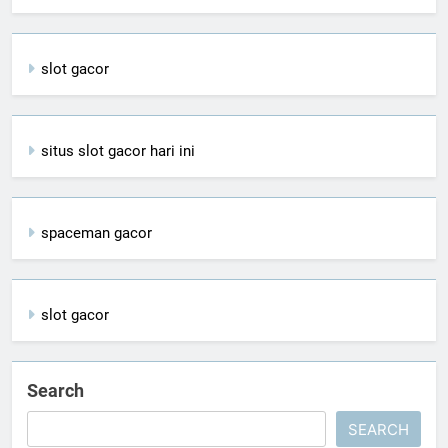
slot gacor
situs slot gacor hari ini
spaceman gacor
slot gacor
Search
SEARCH