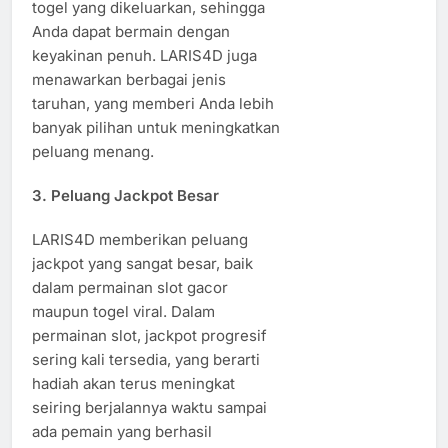
togel yang dikeluarkan, sehingga
Anda dapat bermain dengan
keyakinan penuh. LARIS4D juga
menawarkan berbagai jenis
taruhan, yang memberi Anda lebih
banyak pilihan untuk meningkatkan
peluang menang.
3. Peluang Jackpot Besar
LARIS4D memberikan peluang
jackpot yang sangat besar, baik
dalam permainan slot gacor
maupun togel viral. Dalam
permainan slot, jackpot progresif
sering kali tersedia, yang berarti
hadiah akan terus meningkat
seiring berjalannya waktu sampai
ada pemain yang berhasil