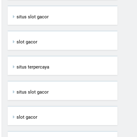
situs slot gacor
slot gacor
situs terpercaya
situs slot gacor
slot gacor