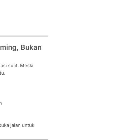
iming, Bukan
si sulit. Meski
tu.
n
uka jalan untuk