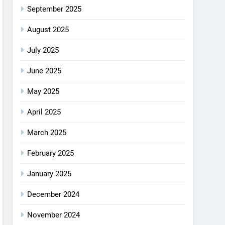
September 2025
August 2025
July 2025
June 2025
May 2025
April 2025
March 2025
February 2025
January 2025
December 2024
November 2024