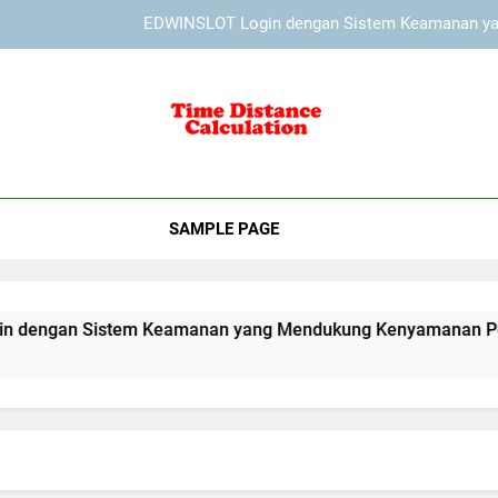
EDWINSLOT Login dengan Sistem Keamanan y
Solusi Login Edwinslot Saat Lupa Informasi 
Kesalahan Umum Saat Le
e Distance Calculatio
Cara Memastikan TIARA4D L
tungan Jarak Dan Waktu Perjalanan Yang Praktis Di Time Distan
EDWINSLOT Login dengan Sistem Keamanan y
SAMPLE PAGE
Solusi Login Edwinslot Saat Lupa Informasi 
Kesalahan Umum Saat Le
istem Keamanan yang Mendukung Kenyamanan Pengguna