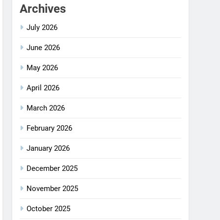
Archives
July 2026
June 2026
May 2026
April 2026
March 2026
February 2026
January 2026
December 2025
November 2025
October 2025