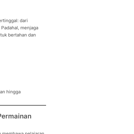
tinggal: dari
. Padahal, menjaga
ntuk bertahan dan
an hingga
k Permainan
alu membawa pelajaran