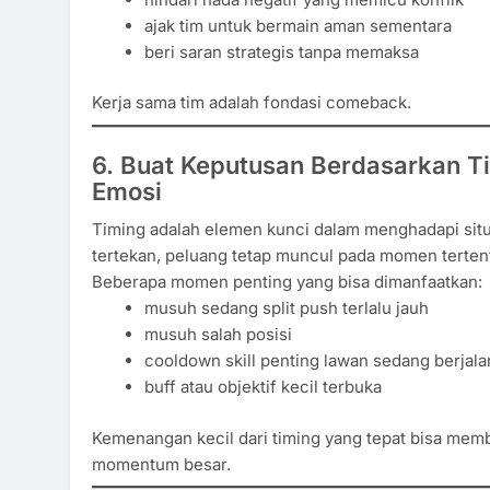
ajak tim untuk bermain aman sementara
beri saran strategis tanpa memaksa
Kerja sama tim adalah fondasi comeback.
6. Buat Keputusan Berdasarkan T
Emosi
Timing adalah elemen kunci dalam menghadapi situa
tertekan, peluang tetap muncul pada momen terten
Beberapa momen penting yang bisa dimanfaatkan:
musuh sedang split push terlalu jauh
musuh salah posisi
cooldown skill penting lawan sedang berjala
buff atau objektif kecil terbuka
Kemenangan kecil dari timing yang tepat bisa memb
momentum besar.