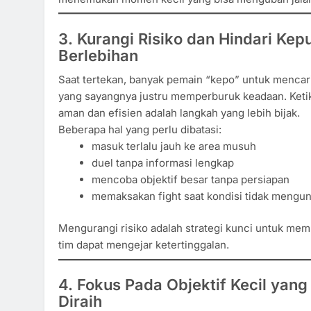
3. Kurangi Risiko dan Hindari Kep
Berlebihan
Saat tertekan, banyak pemain “kepo” untuk menc
yang sayangnya justru memperburuk keadaan. Ketik
aman dan efisien adalah langkah yang lebih bijak.
Beberapa hal yang perlu dibatasi:
masuk terlalu jauh ke area musuh
duel tanpa informasi lengkap
mencoba objektif besar tanpa persiapan
memaksakan fight saat kondisi tidak mengu
Mengurangi risiko adalah strategi kunci untuk mem
tim dapat mengejar ketertinggalan.
4. Fokus Pada Objektif Kecil yang
Diraih