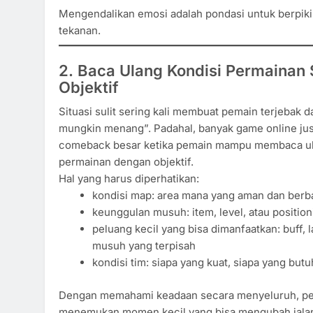
Mengendalikan emosi adalah pondasi untuk berpikir
tekanan.
2. Baca Ulang Kondisi Permainan
Objektif
Situasi sulit sering kali membuat pemain terjebak da
mungkin menang”. Padahal, banyak game online ju
comeback besar ketika pemain mampu membaca ul
permainan dengan objektif.
Hal yang harus diperhatikan:
kondisi map: area mana yang aman dan berb
keunggulan musuh: item, level, atau position
peluang kecil yang bisa dimanfaatkan: buff, 
musuh yang terpisah
kondisi tim: siapa yang kuat, siapa yang but
Dengan memahami keadaan secara menyeluruh, pe
menemukan momen kecil yang bisa mengubah jala