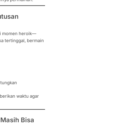
utusan
ari momen heroik—
a tertinggal, bermain
ntungkan
berikan waktu agar
 Masih Bisa