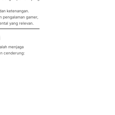
, dan ketenangan.
kan pengalaman gamer,
ntal yang relevan.
i
dalah menjaga
in cenderung: