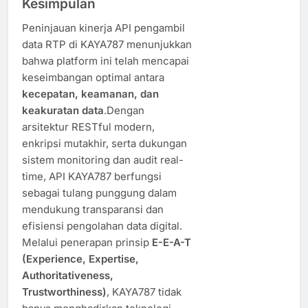
Kesimpulan
Peninjauan kinerja API pengambil
data RTP di KAYA787 menunjukkan
bahwa platform ini telah mencapai
keseimbangan optimal antara
kecepatan, keamanan, dan
keakuratan data
.Dengan
arsitektur RESTful modern,
enkripsi mutakhir, serta dukungan
sistem monitoring dan audit real-
time, API KAYA787 berfungsi
sebagai tulang punggung dalam
mendukung transparansi dan
efisiensi pengolahan data digital.
Melalui penerapan prinsip
E-E-A-T
(Experience, Expertise,
Authoritativeness,
Trustworthiness)
, KAYA787 tidak