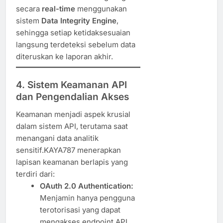
secara
real-time
menggunakan
sistem
Data Integrity Engine
,
sehingga setiap ketidaksesuaian
langsung terdeteksi sebelum data
diteruskan ke laporan akhir.
4. Sistem Keamanan API
dan Pengendalian Akses
Keamanan menjadi aspek krusial
dalam sistem API, terutama saat
menangani data analitik
sensitif.KAYA787 menerapkan
lapisan keamanan berlapis yang
terdiri dari:
OAuth 2.0 Authentication:
Menjamin hanya pengguna
terotorisasi yang dapat
mengakses endpoint API.