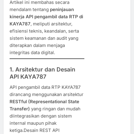
Artikel ini membahas secara
mendalam tentang
peninjauan
kinerja API pengambil data RTP di
KAYA787
, meliputi arsitektur,
efisiensi teknis, keandalan, serta
sistem keamanan dan audit yang
diterapkan dalam menjaga
integritas data digital.
1. Arsitektur dan Desain
API KAYA787
API pengambil data RTP KAYA787
dirancang menggunakan arsitektur
RESTful (Representational State
Transfer)
yang ringan dan mudah
diintegrasikan dengan sistem
internal maupun pihak
ketiga.Desain REST API