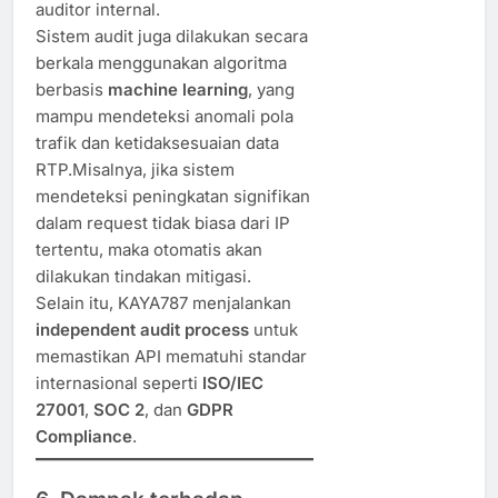
auditor internal.
Sistem audit juga dilakukan secara
berkala menggunakan algoritma
berbasis
machine learning
, yang
mampu mendeteksi anomali pola
trafik dan ketidaksesuaian data
RTP.Misalnya, jika sistem
mendeteksi peningkatan signifikan
dalam request tidak biasa dari IP
tertentu, maka otomatis akan
dilakukan tindakan mitigasi.
Selain itu, KAYA787 menjalankan
independent audit process
untuk
memastikan API mematuhi standar
internasional seperti
ISO/IEC
27001
,
SOC 2
, dan
GDPR
Compliance
.