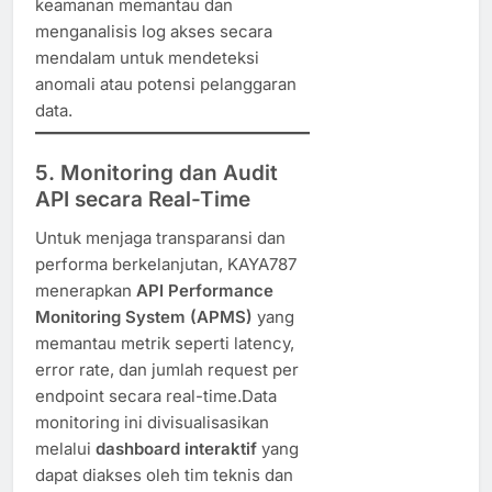
keamanan memantau dan
menganalisis log akses secara
mendalam untuk mendeteksi
anomali atau potensi pelanggaran
data.
5. Monitoring dan Audit
API secara Real-Time
Untuk menjaga transparansi dan
performa berkelanjutan, KAYA787
menerapkan
API Performance
Monitoring System (APMS)
yang
memantau metrik seperti latency,
error rate, dan jumlah request per
endpoint secara real-time.Data
monitoring ini divisualisasikan
melalui
dashboard interaktif
yang
dapat diakses oleh tim teknis dan