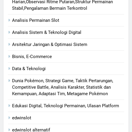
Harian,Observasi Ritme Putaran,Struktur Permainan
Stabil,Pengalaman Bermain Terkontrol
Analisis Permainan Slot
Analisis Sistem & Teknologi Digital
Arsitektur Jaringan & Optimasi Sistem
Bisnis, E-Commerce
Data & Teknologi
Dunia Pokémon, Strategi Game, Taktik Pertarungan,
Competitive Battle, Analisis Karakter, Statistik dan
Kemampuan, Adaptasi Tim, Metagame Pokémon
Edukasi Digital, Teknologi Permainan, Ulasan Platform
edwinslot
edwinslot alternatif