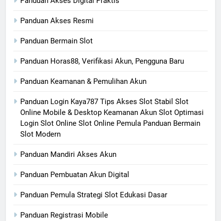
Panduan Akses Digital Praktis
Panduan Akses Resmi
Panduan Bermain Slot
Panduan Horas88, Verifikasi Akun, Pengguna Baru
Panduan Keamanan & Pemulihan Akun
Panduan Login Kaya787 Tips Akses Slot Stabil Slot
Online Mobile & Desktop Keamanan Akun Slot Optimasi
Login Slot Online Slot Online Pemula Panduan Bermain
Slot Modern
Panduan Mandiri Akses Akun
Panduan Pembuatan Akun Digital
Panduan Pemula Strategi Slot Edukasi Dasar
Panduan Registrasi Mobile