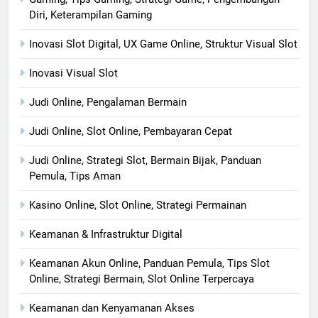
Diri, Keterampilan Gaming
Inovasi Slot Digital, UX Game Online, Struktur Visual Slot
Inovasi Visual Slot
Judi Online, Pengalaman Bermain
Judi Online, Slot Online, Pembayaran Cepat
Judi Online, Strategi Slot, Bermain Bijak, Panduan
Pemula, Tips Aman
Kasino Online, Slot Online, Strategi Permainan
Keamanan & Infrastruktur Digital
Keamanan Akun Online, Panduan Pemula, Tips Slot
Online, Strategi Bermain, Slot Online Terpercaya
Keamanan dan Kenyamanan Akses