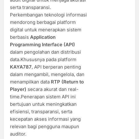
serta transparansi.
Perkembangan teknologi informasi
mendorong berbagai platform
digital untuk menerapkan sistem
berbasis
Application
Programming Interface (API)
dalam pengolahan dan distribusi
data.Khususnya pada platform
KAYA787
, API berperan penting
dalam mengambil, mengelola, dan
menampilkan data
RTP (Return to
Player)
secara akurat dan real-
time.Penerapan sistem API ini
bertujuan untuk meningkatkan
efisiensi, transparansi, serta
kecepatan akses informasi yang
relevan bagi pengguna maupun
auditor.