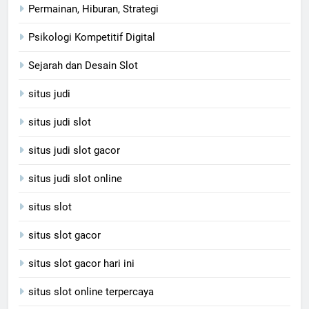
Permainan, Hiburan, Strategi
Psikologi Kompetitif Digital
Sejarah dan Desain Slot
situs judi
situs judi slot
situs judi slot gacor
situs judi slot online
situs slot
situs slot gacor
situs slot gacor hari ini
situs slot online terpercaya