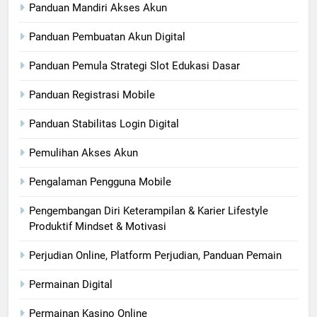
Panduan Mandiri Akses Akun
Panduan Pembuatan Akun Digital
Panduan Pemula Strategi Slot Edukasi Dasar
Panduan Registrasi Mobile
Panduan Stabilitas Login Digital
Pemulihan Akses Akun
Pengalaman Pengguna Mobile
Pengembangan Diri Keterampilan & Karier Lifestyle
Produktif Mindset & Motivasi
Perjudian Online, Platform Perjudian, Panduan Pemain
Permainan Digital
Permainan Kasino Online