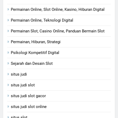
Permainan Online, Slot Online, Kasino, Hiburan Digital
Permainan Online, Teknologi Digital
Permainan Slot, Casino Online, Panduan Bermain Slot
Permainan, Hiburan, Strategi
Psikologi Kompetitif Digital
Sejarah dan Desain Slot
situs judi
situs judi slot
situs judi slot gacor
situs judi slot online
situs slot