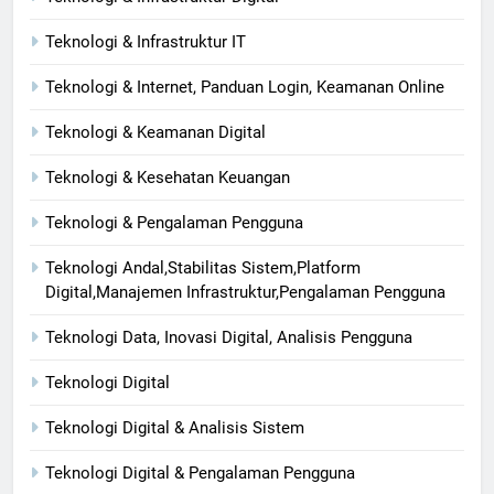
Teknologi & Infrastruktur IT
Teknologi & Internet, Panduan Login, Keamanan Online
Teknologi & Keamanan Digital
Teknologi & Kesehatan Keuangan
Teknologi & Pengalaman Pengguna
Teknologi Andal,Stabilitas Sistem,Platform
Digital,Manajemen Infrastruktur,Pengalaman Pengguna
Teknologi Data, Inovasi Digital, Analisis Pengguna
Teknologi Digital
Teknologi Digital & Analisis Sistem
Teknologi Digital & Pengalaman Pengguna