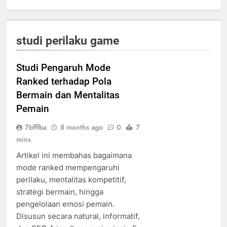
studi perilaku game
Studi Pengaruh Mode
Ranked terhadap Pola
Bermain dan Mentalitas
Pemain
7bfffba
8 months ago
0
7
mins
Artikel ini membahas bagaimana
mode ranked mempengaruhi
perilaku, mentalitas kompetitif,
strategi bermain, hingga
pengelolaan emosi pemain.
Disusun secara natural, informatif,