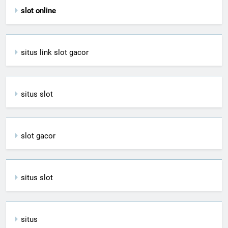
slot online
situs link slot gacor
situs slot
slot gacor
situs slot
situs