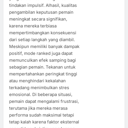
tindakan impulsif. Alhasil, kualitas
pengambilan keputusan pemain
meningkat secara signifikan,
karena mereka terbiasa
mempertimbangkan konsekuensi
dari setiap langkah yang diambil.
Meskipun memiliki banyak dampak
positif, mode ranked juga dapat
memunculkan efek samping bagi
sebagian pemain. Tekanan untuk
mempertahankan peringkat tinggi
atau menghindari kekalahan
terkadang menimbulkan stres
emosional. Di beberapa situasi,
pemain dapat mengalami frustrasi,
terutama jika mereka merasa
performa sudah maksimal tetapi
tetap kalah karena faktor eksternal