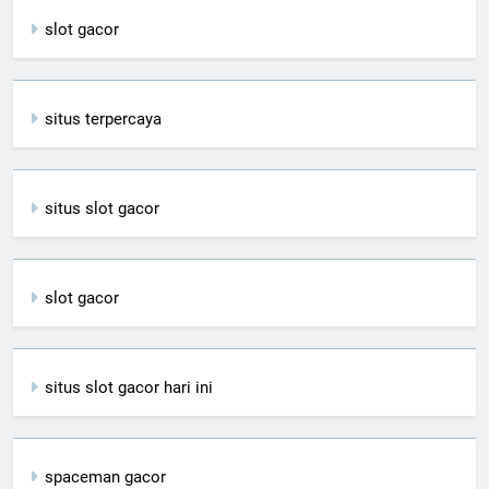
slot gacor
situs terpercaya
situs slot gacor
slot gacor
situs slot gacor hari ini
spaceman gacor