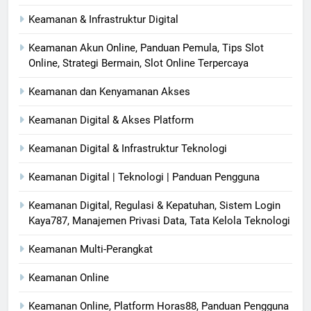
Keamanan & Infrastruktur Digital
Keamanan Akun Online, Panduan Pemula, Tips Slot
Online, Strategi Bermain, Slot Online Terpercaya
Keamanan dan Kenyamanan Akses
Keamanan Digital & Akses Platform
Keamanan Digital & Infrastruktur Teknologi
Keamanan Digital | Teknologi | Panduan Pengguna
Keamanan Digital, Regulasi & Kepatuhan, Sistem Login
Kaya787, Manajemen Privasi Data, Tata Kelola Teknologi
Keamanan Multi-Perangkat
Keamanan Online
Keamanan Online, Platform Horas88, Panduan Pengguna