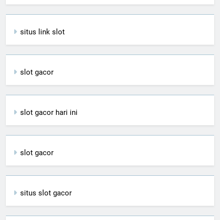
situs link slot
slot gacor
slot gacor hari ini
slot gacor
situs slot gacor