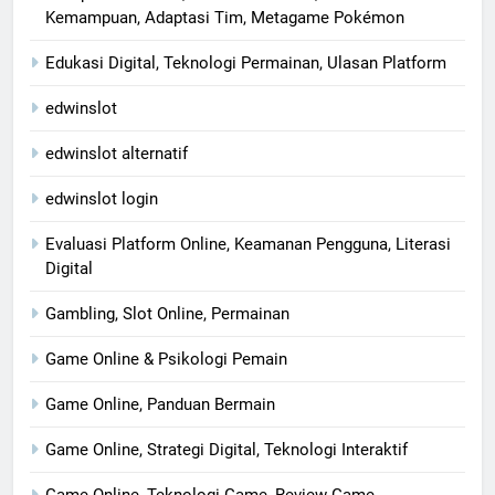
Kemampuan, Adaptasi Tim, Metagame Pokémon
Edukasi Digital, Teknologi Permainan, Ulasan Platform
edwinslot
edwinslot alternatif
edwinslot login
Evaluasi Platform Online, Keamanan Pengguna, Literasi
Digital
Gambling, Slot Online, Permainan
Game Online & Psikologi Pemain
Game Online, Panduan Bermain
Game Online, Strategi Digital, Teknologi Interaktif
Game Online, Teknologi Game, Review Game