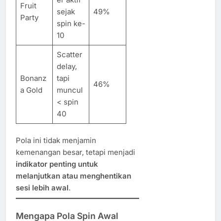
Fruit
sejak
49%
Party
spin ke-
10
Scatter
delay,
Bonanz
tapi
46%
a Gold
muncul
< spin
40
Pola ini tidak menjamin
kemenangan besar, tetapi menjadi
indikator penting untuk
melanjutkan atau menghentikan
sesi lebih awal
.
Mengapa Pola Spin Awal