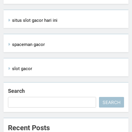
situs slot gacor hari ini
spaceman gacor
slot gacor
Search
SEARCH
Recent Posts