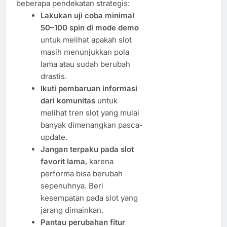
beberapa pendekatan strategis:
Lakukan uji coba minimal
50–100 spin di mode demo
untuk melihat apakah slot
masih menunjukkan pola
lama atau sudah berubah
drastis.
Ikuti pembaruan informasi
dari komunitas
untuk
melihat tren slot yang mulai
banyak dimenangkan pasca-
update.
Jangan terpaku pada slot
favorit lama
, karena
performa bisa berubah
sepenuhnya. Beri
kesempatan pada slot yang
jarang dimainkan.
Pantau perubahan fitur