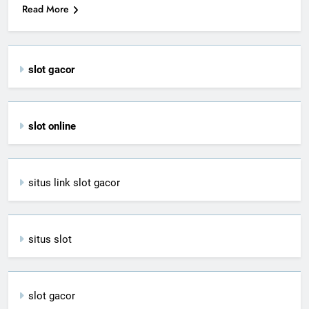
Read More
slot gacor
slot online
situs link slot gacor
situs slot
slot gacor