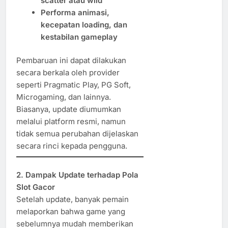
scatter atau wild
Performa animasi,
kecepatan loading, dan
kestabilan gameplay
Pembaruan ini dapat dilakukan
secara berkala oleh provider
seperti Pragmatic Play, PG Soft,
Microgaming, dan lainnya.
Biasanya, update diumumkan
melalui platform resmi, namun
tidak semua perubahan dijelaskan
secara rinci kepada pengguna.
2. Dampak Update terhadap Pola
Slot Gacor
Setelah update, banyak pemain
melaporkan bahwa game yang
sebelumnya mudah memberikan