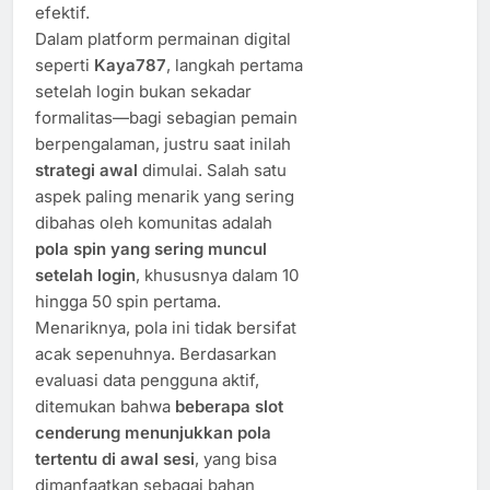
efektif.
Dalam platform permainan digital
seperti
Kaya787
, langkah pertama
setelah login bukan sekadar
formalitas—bagi sebagian pemain
berpengalaman, justru saat inilah
strategi awal
dimulai. Salah satu
aspek paling menarik yang sering
dibahas oleh komunitas adalah
pola spin yang sering muncul
setelah login
, khususnya dalam 10
hingga 50 spin pertama.
Menariknya, pola ini tidak bersifat
acak sepenuhnya. Berdasarkan
evaluasi data pengguna aktif,
ditemukan bahwa
beberapa slot
cenderung menunjukkan pola
tertentu di awal sesi
, yang bisa
dimanfaatkan sebagai bahan