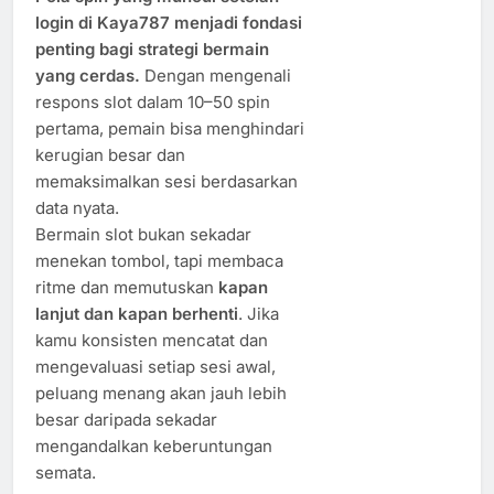
login di Kaya787 menjadi fondasi
penting bagi strategi bermain
yang cerdas.
Dengan mengenali
respons slot dalam 10–50 spin
pertama, pemain bisa menghindari
kerugian besar dan
memaksimalkan sesi berdasarkan
data nyata.
Bermain slot bukan sekadar
menekan tombol, tapi membaca
ritme dan memutuskan
kapan
lanjut dan kapan berhenti
. Jika
kamu konsisten mencatat dan
mengevaluasi setiap sesi awal,
peluang menang akan jauh lebih
besar daripada sekadar
mengandalkan keberuntungan
semata.