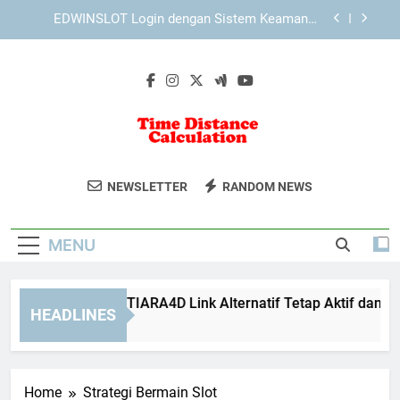
Skip
Solusi Login Edwinslot Saat Lupa Informasi Akun
to
dengan Langkah Aman dan Praktis
content
Kesalahan Umum Saat Lebah4D Login dan Cara
Menghindarinya
Cara Memastikan TIARA4D Link Alternatif Tetap
Aktif dan Sesuai
EDWINSLOT Login dengan Sistem Keamanan
yang Mendukung Kenyamanan Pengguna
Time Distance
Alat Perhitungan Jarak Dan Waktu
Solusi Login Edwinslot Saat Lupa Informasi Akun
NEWSLETTER
RANDOM NEWS
dengan Langkah Aman dan Praktis
Calculation
Perjalanan Yang Praktis Di Time
Kesalahan Umum Saat Lebah4D Login dan Cara
Distance Calculation.
Menghindarinya
MENU
ara Memastikan TIARA4D Link Alternatif Tetap Aktif dan Sesu
HEADLINES
 Weeks Ago
Home
Strategi Bermain Slot