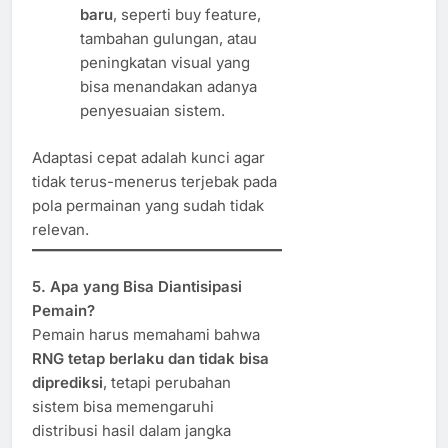
baru
, seperti buy feature,
tambahan gulungan, atau
peningkatan visual yang
bisa menandakan adanya
penyesuaian sistem.
Adaptasi cepat adalah kunci agar
tidak terus-menerus terjebak pada
pola permainan yang sudah tidak
relevan.
5. Apa yang Bisa Diantisipasi
Pemain?
Pemain harus memahami bahwa
RNG tetap berlaku dan tidak bisa
diprediksi
, tetapi perubahan
sistem bisa memengaruhi
distribusi hasil dalam jangka