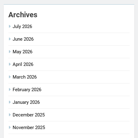
Archives
July 2026
June 2026
May 2026
April 2026
March 2026
February 2026
January 2026
December 2025
November 2025