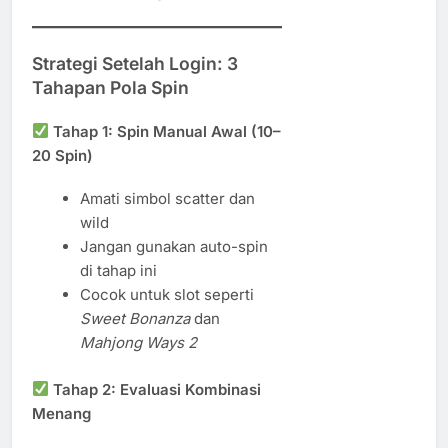
Strategi Setelah Login: 3
Tahapan Pola Spin
Tahap 1: Spin Manual Awal (10–
20 Spin)
Amati simbol scatter dan
wild
Jangan gunakan auto-spin
di tahap ini
Cocok untuk slot seperti
Sweet Bonanza
dan
Mahjong Ways 2
Tahap 2: Evaluasi Kombinasi
Menang