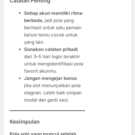
Catatan Penting
Setiap akun memiliki ritme
berbeda
, jadi pola yang
berhasil untuk satu pemain
belum tentu cocok untuk
yang lain.
Gunakan catatan pribadi
dari 3–5 hari login terakhir
untuk mengidentifikasi pola
favorit akunmu.
Jangan mengejar bonus
jika slot menunjukkan pola
stagnan. Lebih baik simpan
modal dan ganti sesi.
Kesimpulan
Pola spin yang muncul setelah