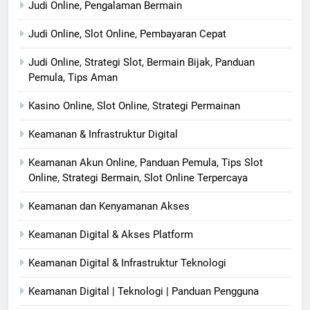
Judi Online, Pengalaman Bermain
Judi Online, Slot Online, Pembayaran Cepat
Judi Online, Strategi Slot, Bermain Bijak, Panduan
Pemula, Tips Aman
Kasino Online, Slot Online, Strategi Permainan
Keamanan & Infrastruktur Digital
Keamanan Akun Online, Panduan Pemula, Tips Slot
Online, Strategi Bermain, Slot Online Terpercaya
Keamanan dan Kenyamanan Akses
Keamanan Digital & Akses Platform
Keamanan Digital & Infrastruktur Teknologi
Keamanan Digital | Teknologi | Panduan Pengguna