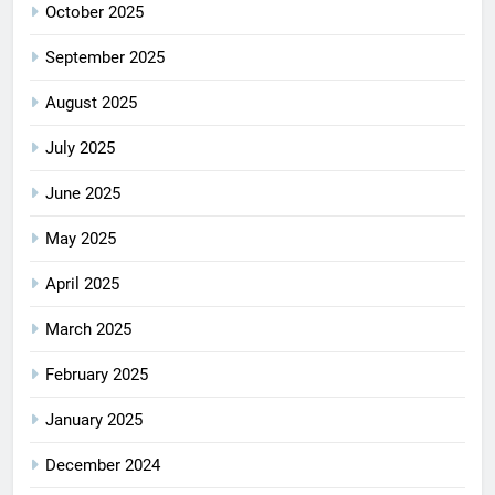
October 2025
September 2025
August 2025
July 2025
June 2025
May 2025
April 2025
March 2025
February 2025
January 2025
December 2024