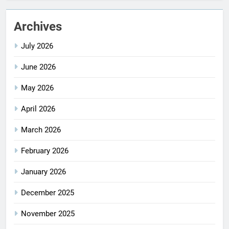
Archives
July 2026
June 2026
May 2026
April 2026
March 2026
February 2026
January 2026
December 2025
November 2025