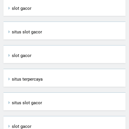
slot gacor
situs slot gacor
slot gacor
situs terpercaya
situs slot gacor
slot gacor