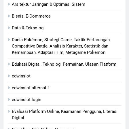
Arsitektur Jaringan & Optimasi Sistem
Bisnis, E-Commerce
Data & Teknologi
Dunia Pokémon, Strategi Game, Taktik Pertarungan,
Competitive Battle, Analisis Karakter, Statistik dan
Kemampuan, Adaptasi Tim, Metagame Pokémon
Edukasi Digital, Teknologi Permainan, Ulasan Platform
edwinslot
edwinslot alternatif
edwinslot login
Evaluasi Platform Online, Keamanan Pengguna, Literasi
Digital