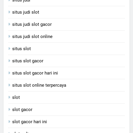
situs judi slot
situs judi slot gacor
situs judi slot online
situs slot
situs slot gacor
situs slot gacor hari ini
situs slot online terpercaya
slot
slot gacor
slot gacor hari ini