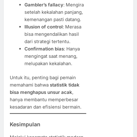
Gambler’s fallacy
: Mengira
setelah kekalahan panjang,
kemenangan pasti datang.
Illusion of control
: Merasa
bisa mengendalikan hasil
dari strategi tertentu.
Confirmation bias
: Hanya
mengingat saat menang,
melupakan kekalahan.
Untuk itu, penting bagi pemain
memahami bahwa
statistik tidak
bisa menghapus unsur acak
,
hanya membantu memperbesar
kesadaran dan efisiensi bermain.
Kesimpulan