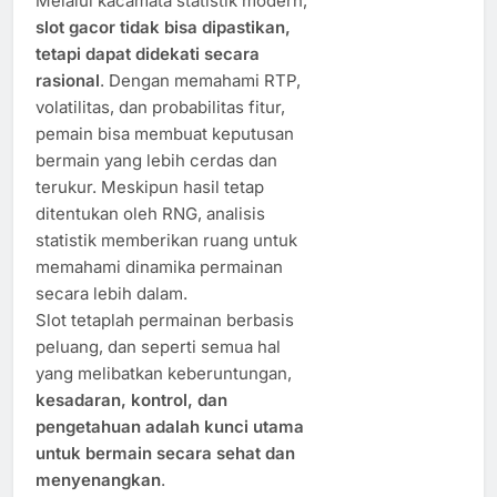
Melalui kacamata statistik modern,
slot gacor tidak bisa dipastikan,
tetapi dapat didekati secara
rasional
. Dengan memahami RTP,
volatilitas, dan probabilitas fitur,
pemain bisa membuat keputusan
bermain yang lebih cerdas dan
terukur. Meskipun hasil tetap
ditentukan oleh RNG, analisis
statistik memberikan ruang untuk
memahami dinamika permainan
secara lebih dalam.
Slot tetaplah permainan berbasis
peluang, dan seperti semua hal
yang melibatkan keberuntungan,
kesadaran, kontrol, dan
pengetahuan adalah kunci utama
untuk bermain secara sehat dan
menyenangkan
.