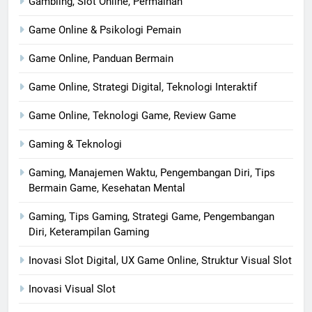
Gambling, Slot Online, Permainan
Game Online & Psikologi Pemain
Game Online, Panduan Bermain
Game Online, Strategi Digital, Teknologi Interaktif
Game Online, Teknologi Game, Review Game
Gaming & Teknologi
Gaming, Manajemen Waktu, Pengembangan Diri, Tips
Bermain Game, Kesehatan Mental
Gaming, Tips Gaming, Strategi Game, Pengembangan
Diri, Keterampilan Gaming
Inovasi Slot Digital, UX Game Online, Struktur Visual Slot
Inovasi Visual Slot