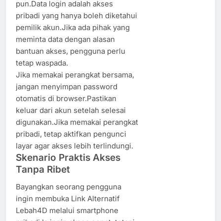
pun.Data login adalah akses
pribadi yang hanya boleh diketahui
pemilik akun.Jika ada pihak yang
meminta data dengan alasan
bantuan akses, pengguna perlu
tetap waspada.
Jika memakai perangkat bersama,
jangan menyimpan password
otomatis di browser.Pastikan
keluar dari akun setelah selesai
digunakan.Jika memakai perangkat
pribadi, tetap aktifkan pengunci
layar agar akses lebih terlindungi.
Skenario Praktis Akses
Tanpa Ribet
Bayangkan seorang pengguna
ingin membuka Link Alternatif
Lebah4D melalui smartphone