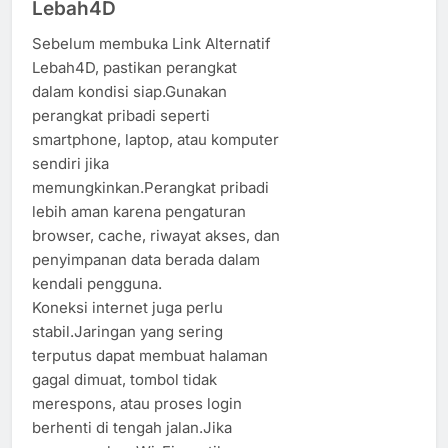
Lebah4D
Sebelum membuka Link Alternatif
Lebah4D, pastikan perangkat
dalam kondisi siap.Gunakan
perangkat pribadi seperti
smartphone, laptop, atau komputer
sendiri jika
memungkinkan.Perangkat pribadi
lebih aman karena pengaturan
browser, cache, riwayat akses, dan
penyimpanan data berada dalam
kendali pengguna.
Koneksi internet juga perlu
stabil.Jaringan yang sering
terputus dapat membuat halaman
gagal dimuat, tombol tidak
merespons, atau proses login
berhenti di tengah jalan.Jika