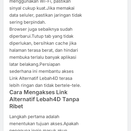
menggunakan Wi-Fi, pastikan
sinyal cukup kuat.Jika memakai
data seluler, pastikan jaringan tidak
sering berpindah.
Browser juga sebaiknya sudah
diperbarui.Tutup tab yang tidak
diperlukan, bersihkan cache jika
halaman terasa berat, dan hindari
membuka terlalu banyak aplikasi
latar belakang.Persiapan
sederhana ini membantu akses
Link Alternatif Lebah4D terasa
lebih ringan dan tidak bertele-tele.
Cara Mengakses Link
Alternatif Lebah4D Tanpa
Ribet
Langkah pertama adalah
menentukan tujuan akses.Apakah
pengguna ingin masuk akun,