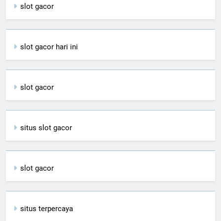
slot gacor
slot gacor hari ini
slot gacor
situs slot gacor
slot gacor
situs terpercaya