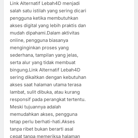
Link Alternatif Lebah4D menjadi
salah satu istilah yang sering dicari
pengguna ketika membutuhkan
akses digital yang lebih praktis dan
mudah dipahami.Dalam aktivitas
online, pengguna biasanya
menginginkan proses yang
sederhana, tampilan yang jelas,
serta alur yang tidak membuat
bingung.Link Alternatif Lebah4D
sering dikaitkan dengan kebutuhan
akses saat halaman utama terasa
lambat, sulit dibuka, atau kurang
responsif pada perangkat tertentu.
Meski tujuannya adalah
memudahkan akses, pengguna
tetap perlu berhati-hati.Akses
tanpa ribet bukan berarti asal
cepat tanpa memeriksa halaman