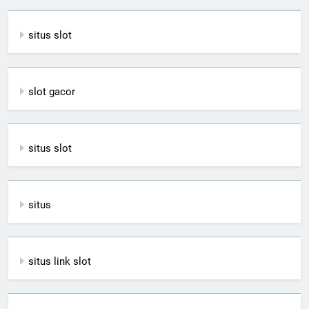
situs slot
slot gacor
situs slot
situs
situs link slot