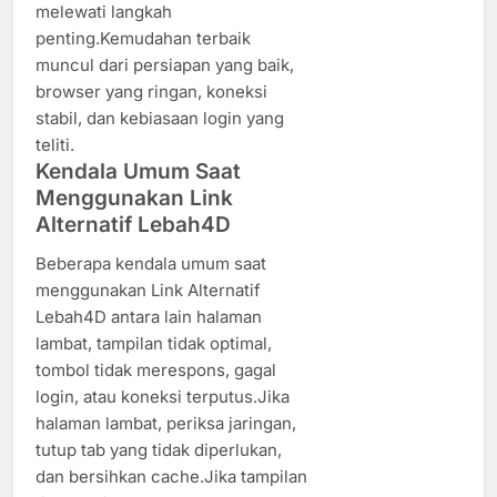
melewati langkah
penting.Kemudahan terbaik
muncul dari persiapan yang baik,
browser yang ringan, koneksi
stabil, dan kebiasaan login yang
teliti.
Kendala Umum Saat
Menggunakan Link
Alternatif Lebah4D
Beberapa kendala umum saat
menggunakan Link Alternatif
Lebah4D antara lain halaman
lambat, tampilan tidak optimal,
tombol tidak merespons, gagal
login, atau koneksi terputus.Jika
halaman lambat, periksa jaringan,
tutup tab yang tidak diperlukan,
dan bersihkan cache.Jika tampilan