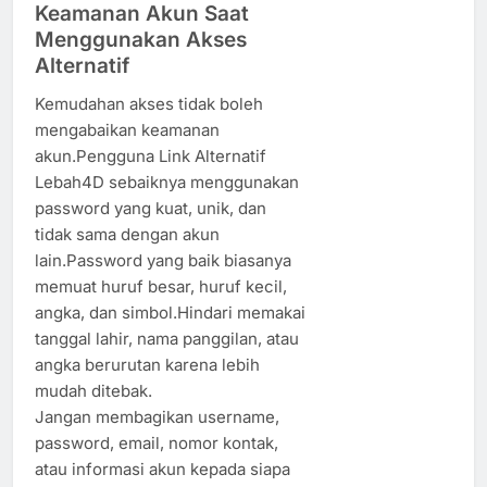
Keamanan Akun Saat
Menggunakan Akses
Alternatif
Kemudahan akses tidak boleh
mengabaikan keamanan
akun.Pengguna Link Alternatif
Lebah4D sebaiknya menggunakan
password yang kuat, unik, dan
tidak sama dengan akun
lain.Password yang baik biasanya
memuat huruf besar, huruf kecil,
angka, dan simbol.Hindari memakai
tanggal lahir, nama panggilan, atau
angka berurutan karena lebih
mudah ditebak.
Jangan membagikan username,
password, email, nomor kontak,
atau informasi akun kepada siapa