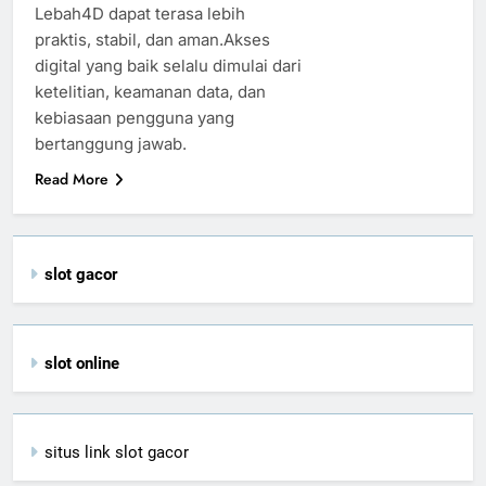
Lebah4D dapat terasa lebih
praktis, stabil, dan aman.Akses
digital yang baik selalu dimulai dari
ketelitian, keamanan data, dan
kebiasaan pengguna yang
bertanggung jawab.
Read More
slot gacor
slot online
situs link slot gacor