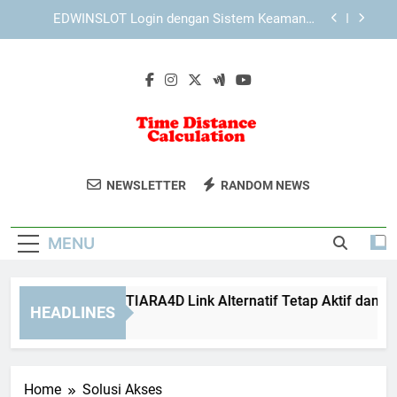
Skip
Solusi Login Edwinslot Saat Lupa Informasi Akun
to
dengan Langkah Aman dan Praktis
content
Kesalahan Umum Saat Lebah4D Login dan Cara
Menghindarinya
Cara Memastikan TIARA4D Link Alternatif Tetap
Aktif dan Sesuai
EDWINSLOT Login dengan Sistem Keamanan
yang Mendukung Kenyamanan Pengguna
Time Distance
Alat Perhitungan Jarak Dan Waktu
Solusi Login Edwinslot Saat Lupa Informasi Akun
NEWSLETTER
RANDOM NEWS
dengan Langkah Aman dan Praktis
Calculation
Perjalanan Yang Praktis Di Time
Kesalahan Umum Saat Lebah4D Login dan Cara
Distance Calculation.
Menghindarinya
MENU
ra Memastikan TIARA4D Link Alternatif Tetap Aktif dan Sesua
HEADLINES
Weeks Ago
Home
Solusi Akses