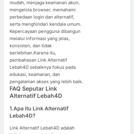
mudah, menjaga keamanan akun,
mengelola browser, memahami
perbedaan login dan alternatif,
serta menghindari kendala umum.
Kepercayaan pengguna dibangun
melalui informasi yang jelas,
konsisten, dan tidak
berlebihan.Karena itu,
pembahasan Link Alternatif
Lebah4D sebaiknya fokus pada
edukasi, keamanan, dan
pengalaman akses yang lebih baik.
FAQ Seputar Link
Alternatif Lebah4D
1.Apa itu Link Alternatif
Lebah4D?
Link Alternatif Lebah4D adalah