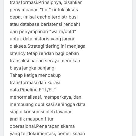
transformasi.Prinsipnya, pisahkan
penyimpanan “hot” untuk akses
cepat (misal cache terdistribusi
atau database berlatensi rendah)
dari penyimpanan “warm/cold”
untuk data historis yang jarang
diakses.Strategi tiering ini menjaga
latency tetap rendah bagi beban
transaksi harian seraya menekan
biaya jangka panjang.
Tahap ketiga mencakup
transformasi dan kurasi
data.Pipeline ETL/ELT
menormalisasi, memperkaya, dan
membuang duplikasi sehingga data
siap dikonsumsi oleh layanan
analitik maupun fitur
operasional.Penerapan skema
yang terdokumentasi, pemeriksaan