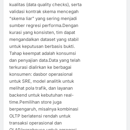
kualitas (data quality checks), serta
validasi kontrak skema mencegah
“skema liar” yang sering menjadi
sumber regresi performa.Dengan
kurasi yang konsisten, tim dapat
mengandalkan dataset yang stabil
untuk keputusan berbasis bukti.
Tahap keempat adalah konsumsi
dan penyajian data.Data yang telah
terkurasi dialirkan ke berbagai
konsumen: dasbor operasional
untuk SRE, model analitik untuk
melihat pola trafik, dan layanan
backend untuk kebutuhan real-
time.Pemilihan store juga
berpengaruh, misalnya kombinasi
OLTP berlatensi rendah untuk
transaksi operasional dan
OLAP/warehouse untuk agregasi