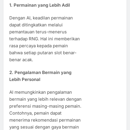
1. Permainan yang Lebih Adil
Dengan AI, keadilan permainan
dapat ditingkatkan melalui
pemantauan terus-menerus
terhadap RNG. Hal ini memberikan
rasa percaya kepada pemain
bahwa setiap putaran slot benar-
benar acak.
2. Pengalaman Bermain yang
Lebih Personal
AI memungkinkan pengalaman
bermain yang lebih relevan dengan
preferensi masing-masing pemain.
Contohnya, pemain dapat
menerima rekomendasi permainan
yang sesuai dengan gaya bermain