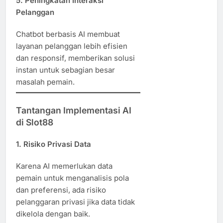
5. Peningkatan Interaksi
Pelanggan
Chatbot berbasis AI membuat
layanan pelanggan lebih efisien
dan responsif, memberikan solusi
instan untuk sebagian besar
masalah pemain.
Tantangan Implementasi AI
di Slot88
1. Risiko Privasi Data
Karena AI memerlukan data
pemain untuk menganalisis pola
dan preferensi, ada risiko
pelanggaran privasi jika data tidak
dikelola dengan baik.