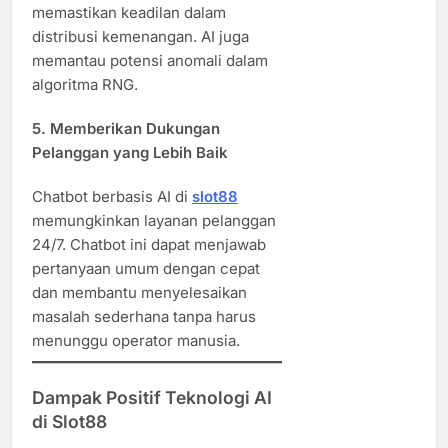
memastikan keadilan dalam
distribusi kemenangan. AI juga
memantau potensi anomali dalam
algoritma RNG.
5. Memberikan Dukungan
Pelanggan yang Lebih Baik
Chatbot berbasis AI di
slot88
memungkinkan layanan pelanggan
24/7. Chatbot ini dapat menjawab
pertanyaan umum dengan cepat
dan membantu menyelesaikan
masalah sederhana tanpa harus
menunggu operator manusia.
Dampak Positif Teknologi AI
di Slot88