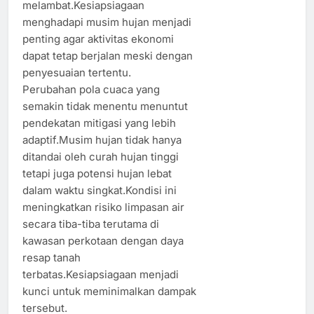
melambat.Kesiapsiagaan
menghadapi musim hujan menjadi
penting agar aktivitas ekonomi
dapat tetap berjalan meski dengan
penyesuaian tertentu.
Perubahan pola cuaca yang
semakin tidak menentu menuntut
pendekatan mitigasi yang lebih
adaptif.Musim hujan tidak hanya
ditandai oleh curah hujan tinggi
tetapi juga potensi hujan lebat
dalam waktu singkat.Kondisi ini
meningkatkan risiko limpasan air
secara tiba-tiba terutama di
kawasan perkotaan dengan daya
resap tanah
terbatas.Kesiapsiagaan menjadi
kunci untuk meminimalkan dampak
tersebut.