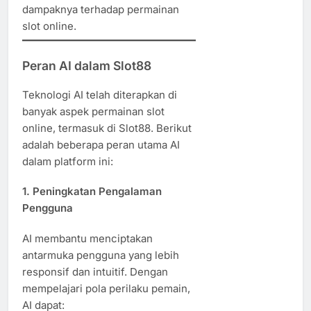
dampaknya terhadap permainan
slot online.
Peran AI dalam Slot88
Teknologi AI telah diterapkan di
banyak aspek permainan slot
online, termasuk di Slot88. Berikut
adalah beberapa peran utama AI
dalam platform ini:
1. Peningkatan Pengalaman
Pengguna
AI membantu menciptakan
antarmuka pengguna yang lebih
responsif dan intuitif. Dengan
mempelajari pola perilaku pemain,
AI dapat: