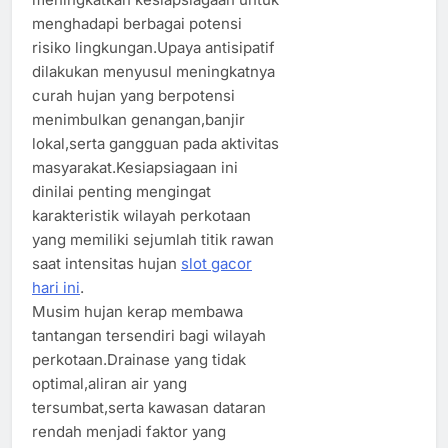
menghadapi berbagai potensi
risiko lingkungan.Upaya antisipatif
dilakukan menyusul meningkatnya
curah hujan yang berpotensi
menimbulkan genangan,banjir
lokal,serta gangguan pada aktivitas
masyarakat.Kesiapsiagaan ini
dinilai penting mengingat
karakteristik wilayah perkotaan
yang memiliki sejumlah titik rawan
saat intensitas hujan
slot gacor
hari ini
.
Musim hujan kerap membawa
tantangan tersendiri bagi wilayah
perkotaan.Drainase yang tidak
optimal,aliran air yang
tersumbat,serta kawasan dataran
rendah menjadi faktor yang