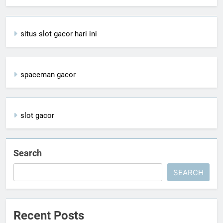
situs slot gacor hari ini
spaceman gacor
slot gacor
Search
SEARCH
Recent Posts