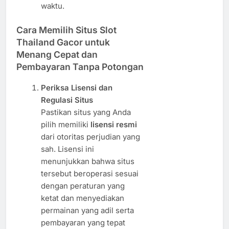
waktu.
Cara Memilih Situs Slot
Thailand Gacor untuk
Menang Cepat dan
Pembayaran Tanpa Potongan
Periksa Lisensi dan
Regulasi Situs
Pastikan situs yang Anda
pilih memiliki
lisensi resmi
dari otoritas perjudian yang
sah. Lisensi ini
menunjukkan bahwa situs
tersebut beroperasi sesuai
dengan peraturan yang
ketat dan menyediakan
permainan yang adil serta
pembayaran yang tepat