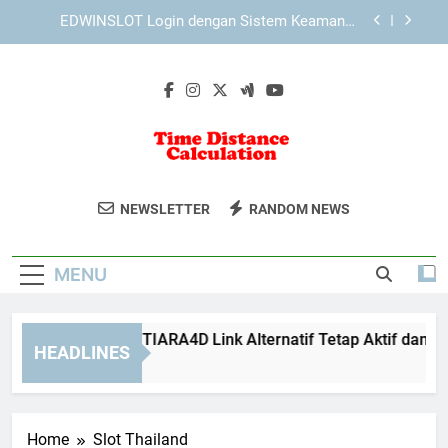
Skip
Solusi Login Edwinslot Saat Lupa Informasi Akun
to
dengan Langkah Aman dan Praktis
content
Kesalahan Umum Saat Lebah4D Login dan Cara
Menghindarinya
Cara Memastikan TIARA4D Link Alternatif Tetap
Aktif dan Sesuai
EDWINSLOT Login dengan Sistem Keamanan
yang Mendukung Kenyamanan Pengguna
Time Distance
Alat Perhitungan Jarak Dan Waktu
Solusi Login Edwinslot Saat Lupa Informasi Akun
NEWSLETTER
RANDOM NEWS
dengan Langkah Aman dan Praktis
Calculation
Perjalanan Yang Praktis Di Time
Kesalahan Umum Saat Lebah4D Login dan Cara
Distance Calculation.
Menghindarinya
MENU
ra Memastikan TIARA4D Link Alternatif Tetap Aktif dan Sesua
HEADLINES
Weeks Ago
Home
Slot Thailand