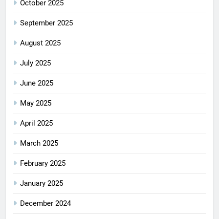
October 2025
September 2025
August 2025
July 2025
June 2025
May 2025
April 2025
March 2025
February 2025
January 2025
December 2024