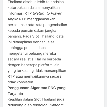
Thailand disebut lebih fair adalah
keterbukaan dalam menyajikan
informasi RTP (
Return to Player
).
Angka RTP menggambarkan
persentase rata-rata pengembalian
kepada pemain dalam jangka
panjang. Pada Slot Thailand, data
ini ditampilkan dengan jelas
sehingga pemain dapat
mengetahui peluang mereka
secara realistis. Hal ini berbeda
dengan beberapa platform lain
yang terkadang tidak menampilkan
RTP atau menyajikannya secara
tidak konsisten.
Penggunaan Algoritma RNG yang
Terjamin
Keadilan dalam Slot Thailand juga
didukung oleh teknologi
Random