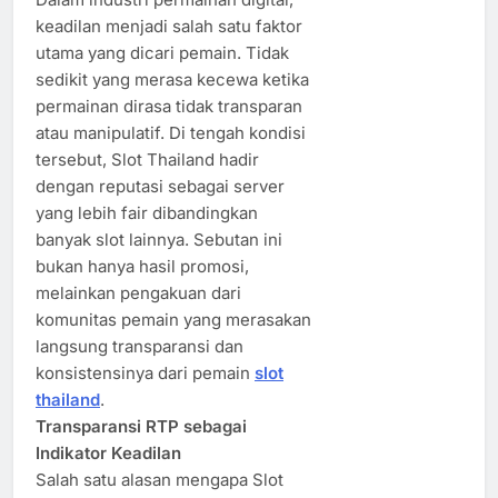
keadilan menjadi salah satu faktor
utama yang dicari pemain. Tidak
sedikit yang merasa kecewa ketika
permainan dirasa tidak transparan
atau manipulatif. Di tengah kondisi
tersebut, Slot Thailand hadir
dengan reputasi sebagai server
yang lebih fair dibandingkan
banyak slot lainnya. Sebutan ini
bukan hanya hasil promosi,
melainkan pengakuan dari
komunitas pemain yang merasakan
langsung transparansi dan
konsistensinya dari pemain
slot
thailand
.
Transparansi RTP sebagai
Indikator Keadilan
Salah satu alasan mengapa Slot