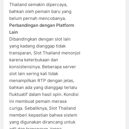
Thailand semakin dipercaya,
bahkan oleh pemain baru yang
belum pernah mencobanya.
Perbandingan dengan Platform
Lain
Dibandingkan dengan slot lain
yang kadang dianggap tidak
transparan, Slot Thailand menonjol
karena keterbukaan dan
konsistensinya. Beberapa server
slot lain sering kali tidak
menampilkan RTP dengan jelas,
bahkan ada yang dianggap terlalu
fluktuatif dalam hasil spin. Kondisi
ini membuat pemain merasa
curiga. Sebaliknya, Slot Thailand
memberi kepastian bahwa sistem
yang digunakan dirancang untuk
adil dan transparan, tanpa