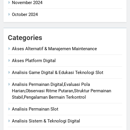
November 2024
October 2024
Categories
Akses Alternatif & Manajemen Maintenance
Akses Platform Digital
Analisis Game Digital & Edukasi Teknologi Slot
Analisis Permainan Digital,Evaluasi Pola
Harian,Observasi Ritme Putaran,Struktur Permainan
Stabil,Pengalaman Bermain Terkontrol
Analisis Permainan Slot
Analisis Sistem & Teknologi Digital