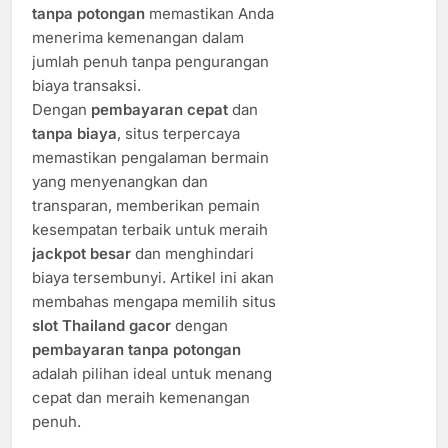
tanpa potongan
memastikan Anda
menerima kemenangan dalam
jumlah penuh tanpa pengurangan
biaya transaksi.
Dengan
pembayaran cepat
dan
tanpa biaya
, situs terpercaya
memastikan pengalaman bermain
yang menyenangkan dan
transparan, memberikan pemain
kesempatan terbaik untuk meraih
jackpot besar
dan menghindari
biaya tersembunyi. Artikel ini akan
membahas mengapa memilih situs
slot Thailand gacor
dengan
pembayaran tanpa potongan
adalah pilihan ideal untuk menang
cepat dan meraih kemenangan
penuh.