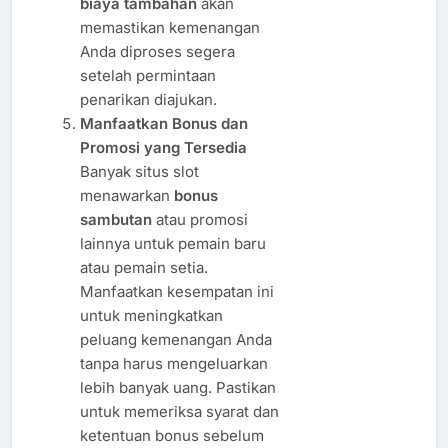
biaya tambahan
akan
memastikan kemenangan
Anda diproses segera
setelah permintaan
penarikan diajukan.
Manfaatkan Bonus dan
Promosi yang Tersedia
Banyak situs slot
menawarkan
bonus
sambutan
atau promosi
lainnya untuk pemain baru
atau pemain setia.
Manfaatkan kesempatan ini
untuk meningkatkan
peluang kemenangan Anda
tanpa harus mengeluarkan
lebih banyak uang. Pastikan
untuk memeriksa syarat dan
ketentuan bonus sebelum