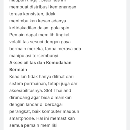
membuat distribusi kemenangan
terasa konsisten, tidak
menimbulkan kesan adanya
ketidakadilan dalam pola spin.
Pemain dapat memilih tingkat
volatilitas sesuai dengan gaya
bermain mereka, tanpa merasa ada
manipulasi tersembunyi.
Aksesibilitas dan Kemudahan
Bermain
Keadilan tidak hanya dilihat dari
sistem permainan, tetapi juga dari
aksesibilitasnya. Slot Thailand
dirancang agar bisa dimainkan
dengan lancar di berbagai
perangkat, baik komputer maupun
smartphone. Hal ini memastikan
semua pemain memiliki