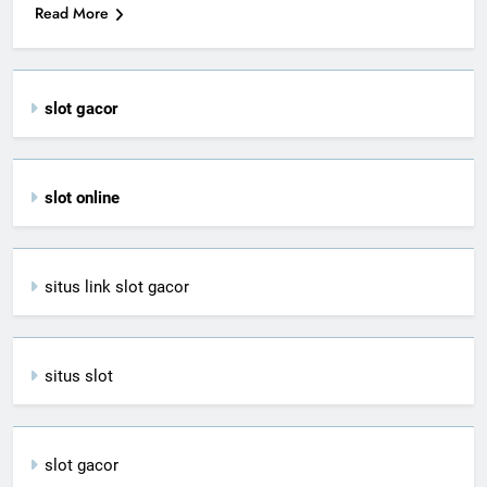
Read More
slot gacor
slot online
situs link slot gacor
situs slot
slot gacor