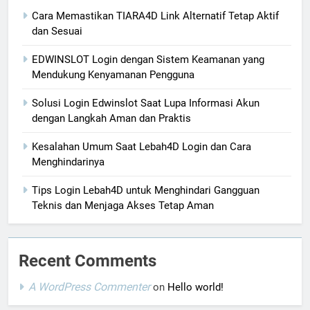
Cara Memastikan TIARA4D Link Alternatif Tetap Aktif
dan Sesuai
EDWINSLOT Login dengan Sistem Keamanan yang
Mendukung Kenyamanan Pengguna
Solusi Login Edwinslot Saat Lupa Informasi Akun
dengan Langkah Aman dan Praktis
Kesalahan Umum Saat Lebah4D Login dan Cara
Menghindarinya
Tips Login Lebah4D untuk Menghindari Gangguan
Teknis dan Menjaga Akses Tetap Aman
Recent Comments
A WordPress Commenter
on
Hello world!