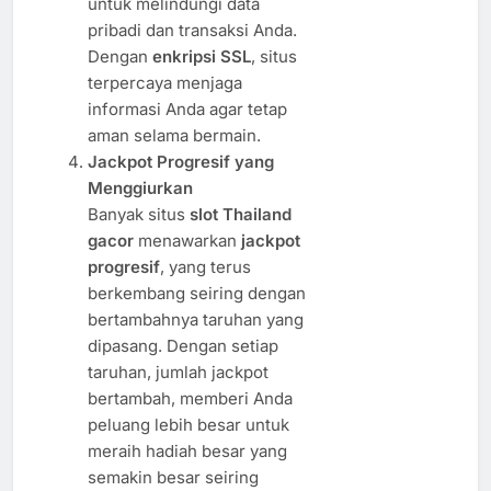
untuk melindungi data
pribadi dan transaksi Anda.
Dengan
enkripsi SSL
, situs
terpercaya menjaga
informasi Anda agar tetap
aman selama bermain.
Jackpot Progresif yang
Menggiurkan
Banyak situs
slot Thailand
gacor
menawarkan
jackpot
progresif
, yang terus
berkembang seiring dengan
bertambahnya taruhan yang
dipasang. Dengan setiap
taruhan, jumlah jackpot
bertambah, memberi Anda
peluang lebih besar untuk
meraih hadiah besar yang
semakin besar seiring