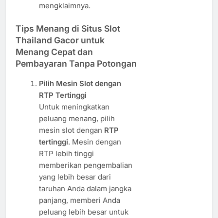
mengklaimnya.
Tips Menang di Situs Slot
Thailand Gacor untuk
Menang Cepat dan
Pembayaran Tanpa Potongan
Pilih Mesin Slot dengan
RTP Tertinggi
Untuk meningkatkan
peluang menang, pilih
mesin slot dengan
RTP
tertinggi
. Mesin dengan
RTP lebih tinggi
memberikan pengembalian
yang lebih besar dari
taruhan Anda dalam jangka
panjang, memberi Anda
peluang lebih besar untuk