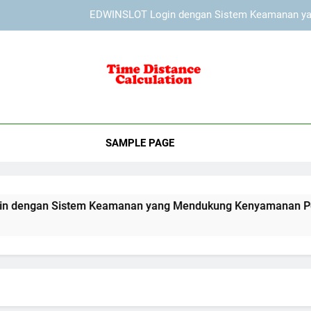
EDWINSLOT Login dengan Sistem Keamanan y
Solusi Login Edwinslot Saat Lupa Informasi 
Kesalahan Umum Saat Le
e Distance Calculatio
Cara Memastikan TIARA4D L
tungan Jarak Dan Waktu Perjalanan Yang Praktis Di Time Distan
EDWINSLOT Login dengan Sistem Keamanan y
SAMPLE PAGE
Solusi Login Edwinslot Saat Lupa Informasi 
Kesalahan Umum Saat Le
istem Keamanan yang Mendukung Kenyamanan Pengguna