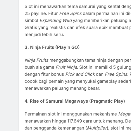
Slot ini menawarkan tema samurai yang kental den
25 payline. Fitur
Free Spins
dalam permainan ini di
simbol
Expanding Wild
yang memberikan peluang me
Grafis yang realistis dan efek suara epik membua
menjadi lebih seru.
3.
Ninja Fruits (Play’n GO)
Ninja Fruits
menggabungkan tema ninja dengan pe
buah ala game
Fruit Ninja
. Slot ini memiliki 5 gulun
dengan fitur bonus
Pick and Click
dan
Free Spins
.
cocok bagi pemain yang menyukai gameplay sederh
menawarkan peluang menang besar.
4.
Rise of Samurai Megaways (Pragmatic Play)
Permainan slot ini menggunakan mekanisme
Mega
menawarkan hingga 117.649 cara untuk menang. De
dan pengganda kemenangan (
Multiplier
), slot ini 