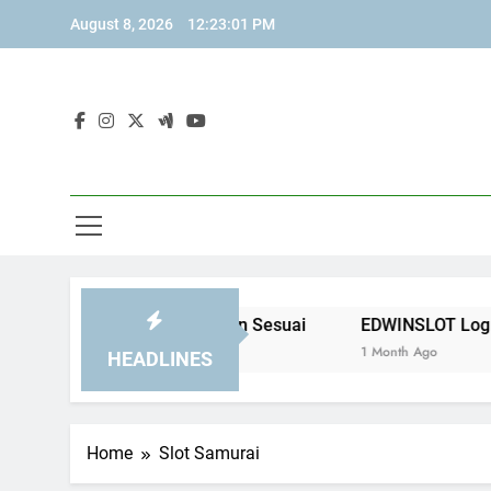
Skip
August 8, 2026
12:23:02 PM
to
content
Tim
Alat Perhi
tif Tetap Aktif dan Sesuai
EDWINSLOT Login dengan S
1 Month Ago
HEADLINES
Home
Slot Samurai