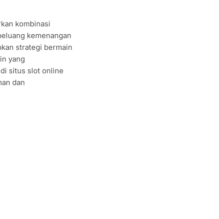
rkan kombinasi
n peluang kemenangan
kan strategi bermain
in yang
 situs slot online
man dan