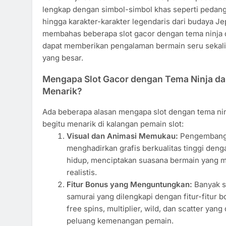
lengkap dengan simbol-simbol khas seperti pedang 
hingga karakter-karakter legendaris dari budaya Jep
membahas beberapa slot gacor dengan tema ninja 
dapat memberikan pengalaman bermain seru sekal
yang besar.
Mengapa Slot Gacor dengan Tema Ninja da
Menarik?
Ada beberapa alasan mengapa slot dengan tema nin
begitu menarik di kalangan pemain slot:
Visual dan Animasi Memukau:
Pengembang 
menghadirkan grafis berkualitas tinggi deng
hidup, menciptakan suasana bermain yang 
realistis.
Fitur Bonus yang Menguntungkan:
Banyak sl
samurai yang dilengkapi dengan fitur-fitur 
free spins, multiplier, wild, dan scatter yan
peluang kemenangan pemain.