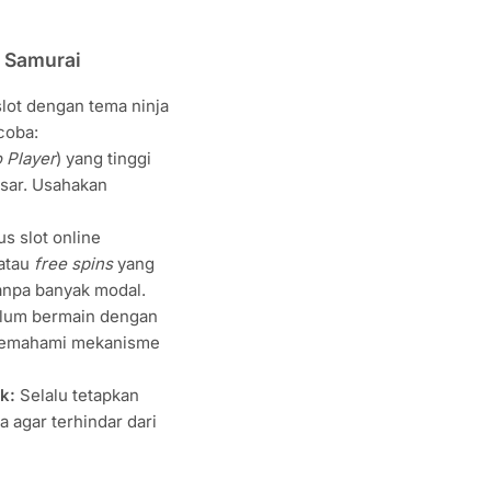
n Samurai
lot dengan tema ninja
coba:
o Player
) yang tinggi
sar. Usahakan
s slot online
atau
free spins
yang
npa banyak modal.
um bermain dengan
 memahami mekanisme
k:
Selalu tetapkan
 agar terhindar dari