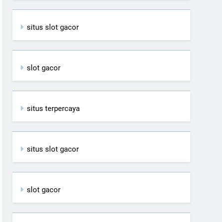
situs slot gacor
slot gacor
situs terpercaya
situs slot gacor
slot gacor