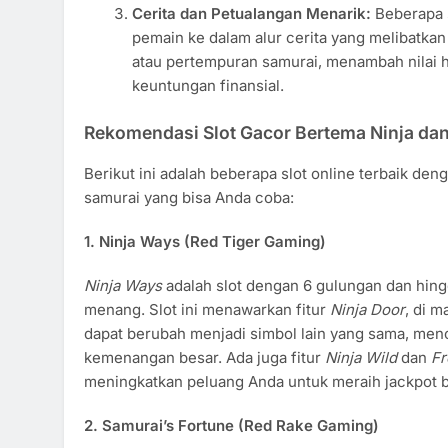
Cerita dan Petualangan Menarik:
Beberapa 
pemain ke dalam alur cerita yang melibatkan
atau pertempuran samurai, menambah nilai h
keuntungan finansial.
Rekomendasi Slot Gacor Bertema Ninja da
Berikut ini adalah beberapa slot online terbaik den
samurai yang bisa Anda coba:
1.
Ninja Ways (Red Tiger Gaming)
Ninja Ways
adalah slot dengan 6 gulungan dan hing
menang. Slot ini menawarkan fitur
Ninja Door
, di 
dapat berubah menjadi simbol lain yang sama, men
kemenangan besar. Ada juga fitur
Ninja Wild
dan
Fr
meningkatkan peluang Anda untuk meraih jackpot b
2.
Samurai’s Fortune (Red Rake Gaming)