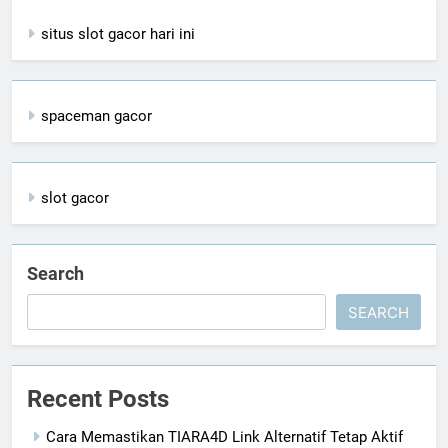
situs slot gacor hari ini
spaceman gacor
slot gacor
Search
SEARCH
Recent Posts
Cara Memastikan TIARA4D Link Alternatif Tetap Aktif