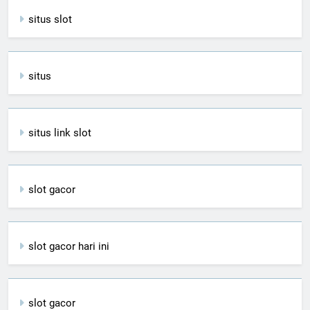
situs slot
situs
situs link slot
slot gacor
slot gacor hari ini
slot gacor