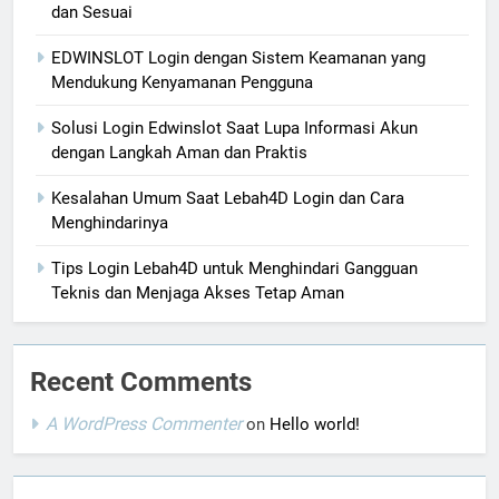
dan Sesuai
EDWINSLOT Login dengan Sistem Keamanan yang
Mendukung Kenyamanan Pengguna
Solusi Login Edwinslot Saat Lupa Informasi Akun
dengan Langkah Aman dan Praktis
Kesalahan Umum Saat Lebah4D Login dan Cara
Menghindarinya
Tips Login Lebah4D untuk Menghindari Gangguan
Teknis dan Menjaga Akses Tetap Aman
Recent Comments
A WordPress Commenter
on
Hello world!