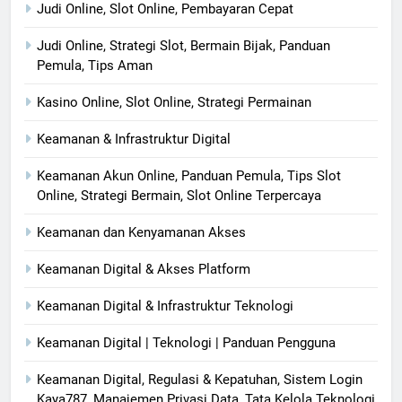
Judi Online, Slot Online, Pembayaran Cepat
Judi Online, Strategi Slot, Bermain Bijak, Panduan
Pemula, Tips Aman
Kasino Online, Slot Online, Strategi Permainan
Keamanan & Infrastruktur Digital
Keamanan Akun Online, Panduan Pemula, Tips Slot
Online, Strategi Bermain, Slot Online Terpercaya
Keamanan dan Kenyamanan Akses
Keamanan Digital & Akses Platform
Keamanan Digital & Infrastruktur Teknologi
Keamanan Digital | Teknologi | Panduan Pengguna
Keamanan Digital, Regulasi & Kepatuhan, Sistem Login
Kaya787, Manajemen Privasi Data, Tata Kelola Teknologi