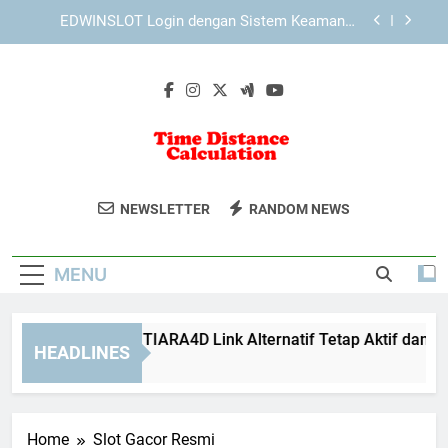
Skip
Solusi Login Edwinslot Saat Lupa Informasi Akun
to
dengan Langkah Aman dan Praktis
content
Kesalahan Umum Saat Lebah4D Login dan Cara
Menghindarinya
Cara Memastikan TIARA4D Link Alternatif Tetap
Aktif dan Sesuai
EDWINSLOT Login dengan Sistem Keamanan
yang Mendukung Kenyamanan Pengguna
Time Distance
Alat Perhitungan Jarak Dan Waktu
Solusi Login Edwinslot Saat Lupa Informasi Akun
NEWSLETTER
RANDOM NEWS
dengan Langkah Aman dan Praktis
Calculation
Perjalanan Yang Praktis Di Time
Kesalahan Umum Saat Lebah4D Login dan Cara
Distance Calculation.
Menghindarinya
MENU
ra Memastikan TIARA4D Link Alternatif Tetap Aktif dan Sesua
HEADLINES
Month Ago
Home
Slot Gacor Resmi