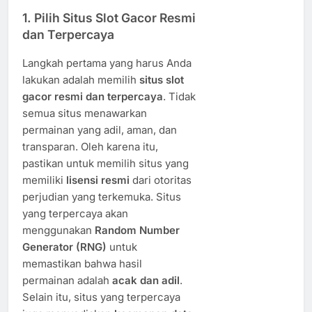
1.
Pilih Situs Slot Gacor Resmi
dan Terpercaya
Langkah pertama yang harus Anda
lakukan adalah memilih
situs slot
gacor resmi dan terpercaya
. Tidak
semua situs menawarkan
permainan yang adil, aman, dan
transparan. Oleh karena itu,
pastikan untuk memilih situs yang
memiliki
lisensi resmi
dari otoritas
perjudian yang terkemuka. Situs
yang terpercaya akan
menggunakan
Random Number
Generator (RNG)
untuk
memastikan bahwa hasil
permainan adalah
acak dan adil
.
Selain itu, situs yang terpercaya