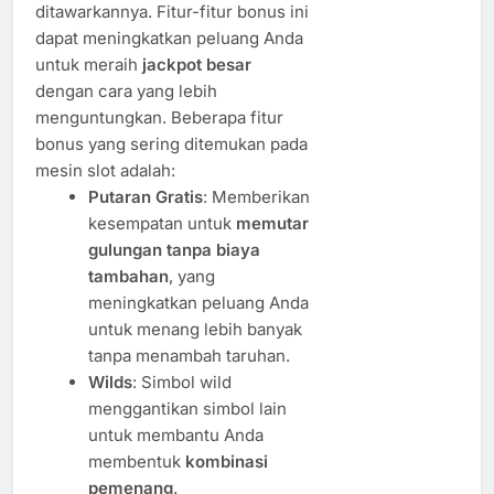
ditawarkannya. Fitur-fitur bonus ini
dapat meningkatkan peluang Anda
untuk meraih
jackpot besar
dengan cara yang lebih
menguntungkan. Beberapa fitur
bonus yang sering ditemukan pada
mesin slot adalah:
Putaran Gratis
: Memberikan
kesempatan untuk
memutar
gulungan tanpa biaya
tambahan
, yang
meningkatkan peluang Anda
untuk menang lebih banyak
tanpa menambah taruhan.
Wilds
: Simbol wild
menggantikan simbol lain
untuk membantu Anda
membentuk
kombinasi
pemenang
.