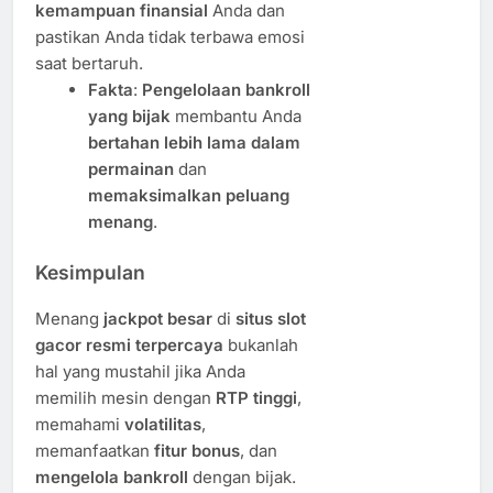
kemampuan finansial
Anda dan
pastikan Anda tidak terbawa emosi
saat bertaruh.
Fakta
:
Pengelolaan bankroll
yang bijak
membantu Anda
bertahan lebih lama dalam
permainan
dan
memaksimalkan peluang
menang
.
Kesimpulan
Menang
jackpot besar
di
situs slot
gacor resmi terpercaya
bukanlah
hal yang mustahil jika Anda
memilih mesin dengan
RTP tinggi
,
memahami
volatilitas
,
memanfaatkan
fitur bonus
, dan
mengelola bankroll
dengan bijak.