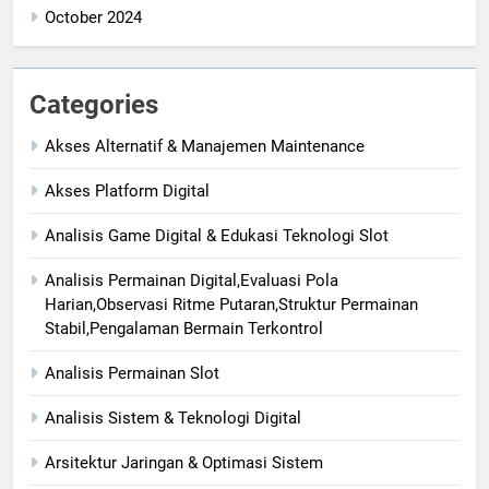
October 2024
Categories
Akses Alternatif & Manajemen Maintenance
Akses Platform Digital
Analisis Game Digital & Edukasi Teknologi Slot
Analisis Permainan Digital,Evaluasi Pola
Harian,Observasi Ritme Putaran,Struktur Permainan
Stabil,Pengalaman Bermain Terkontrol
Analisis Permainan Slot
Analisis Sistem & Teknologi Digital
Arsitektur Jaringan & Optimasi Sistem