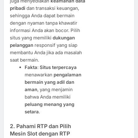
juga menyediakan
keamanan data
pribadi
dan transaksi keuangan,
sehingga Anda dapat bermain
dengan nyaman tanpa khawatir
informasi Anda akan bocor. Pilih
situs yang memiliki
dukungan
pelanggan
responsif yang siap
membantu Anda jika ada masalah
saat bermain.
Fakta
:
Situs terpercaya
menawarkan
pengalaman
bermain yang adil dan
aman
, yang menjamin
bahwa Anda memiliki
peluang menang yang
setara
.
2.
Pahami RTP dan Pilih
Mesin Slot dengan RTP