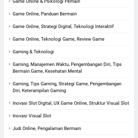
Game Online & Psikologi Pemain
Game Online, Panduan Bermain
Game Online, Strategi Digital, Teknologi Interaktif
Game Online, Teknologi Game, Review Game
Gaming & Teknologi
Gaming, Manajemen Waktu, Pengembangan Diri, Tips
Bermain Game, Kesehatan Mental
Gaming, Tips Gaming, Strategi Game, Pengembangan
Diri, Keterampilan Gaming
Inovasi Slot Digital, UX Game Online, Struktur Visual Slot
Inovasi Visual Slot
Judi Online, Pengalaman Bermain