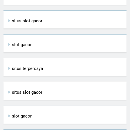
situs slot gacor
slot gacor
situs terpercaya
situs slot gacor
slot gacor