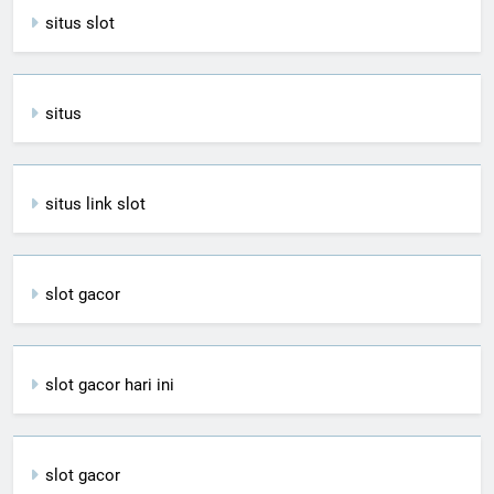
situs slot
situs
situs link slot
slot gacor
slot gacor hari ini
slot gacor