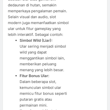
dedaunan di hutan, semakin
memperkaya pengalaman pemain.
Selain visual dan audio, slot
modern juga memanfaatkan simbol
ular untuk fitur gameplay yang
lebih interaktif. Sebagai contoh:
Simbol Wild (Liar):
Ular sering menjadi simbol
wild yang dapat
menggantikan simbol lain,
memberikan peluang
menang yang lebih besar.
Fitur Bonus Ular:
Dalam beberapa slot,
kemunculan simbol ular
memicu fitur bonus seperti
putaran gratis atau
permainan mini.