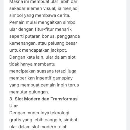
Makna ini membuat ular lebih dari
sekadar elemen visual; ia menjadi
simbol yang membawa cerita.
Pemain mulai mengaitkan simbol
ular dengan fitur-fitur menarik
seperti putaran bonus, pengganda
kemenangan, atau peluang besar
untuk mendapatkan jackpot.
Dengan kata lain, ular dalam slot
tidak hanya membantu
menciptakan suasana tetapi juga
memberikan insentif gameplay
yang membuat pemain ingin terus
memutar gulungan.
3. Slot Modern dan Transformasi
Ular
Dengan munculnya teknologi
grafis yang lebih canggih, simbol
ular dalam slot modern telah