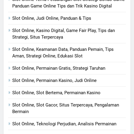
Panduan Game Online Tips dan Trik Kasino Digital
Slot Online, Judi Online, Panduan & Tips
Slot Online, Kasino Digital, Game Fair Play, Tips dan
Strategi, Situs Terpercaya
Slot Online, Keamanan Data, Panduan Pemain, Tips
Aman, Strategi Online, Edukasi Slot
Slot Online, Permainan Gratis, Strategi Taruhan
Slot Online, Permainan Kasino, Judi Online
Slot Online, Slot Bertema, Permainan Kasino
Slot Online, Slot Gacor, Situs Terpercaya, Pengalaman
Bermain
Slot Online, Teknologi Perjudian, Analisis Permainan