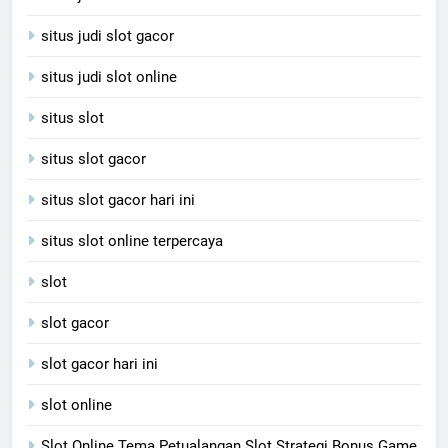
situs judi slot gacor
situs judi slot online
situs slot
situs slot gacor
situs slot gacor hari ini
situs slot online terpercaya
slot
slot gacor
slot gacor hari ini
slot online
Slot Online Tema Petualangan Slot Strategi Bonus Game