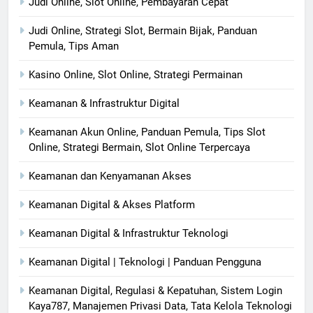
Judi Online, Slot Online, Pembayaran Cepat
Judi Online, Strategi Slot, Bermain Bijak, Panduan
Pemula, Tips Aman
Kasino Online, Slot Online, Strategi Permainan
Keamanan & Infrastruktur Digital
Keamanan Akun Online, Panduan Pemula, Tips Slot
Online, Strategi Bermain, Slot Online Terpercaya
Keamanan dan Kenyamanan Akses
Keamanan Digital & Akses Platform
Keamanan Digital & Infrastruktur Teknologi
Keamanan Digital | Teknologi | Panduan Pengguna
Keamanan Digital, Regulasi & Kepatuhan, Sistem Login
Kaya787, Manajemen Privasi Data, Tata Kelola Teknologi