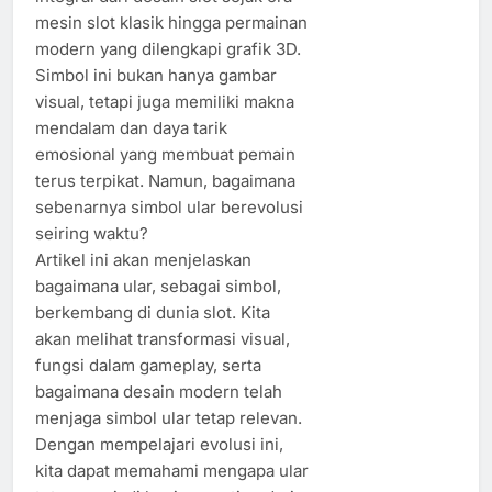
mesin slot klasik hingga permainan
modern yang dilengkapi grafik 3D.
Simbol ini bukan hanya gambar
visual, tetapi juga memiliki makna
mendalam dan daya tarik
emosional yang membuat pemain
terus terpikat. Namun, bagaimana
sebenarnya simbol ular berevolusi
seiring waktu?
Artikel ini akan menjelaskan
bagaimana ular, sebagai simbol,
berkembang di dunia slot. Kita
akan melihat transformasi visual,
fungsi dalam gameplay, serta
bagaimana desain modern telah
menjaga simbol ular tetap relevan.
Dengan mempelajari evolusi ini,
kita dapat memahami mengapa ular