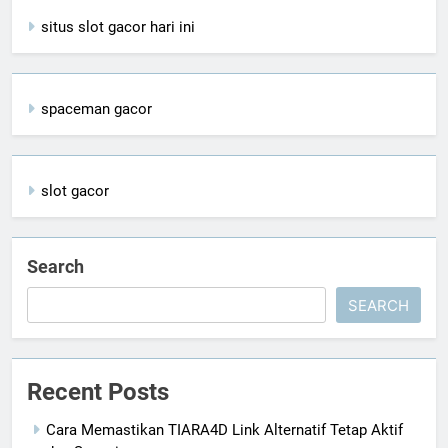
situs slot gacor hari ini
spaceman gacor
slot gacor
Search
SEARCH
Recent Posts
Cara Memastikan TIARA4D Link Alternatif Tetap Aktif