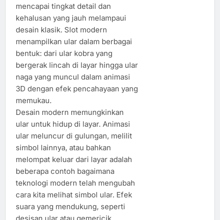
mencapai tingkat detail dan
kehalusan yang jauh melampaui
desain klasik. Slot modern
menampilkan ular dalam berbagai
bentuk: dari ular kobra yang
bergerak lincah di layar hingga ular
naga yang muncul dalam animasi
3D dengan efek pencahayaan yang
memukau.
Desain modern memungkinkan
ular untuk hidup di layar. Animasi
ular meluncur di gulungan, melilit
simbol lainnya, atau bahkan
melompat keluar dari layar adalah
beberapa contoh bagaimana
teknologi modern telah mengubah
cara kita melihat simbol ular. Efek
suara yang mendukung, seperti
desisan ular atau gemericik