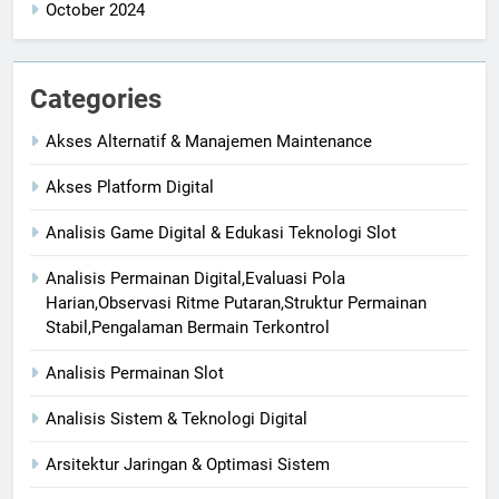
October 2024
Categories
Akses Alternatif & Manajemen Maintenance
Akses Platform Digital
Analisis Game Digital & Edukasi Teknologi Slot
Analisis Permainan Digital,Evaluasi Pola
Harian,Observasi Ritme Putaran,Struktur Permainan
Stabil,Pengalaman Bermain Terkontrol
Analisis Permainan Slot
Analisis Sistem & Teknologi Digital
Arsitektur Jaringan & Optimasi Sistem