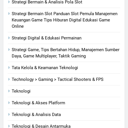
Strategi Bermain & Analisis Pola Slot
Strategi Bermain Slot Panduan Slot Pemula Manajemen
Keuangan Game Tips Hiburan Digital Edukasi Game
Online
Strategi Digital & Edukasi Permainan
Strategi Game, Tips Bertahan Hidup, Manajemen Sumber
Daya, Game Multiplayer, Taktik Gaming
Tata Kelola & Keamanan Teknologi
Technology > Gaming > Tactical Shooters & FPS
Teknologi
Teknologi & Akses Platform
Teknologi & Analisis Data
Teknologi & Desain Antarmuka