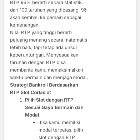
RTP 96% berarti secara statistik,
dari 100 taruhan yang dipasang, 96
akan kembali ke pemain sebagai
kemenangan.
Nilai RTP yang tinggi berarti
peluang menang secara matematis
lebih baik, tapi tetap ada unsur
keberuntungan. Menyesuaikan
taruhan dengan RTP bisa
membantu kamu memaksimalkan
waktu bermain dan menjaga modal.
Strategi Bankroll Berdasarkan
RTP Slot Corlaslot
Pilih Slot dengan RTP
Sesuai Gaya Bermain dan
Modal
Jika kamu memiliki
modal terbatas, pilih
slot dengan RTP