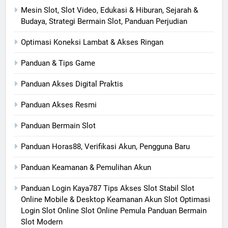
Mesin Slot, Slot Video, Edukasi & Hiburan, Sejarah &
Budaya, Strategi Bermain Slot, Panduan Perjudian
Optimasi Koneksi Lambat & Akses Ringan
Panduan & Tips Game
Panduan Akses Digital Praktis
Panduan Akses Resmi
Panduan Bermain Slot
Panduan Horas88, Verifikasi Akun, Pengguna Baru
Panduan Keamanan & Pemulihan Akun
Panduan Login Kaya787 Tips Akses Slot Stabil Slot
Online Mobile & Desktop Keamanan Akun Slot Optimasi
Login Slot Online Slot Online Pemula Panduan Bermain
Slot Modern