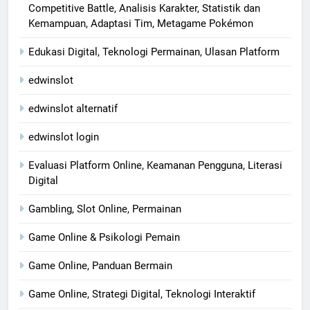
Competitive Battle, Analisis Karakter, Statistik dan
Kemampuan, Adaptasi Tim, Metagame Pokémon
Edukasi Digital, Teknologi Permainan, Ulasan Platform
edwinslot
edwinslot alternatif
edwinslot login
Evaluasi Platform Online, Keamanan Pengguna, Literasi
Digital
Gambling, Slot Online, Permainan
Game Online & Psikologi Pemain
Game Online, Panduan Bermain
Game Online, Strategi Digital, Teknologi Interaktif