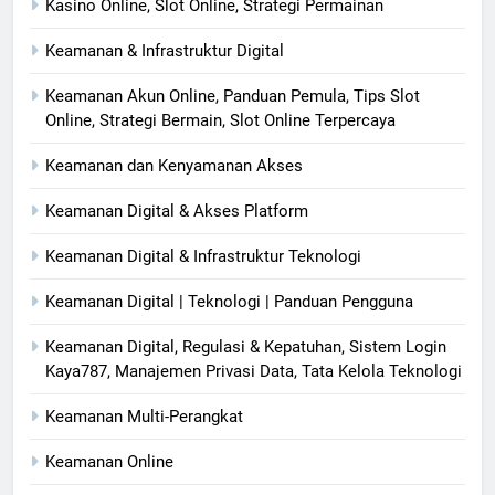
Kasino Online, Slot Online, Strategi Permainan
Keamanan & Infrastruktur Digital
Keamanan Akun Online, Panduan Pemula, Tips Slot
Online, Strategi Bermain, Slot Online Terpercaya
Keamanan dan Kenyamanan Akses
Keamanan Digital & Akses Platform
Keamanan Digital & Infrastruktur Teknologi
Keamanan Digital | Teknologi | Panduan Pengguna
Keamanan Digital, Regulasi & Kepatuhan, Sistem Login
Kaya787, Manajemen Privasi Data, Tata Kelola Teknologi
Keamanan Multi-Perangkat
Keamanan Online