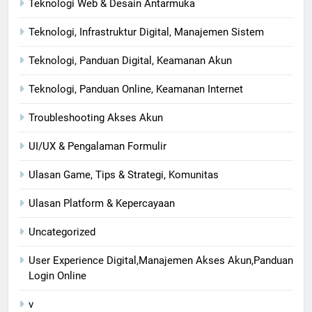
Teknologi Web & Desain Antarmuka
Teknologi, Infrastruktur Digital, Manajemen Sistem
Teknologi, Panduan Digital, Keamanan Akun
Teknologi, Panduan Online, Keamanan Internet
Troubleshooting Akses Akun
UI/UX & Pengalaman Formulir
Ulasan Game, Tips & Strategi, Komunitas
Ulasan Platform & Kepercayaan
Uncategorized
User Experience Digital,Manajemen Akses Akun,Panduan
Login Online
v