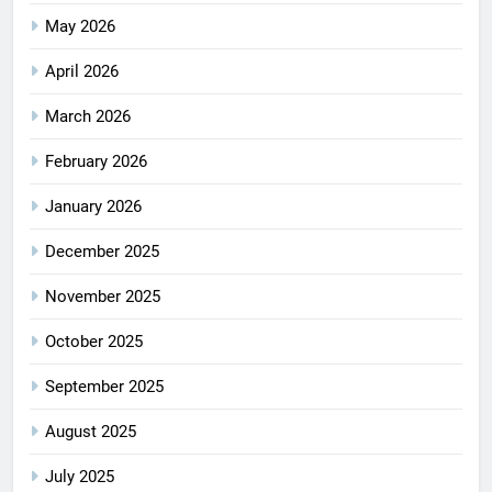
May 2026
April 2026
March 2026
February 2026
January 2026
December 2025
November 2025
October 2025
September 2025
August 2025
July 2025