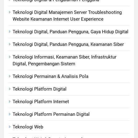
Teknologi Digital Manajemen Server Troubleshooting
Website Keamanan Internet User Experience
Teknologi Digital, Panduan Pengguna, Gaya Hidup Digital
Teknologi Digital, Panduan Pengguna, Keamanan Siber
Teknologi Informasi, Keamanan Siber, Infrastruktur
Digital, Pengembangan Sistem
Teknologi Permainan & Analisis Pola
Teknologi Platform Digital
Teknologi Platform Internet
Teknologi Platform Permainan Digital
Teknologi Web