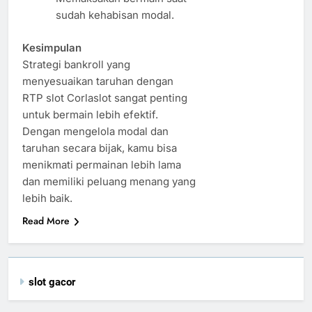
sudah kehabisan modal.
Kesimpulan
Strategi bankroll yang
menyesuaikan taruhan dengan
RTP slot Corlaslot sangat penting
untuk bermain lebih efektif.
Dengan mengelola modal dan
taruhan secara bijak, kamu bisa
menikmati permainan lebih lama
dan memiliki peluang menang yang
lebih baik.
Read More
slot gacor