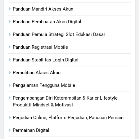
Panduan Mandiri Akses Akun
Panduan Pembuatan Akun Digital
Panduan Pemula Strategi Slot Edukasi Dasar
Panduan Registrasi Mobile
Panduan Stabilitas Login Digital
Pemulihan Akses Akun
Pengalaman Pengguna Mobile
Pengembangan Diri Keterampilan & Karier Lifestyle
Produktif Mindset & Motivasi
Perjudian Online, Platform Perjudian, Panduan Pemain
Permainan Digital