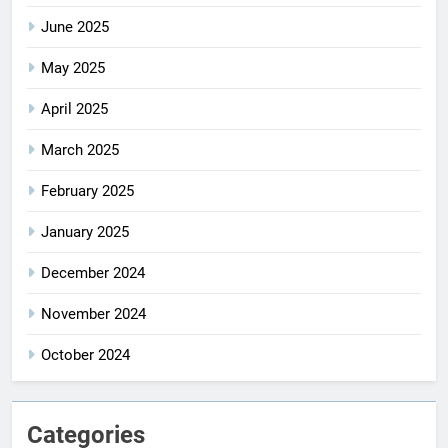
June 2025
May 2025
April 2025
March 2025
February 2025
January 2025
December 2024
November 2024
October 2024
Categories