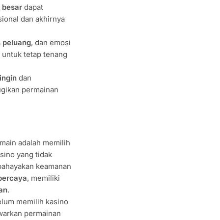
 besar
dapat
ional dan akhirnya
s peluang
, dan emosi
 untuk tetap tenang
ingin
dan
ugikan permainan
emain adalah memilih
asino yang tidak
embahayakan keamanan
percaya
, memiliki
an
.
belum memilih kasino
awarkan permainan