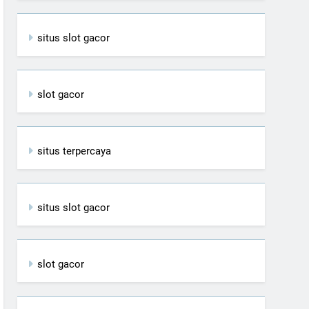
situs slot gacor
slot gacor
situs terpercaya
situs slot gacor
slot gacor