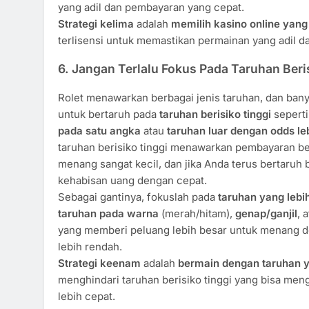
yang adil dan pembayaran yang cepat.
Strategi kelima
adalah
memilih kasino online yang
terlisensi untuk memastikan permainan yang adil d
6. Jangan Terlalu Fokus Pada Taruhan Beri
Rolet menawarkan berbagai jenis taruhan, dan bany
untuk bertaruh pada
taruhan berisiko tinggi
sepert
pada satu angka
atau
taruhan luar dengan odds le
taruhan berisiko tinggi menawarkan pembayaran be
menang sangat kecil, dan jika Anda terus bertaruh 
kehabisan uang dengan cepat.
Sebagai gantinya, fokuslah pada
taruhan yang leb
taruhan pada warna
(merah/hitam),
genap/ganjil
, 
yang memberi peluang lebih besar untuk menang d
lebih rendah.
Strategi keenam
adalah
bermain dengan taruhan 
menghindari taruhan berisiko tinggi yang bisa men
lebih cepat.