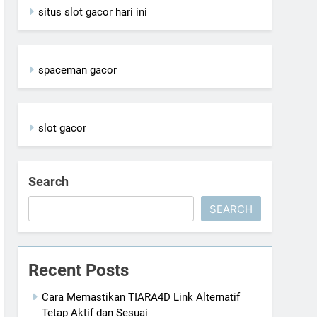
situs slot gacor hari ini
spaceman gacor
slot gacor
Search
SEARCH
Recent Posts
Cara Memastikan TIARA4D Link Alternatif
Tetap Aktif dan Sesuai