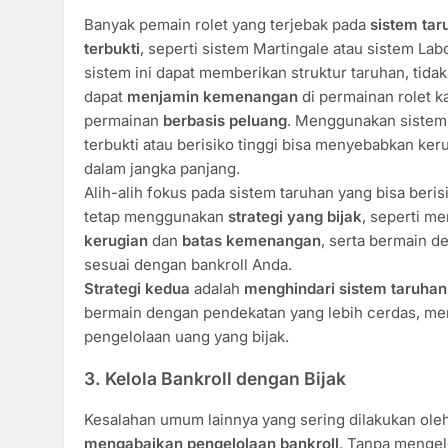
Banyak pemain rolet yang terjebak pada
sistem tar
terbukti
, seperti sistem Martingale atau sistem L
sistem ini dapat memberikan struktur taruhan, tida
dapat
menjamin kemenangan
di permainan rolet ka
permainan
berbasis peluang
. Menggunakan sistem 
terbukti atau berisiko tinggi bisa menyebabkan ker
dalam jangka panjang.
Alih-alih fokus pada sistem taruhan yang bisa berisi
tetap menggunakan
strategi yang bijak
, seperti m
kerugian
dan
batas kemenangan
, serta bermain d
sesuai dengan bankroll Anda.
Strategi kedua
adalah
menghindari sistem taruhan 
bermain dengan pendekatan yang lebih cerdas, m
pengelolaan uang yang bijak.
3. Kelola Bankroll dengan Bijak
Kesalahan umum lainnya yang sering dilakukan ole
mengabaikan pengelolaan bankroll
. Tanpa menge