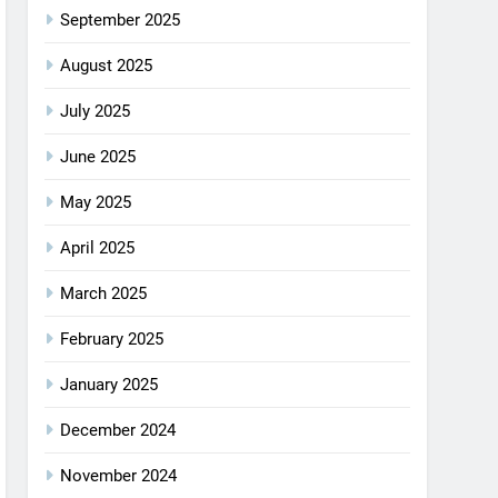
September 2025
August 2025
July 2025
June 2025
May 2025
April 2025
March 2025
February 2025
January 2025
December 2024
November 2024