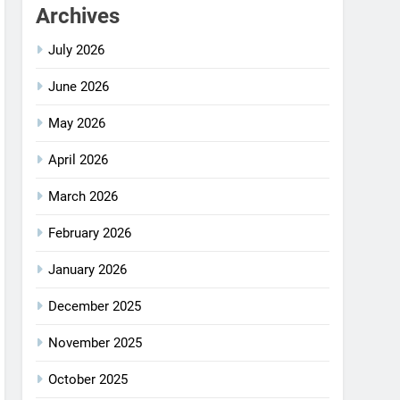
Archives
July 2026
June 2026
May 2026
April 2026
March 2026
February 2026
January 2026
December 2025
November 2025
October 2025