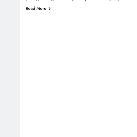
Read More