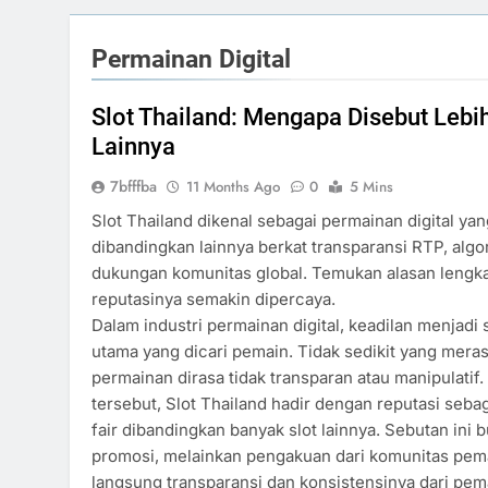
Permainan Digital
Slot Thailand: Mengapa Disebut Lebih
Lainnya
7bfffba
11 Months Ago
0
5 Mins
Slot Thailand dikenal sebagai permainan digital yang
dibandingkan lainnya berkat transparansi RTP, alg
dukungan komunitas global. Temukan alasan leng
reputasinya semakin dipercaya.
Dalam industri permainan digital, keadilan menjadi s
utama yang dicari pemain. Tidak sedikit yang mera
permainan dirasa tidak transparan atau manipulatif.
tersebut, Slot Thailand hadir dengan reputasi sebag
fair dibandingkan banyak slot lainnya. Sebutan ini 
promosi, melainkan pengakuan dari komunitas pem
langsung transparansi dan konsistensinya dari pe