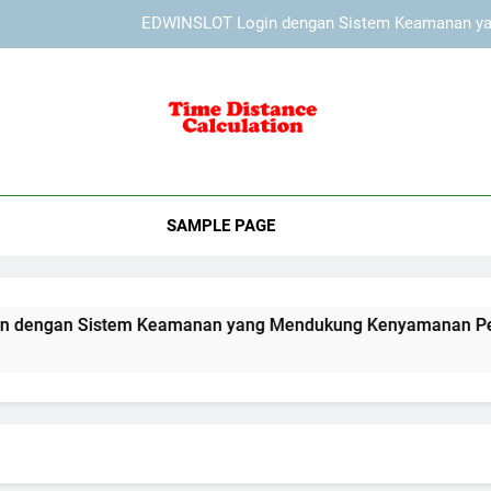
EDWINSLOT Login dengan Sistem Keamanan y
Solusi Login Edwinslot Saat Lupa Informasi 
Kesalahan Umum Saat Le
e Distance Calculatio
Cara Memastikan TIARA4D L
tungan Jarak Dan Waktu Perjalanan Yang Praktis Di Time Distan
EDWINSLOT Login dengan Sistem Keamanan y
SAMPLE PAGE
Solusi Login Edwinslot Saat Lupa Informasi 
Kesalahan Umum Saat Le
istem Keamanan yang Mendukung Kenyamanan Pengguna