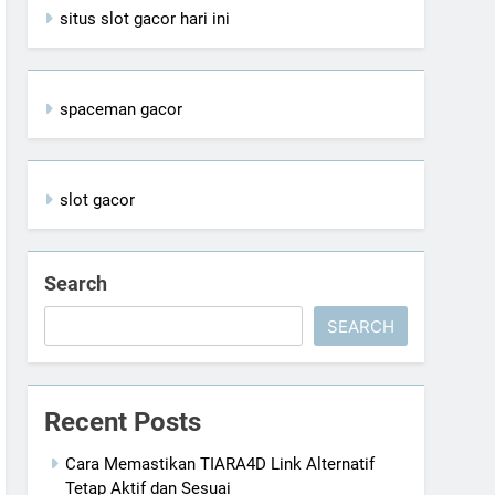
situs slot gacor hari ini
spaceman gacor
slot gacor
Search
SEARCH
Recent Posts
Cara Memastikan TIARA4D Link Alternatif
Tetap Aktif dan Sesuai