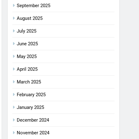
September 2025
August 2025
July 2025
June 2025
May 2025
April 2025
March 2025
February 2025
January 2025
December 2024
November 2024