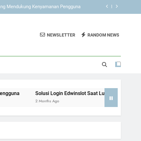
ang Mendukung Kenyamanan Pengguna
Akun dengan Langkah Aman dan Praktis
bah4D Login dan Cara Menghindarinya
NEWSLETTER
RANDOM NEWS
n
ink Alternatif Tetap Aktif dan Sesuai
ce Calculation.
ang Mendukung Kenyamanan Pengguna
Akun dengan Langkah Aman dan Praktis
bah4D Login dan Cara Menghindarinya
Solusi Login Edwinslot Saat Lupa Informasi Akun dengan 
2 Months Ago