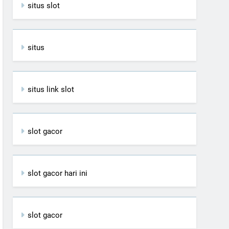
situs slot
situs
situs link slot
slot gacor
slot gacor hari ini
slot gacor