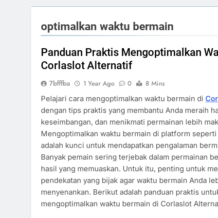
optimalkan waktu bermain
Panduan Praktis Mengoptimalkan Wa
Corlaslot Alternatif
7bfffba
1 Year Ago
0
8 Mins
Pelajari cara mengoptimalkan waktu bermain di
Cor
dengan tips praktis yang membantu Anda meraih has
keseimbangan, dan menikmati permainan lebih mak
Mengoptimalkan waktu bermain di platform seperti C
adalah kunci untuk mendapatkan pengalaman berm
Banyak pemain sering terjebak dalam permainan b
hasil yang memuaskan. Untuk itu, penting untuk mem
pendekatan yang bijak agar waktu bermain Anda leb
menyenankan. Berikut adalah panduan praktis un
mengoptimalkan waktu bermain di Corlaslot Alternat