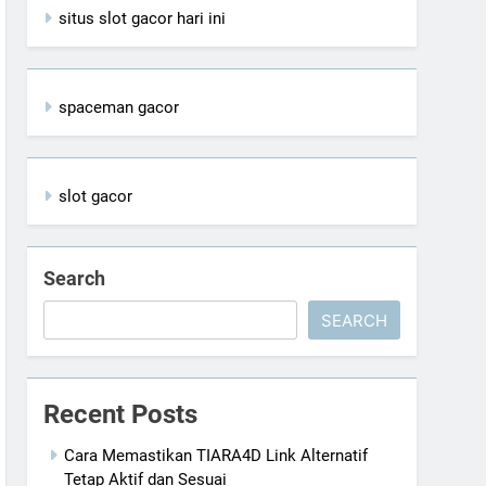
situs slot gacor hari ini
spaceman gacor
slot gacor
Search
SEARCH
Recent Posts
Cara Memastikan TIARA4D Link Alternatif
Tetap Aktif dan Sesuai