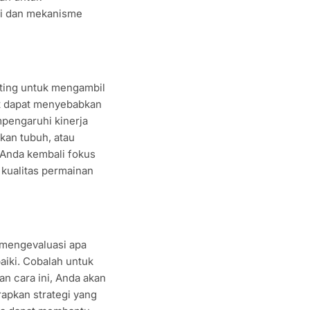
gi dan mekanisme
nting untuk mengambil
hat dapat menyebabkan
mpengaruhi kinerja
kan tubuh, atau
 Anda kembali fokus
 kualitas permainan
 mengevaluasi apa
aiki. Cobalah untuk
an cara ini, Anda akan
apkan strategi yang